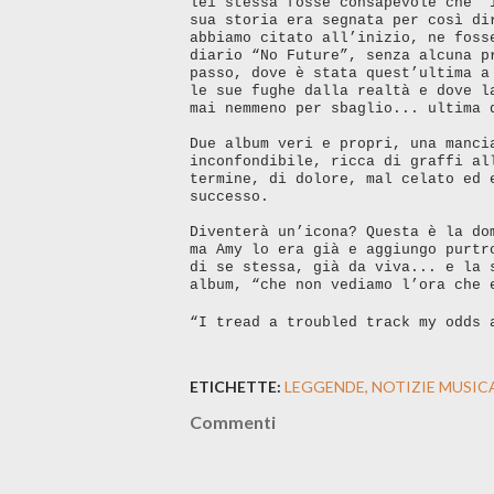
lei stessa fosse consapevole che “
sua storia era segnata per così di
abbiamo citato all’inizio, ne foss
diario “No Future”, senza alcuna p
passo, dove è stata quest’ultima a
le sue fughe dalla realtà e dove l
mai nemmeno per sbaglio... ultima 
Due album veri e propri, una manci
inconfondibile, ricca di graffi al
termine, di dolore, mal celato ed 
successo.
Diventerà un’icona? Questa è la do
ma Amy lo era già e aggiungo purtr
di se stessa, già da viva... e la 
album, “che non vediamo l’ora che 
“I tread a troubled track
my odds 
ETICHETTE:
LEGGENDE
NOTIZIE MUSIC
Commenti