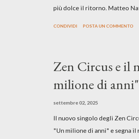
più dolce il ritorno. Matteo Na
inediti e ci arriva ad un'età 
CONDIVIDI
POSTA UN COMMENTO
con ottimi compagni di avventu
Mangione (armonica), Michele M
hammond), Elisa Barducci e Clau
Zen Circus e il
voce della cantautrice Silvia C
milione di anni",
nostro inizia questo concept mu
separazione dalla moglie, del s
settembre 02, 2025
opprime, giusta condizione di 
Il nuovo singolo degli Zen Circ
giorno è, di questa estate che..
"Un milione di anni" e segna il 
cover, ma...