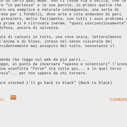
in un certo qual modo” non ci fosse via d’uscita, che la
re “in partenza” e le sue parole, in primis quelle che
ero una semplice e naturale conseguenza, una sorta di
resa per i fondelli, dove arte e vita andavano di pari
 prevalere, molto facilmente, con tutti i suoi problemi 
a prima si è ritrovata inerme, “quasi coscienziosamente”
difesa, ancora di salvezza.
ata di canzoni in tutto, una voce unica, letteralmente
l’anima e di blues, inteso nel senso viscerale del
evidentemente mai assopito del tutto, nonostante il
manda che leggo sul web da più parti...
oppo, al punto da incarnare “spesso e volentieri” l’icon
sua sconfitta “forse” sta tutta qui... e in quel terzo
esca”... per non sapere da chi tornare.
are stacked
i'll go back to black” (Back to black)
ALI
CONDIVI