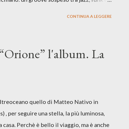
o tra italiano e siciliano, e un’urgenza
CONTINUA A LEGGERE
so del presente. ASCOLTA IL BRANO SU
SU TUTTE LE PIATTAFORME DIGITALI Il
n momento di blocco creativo, in un tempo
“Orione” l'album. La
ento e tensioni globali. La canzone
 e perfino di esistere, sotto il peso della
ia d’uscita, una forma di assoluzione, nel
re respiro anche quando l’aria sembra farsi
Oltreoceano quello di Matteo Nativo in
 dichiarazione d’intenti: Cico Messina apre
 , per seguire una stella, la più luminosa,
 con una composizi...
a casa. Perchè è bello il viaggio, ma è anche