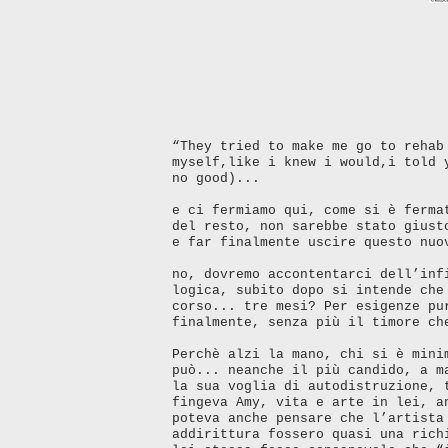
“They tried to make me go to rehab
myself,like i knew i would,i told 
no good)...
e ci fermiamo qui, come si è ferm
del resto, non sarebbe stato giust
e far finalmente uscire questo nu
no, dovremo accontentarci dell’inf
logica, subito dopo si intende che
corso... tre mesi? Per esigenze pu
finalmente, senza più il timore ch
Perchè alzi la mano, chi si è mini
può... neanche il più candido, a m
la sua voglia di autodistruzione, 
fingeva Amy, vita e arte in lei, a
poteva anche pensare che l’artista
addirittura fossero quasi una rich