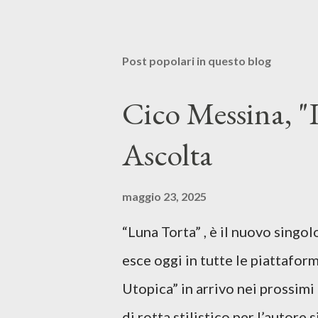
Post popolari in questo blog
Cico Messina, "L
Ascolta
maggio 23, 2025
“Luna Torta” , è il nuovo singo
esce oggi in tutte le piattaform
Utopica” in arrivo nei prossim
di rotta stilistico per l’autore 