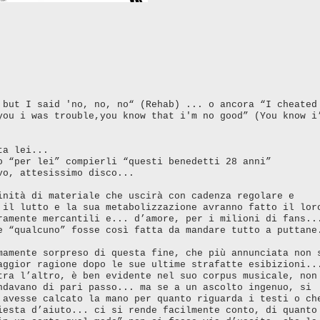
 but I said 'no, no, no“ (Rehab) ...
o ancora “I cheated
you i was trouble,you know that i'm no good” (You know i
ata lei...
o “per lei” compierli “questi benedetti 28 anni”
ovo, attesissimo disco...
inità di materiale che uscirà con cadenza regolare e
 il lutto e la sua metabolizzazione avranno fatto il lor
ramente mercantili e... d’amore, per i milioni di fans..
e “qualcuno” fosse così fatta da mandare tutto a puttane
mamente sorpreso di questa fine, che più annunciata non 
aggior ragione dopo le sue ultime strafatte esibizioni..
tra l’altro, è ben evidente nel suo corpus musicale, non
ndavano di pari passo... ma se a un ascolto ingenuo, si
 avesse calcato la mano per quanto riguarda i testi o ch
iesta d’aiuto... ci si rende facilmente conto, di quanto