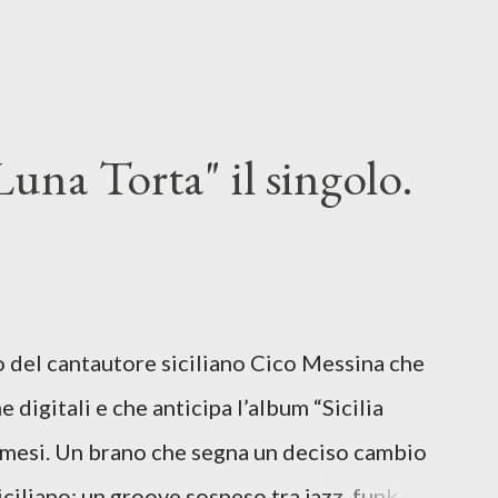
una Torta" il singolo.
lo del cantautore siciliano Cico Messina che
e digitali e che anticipa l’album “Sicilia
i mesi. Un brano che segna un deciso cambio
siciliano: un groove sospeso tra jazz, funk e