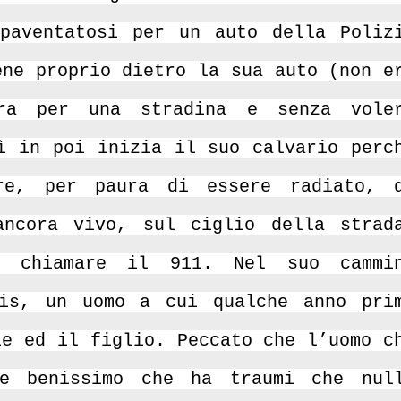
paventatosi per un auto della Poliz
ene proprio dietro la sua auto (non e
ra per una stradina e senza vole
ì in poi inizia il suo calvario perc
ore, per paura di essere radiato, 
ancora vivo, sul ciglio della strad
i chiamare il 911. Nel suo cammi
vis, un uomo a cui qualche anno pri
ie ed il figlio. Peccato che l’uomo c
de benissimo che ha traumi che nul