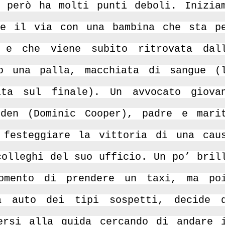
 però ha molti punti deboli. Inizia
de il via con una bambina che sta p
 e che viene subito ritrovata dal
o una palla, macchiata di sangue (
ita sul finale). Un avvocato giova
kden (Dominic Cooper), padre e mari
 festeggiare la vittoria di una cau
colleghi del suo ufficio. Un po’ bril
omento di prendere un taxi, ma po
a auto dei tipi sospetti, decide 
ersi alla guida cercando di andare 