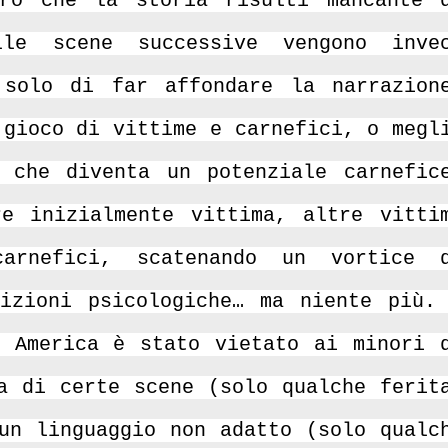
erò che la storia risulti mancante 
le scene successive vengono inve
 solo di far affondare la narrazion
 gioco di vittime e carnefici, o megl
 che diventa un potenziale carnefic
e inizialmente vittima, altre vitti
arnefici, scatenando un vortice 
izioni psicologiche… ma niente più.
 America è stato vietato ai minori 
a di certe scene (solo qualche ferit
un linguaggio non adatto (solo qualc