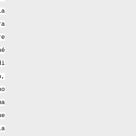
ia
ra
re
hé
di
a,
no
ma
he
la