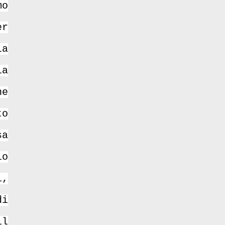
mo
er
la
la
ne
to
sa
lo
i,
di
il