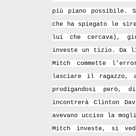
più piano possibile. S
che ha spiegato le sir
lui che cercava), gi
investe un tizio. Da l
Mitch commette l’err
lasciare il ragazzo, 
prodigandosi però, d
incontrerà Clinton Da
avevano ucciso la mogl
Mitch investe, si ve