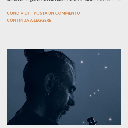
siciliano: un groove sospeso tra jazz, funk e canzone d’autore, un
CONDIVIDI
POSTA UN COMMENTO
testo ibrido tra italiano e siciliano, e un’urgenza espressiva che
CONTINUA A LEGGERE
riflette il peso del presente. ASCOLTA IL BRANO SU SPOTIFY
ASCOLTA IL BRANO SU TUTTE LE PIATTAFORME DIGITALI
Il testo di Luna Torta nasce in un momento di blocco creativo, in
un tempo segnato da guerre, disorientamento e tensioni globali.
La canzone racconta la difficoltà di creare, e perfino di esistere,
sotto il peso della realtà. Ma lo fa cercando una via d’uscita, una
forma di assoluzione, nel vivere e nel suonare, nel trovare respiro
anche quando l’aria sembra farsi più densa. Il brano è anche una
dichiarazione d’intenti: Cico Messina apre il suo nuovo percorso
artistico con una composizi...