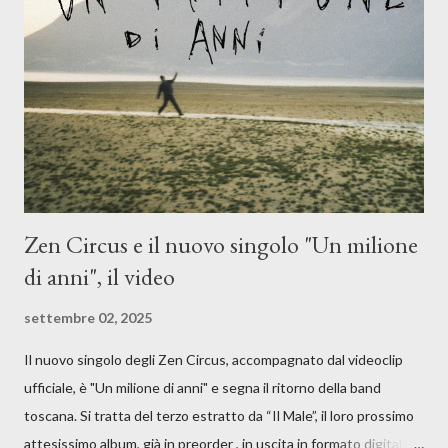
moglie, del senso di sconfitta e del caldo afoso che opprime,
giusta condizione di sopraffazione: "Non so che ora è, che giorno
è, di questa estate che...". E' raro fare uscire come singolo una
cover, ma...
Zen Circus e il nuovo singolo "Un milione
di anni", il video
settembre 02, 2025
Il nuovo singolo degli Zen Circus, accompagnato dal videoclip
ufficiale, è "Un milione di anni" e segna il ritorno della band
toscana. Si tratta del terzo estratto da “Il Male”, il loro prossimo
attesissimo album, già in preorder , in uscita in formato digitale il