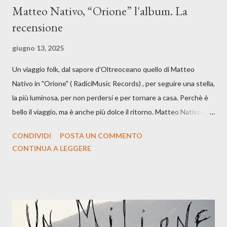
Matteo Nativo, “Orione” l'album. La
recensione
giugno 13, 2025
Un viaggio folk, dal sapore d'Oltreoceano quello di Matteo
Nativo in "Orione" ( RadiciMusic Records) , per seguire una stella,
la più luminosa, per non perdersi e per tornare a casa. Perchè è
bello il viaggio, ma è anche più dolce il ritorno. Matteo Nativo per
la prima si cimenta con un album di inediti e ci arriva ad un'età
CONDIVIDI
POSTA UN COMMENTO
indubbiamente matura e consapevole oltre che con ottimi
CONTINUA A LEGGERE
compagni di avventura: Francesco Moneti (violino), Bob
Mangione (armonica), Michele Mingrone (chitarra), Lele Fontana
(piano e hammond), Elisa Barducci e Claudia Moretti (cori) e con
l'apporto e la voce della cantautrice Silvia Conti. Perdersi.
Dicevamo. Ed è da qui che il nostro inizia questo concept
musicale, con " Che ora è" , raccontando la separazione dalla