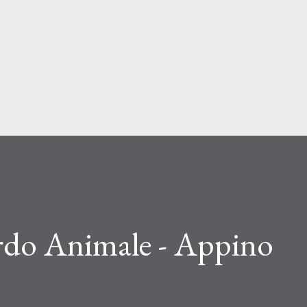
Passa ai contenuti principali
do Animale - Appino