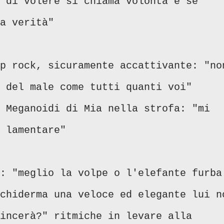
 di volere si chiama volontà e se
a verità"
p rock, sicuramente accattivante: "no
 del male come tutti quanti voi"
 Meganoidi di Mia nella strofa: "mi
 lamentare"
: "meglio la volpe o l'elefante furba
chiderma una veloce ed elegante lui n
incerà?" ritmiche in levare alla