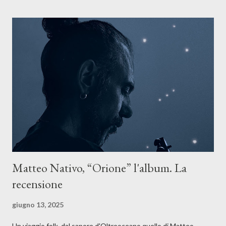
Il testo di Luna Torta nasce in un momento di blocco creativo, in
un tempo segnato da guerre, disorientamento e tensioni globali.
La canzone racconta la difficoltà di creare, e perfino di esistere,
sotto il peso della realtà. Ma lo fa cercando una via d’uscita, una
forma di assoluzione, nel vivere e nel suonare, nel trovare respiro
anche quando l’aria sembra farsi più densa. Il brano è anche una
dichiarazione d’intenti: Cico Messina apre il suo nuovo percorso
artistico con una composizi...
Matteo Nativo, “Orione” l'album. La
recensione
giugno 13, 2025
Un viaggio folk, dal sapore d'Oltreoceano quello di Matteo