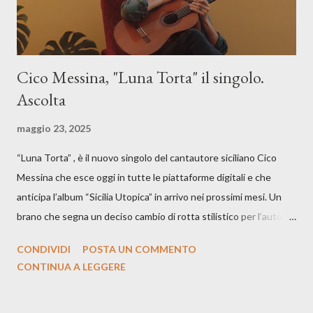
Cico Messina, "Luna Torta" il singolo.
Ascolta
maggio 23, 2025
“Luna Torta” , è il nuovo singolo del cantautore siciliano Cico
Messina che esce oggi in tutte le piattaforme digitali e che
anticipa l’album “Sicilia Utopica” in arrivo nei prossimi mesi. Un
brano che segna un deciso cambio di rotta stilistico per l’autore
siciliano: un groove sospeso tra jazz, funk e canzone d’autore, un
CONDIVIDI
POSTA UN COMMENTO
testo ibrido tra italiano e siciliano, e un’urgenza espressiva che
CONTINUA A LEGGERE
riflette il peso del presente. ASCOLTA IL BRANO SU SPOTIFY
ASCOLTA IL BRANO SU TUTTE LE PIATTAFORME DIGITALI