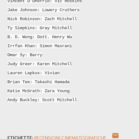
Vincent D'Onofrio
: Vic Hoskins
Jake Johnson
: Lowery Cruthers
Nick Robinson
: Zach Mitchell
Ty Simpkins
: Gray Mitchell
B. D. Wong
:
Dott. Henry Wu
Irrfan Khan
: Simon Masrani
Omar Sy
: Barry
Judy Greer
: Karen Mitchell
Lauren Lapkus
: Vivian
Brian Tee
: Takashi Hamada
Katie McGrath
: Zara Young
Andy Buckley
: Scott Mitchell
ETICHETTE:
RECENSIONI CINEMATOGRAFICHE