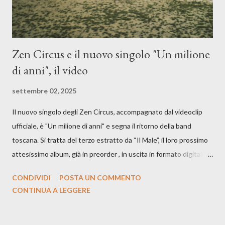
Zen Circus e il nuovo singolo "Un milione
di anni", il video
settembre 02, 2025
Il nuovo singolo degli Zen Circus, accompagnato dal videoclip
ufficiale, è "Un milione di anni" e segna il ritorno della band
toscana. Si tratta del terzo estratto da “Il Male”, il loro prossimo
attesissimo album, già in preorder , in uscita in formato digitale il
25 settembre e formato fisico il 26 settembre, per Carosello
CONDIVIDI
POSTA UN COMMENTO
Records. GUARDA IL VIDEO: CREDITI Produced by A71
CONTINUA A LEGGERE
Studios Directed by Asia J. Lanni x Mòndeis Co-Director:
Francesca Bani DOP: Sergio Bagnoli Camera Op: Francesco
Mancusi Edit: Asia J. Lanni Color: Sergio Bagnoli Thanks to