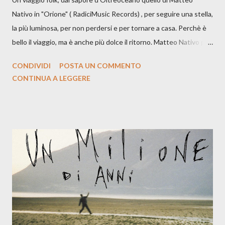
Nativo in "Orione" ( RadiciMusic Records) , per seguire una stella,
la più luminosa, per non perdersi e per tornare a casa. Perchè è
bello il viaggio, ma è anche più dolce il ritorno. Matteo Nativo per
la prima si cimenta con un album di inediti e ci arriva ad un'età
CONDIVIDI
POSTA UN COMMENTO
indubbiamente matura e consapevole oltre che con ottimi
CONTINUA A LEGGERE
compagni di avventura: Francesco Moneti (violino), Bob
Mangione (armonica), Michele Mingrone (chitarra), Lele Fontana
(piano e hammond), Elisa Barducci e Claudia Moretti (cori) e con
l'apporto e la voce della cantautrice Silvia Conti. Perdersi.
Dicevamo. Ed è da qui che il nostro inizia questo concept
musicale, con " Che ora è" , raccontando la separazione dalla
moglie, del senso di sconfitta e del caldo afoso che opprime,
giusta condizione di sopraffazione: "Non so che ora è, che giorno
è, di questa estate che...". E' raro fare uscire come singolo una
cover, ma...