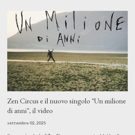
(piano e hammond), Elisa Barducci e Claudia Moretti (cori) e con
l'apporto e la voce della cantautrice Silvia Conti. Perdersi.
Dicevamo. Ed è da qui che il nostro inizia questo concept
musicale, con " Che ora è" , raccontando la separazione dalla
moglie, del senso di sconfitta e del caldo afoso che opprime,
giusta condizione di sopraffazione: "Non so che ora è, che giorno
è, di questa estate che...". E' raro fare uscire come singolo una
cover, ma...
Zen Circus e il nuovo singolo "Un milione
di anni", il video
settembre 02, 2025