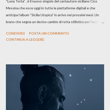
“Luna Torta” , è il nuovo singolo del cantautore siciliano Cico
Messina che esce oggi in tutte le piattaforme digitali e che
anticipa l’album “Sicilia Utopica” in arrivo nei prossimi mesi. Un
brano che segna un deciso cambio di rotta stilistico per l’autore
siciliano: un groove sospeso tra jazz, funk e canzone d’autore, un
CONDIVIDI
POSTA UN COMMENTO
testo ibrido tra italiano e siciliano, e un’urgenza espressiva che
CONTINUA A LEGGERE
riflette il peso del presente. ASCOLTA IL BRANO SU SPOTIFY
ASCOLTA IL BRANO SU TUTTE LE PIATTAFORME DIGITALI
Il testo di Luna Torta nasce in un momento di blocco creativo, in
un tempo segnato da guerre, disorientamento e tensioni globali.
La canzone racconta la difficoltà di creare, e perfino di esistere,
sotto il peso della realtà. Ma lo fa cercando una via d’uscita, una
forma di assoluzione, nel vivere e nel suonare, nel trovare respiro
anche quando l’aria sembra farsi più densa. Il brano è anche una
dichiarazione d’intenti: Cico Messina apre il suo nuovo percorso
artistico con una composizi...