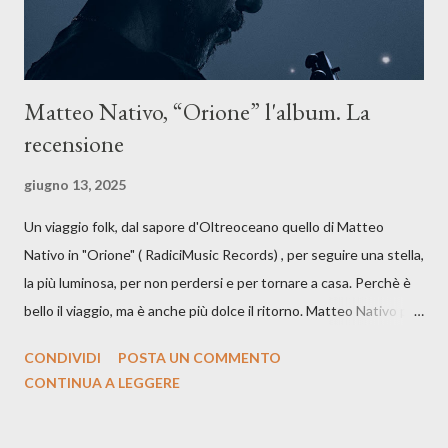
Matteo Nativo, “Orione” l'album. La
recensione
giugno 13, 2025
Un viaggio folk, dal sapore d'Oltreoceano quello di Matteo
Nativo in "Orione" ( RadiciMusic Records) , per seguire una stella,
la più luminosa, per non perdersi e per tornare a casa. Perchè è
bello il viaggio, ma è anche più dolce il ritorno. Matteo Nativo per
la prima si cimenta con un album di inediti e ci arriva ad un'età
CONDIVIDI
POSTA UN COMMENTO
indubbiamente matura e consapevole oltre che con ottimi
CONTINUA A LEGGERE
compagni di avventura: Francesco Moneti (violino), Bob
Mangione (armonica), Michele Mingrone (chitarra), Lele Fontana