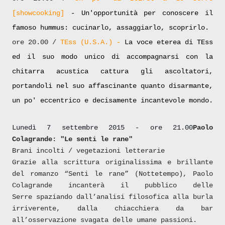
[showcooking]
-
Un'opportunità per conoscere il
famoso hummus: cucinarlo, assaggiarlo, scoprirlo.
ore 20.00 /
TEss (U.S.A.) -
La voce eterea di TEss
ed il suo modo unico di accompagnarsi con la
chitarra acustica cattura gli ascoltatori,
portandoli nel suo affascinante quanto disarmante,
un po' eccentrico e decisamente incantevole mondo.
Lunedì 7 settembre 2015 - ore 21.00
Paolo
Colagrande: "Le senti le rane"
Brani incolti / vegetazioni letterarie
Grazie alla scrittura originalissima e brillante
del romanzo “Senti le rane” (Nottetempo), Paolo
Colagrande incanterà il pubblico delle
Serre spaziando dall’analisi filosofica alla burla
irriverente, dalla chiacchiera da bar
all’osservazione svagata delle umane passioni.