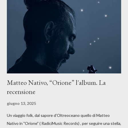
La canzone racconta la difficoltà di creare, e perfino di esistere,
sotto il peso della realtà. Ma lo fa cercando una via d’uscita, una
forma di assoluzione, nel vivere e nel suonare, nel trovare respiro
anche quando l’aria sembra farsi più densa. Il brano è anche una
dichiarazione d’intenti: Cico Messina apre il suo nuovo percorso
artistico con una composizi...
Matteo Nativo, “Orione” l'album. La
recensione
giugno 13, 2025
Un viaggio folk, dal sapore d'Oltreoceano quello di Matteo
Nativo in "Orione" ( RadiciMusic Records) , per seguire una stella,