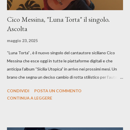
Cico Messina, "Luna Torta" il singolo.
Ascolta
maggio 23, 2025
“Luna Torta” , è il nuovo singolo del cantautore siciliano Cico
Messina che esce oggi in tutte le piattaforme digitali e che
anticipa l’album “Sicilia Utopica” in arrivo nei prossimi mesi. Un
brano che segna un deciso cambio di rotta stilistico per l’autore
siciliano: un groove sospeso tra jazz, funk e canzone d’autore, un
CONDIVIDI
POSTA UN COMMENTO
testo ibrido tra italiano e siciliano, e un’urgenza espressiva che
CONTINUA A LEGGERE
riflette il peso del presente. ASCOLTA IL BRANO SU SPOTIFY
ASCOLTA IL BRANO SU TUTTE LE PIATTAFORME DIGITALI
Il testo di Luna Torta nasce in un momento di blocco creativo, in
un tempo segnato da guerre, disorientamento e tensioni globali.