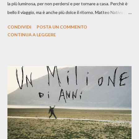
la più luminosa, per non perdersi e per tornare a casa. Perchè è
bello il viaggio, ma è anche più dolce il ritorno. Matteo Nativo per
la prima si cimenta con un album di inediti e ci arriva ad un'età
CONDIVIDI
POSTA UN COMMENTO
indubbiamente matura e consapevole oltre che con ottimi
CONTINUA A LEGGERE
compagni di avventura: Francesco Moneti (violino), Bob
Mangione (armonica), Michele Mingrone (chitarra), Lele Fontana
(piano e hammond), Elisa Barducci e Claudia Moretti (cori) e con
l'apporto e la voce della cantautrice Silvia Conti. Perdersi.
Dicevamo. Ed è da qui che il nostro inizia questo concept
musicale, con " Che ora è" , raccontando la separazione dalla
moglie, del senso di sconfitta e del caldo afoso che opprime,
giusta condizione di sopraffazione: "Non so che ora è, che giorno
è, di questa estate che...". E' raro fare uscire come singolo una
cover, ma...