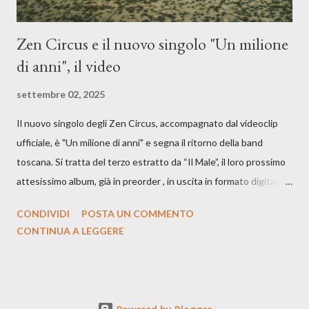
Zen Circus e il nuovo singolo "Un milione
di anni", il video
settembre 02, 2025
Il nuovo singolo degli Zen Circus, accompagnato dal videoclip
ufficiale, è "Un milione di anni" e segna il ritorno della band
toscana. Si tratta del terzo estratto da “Il Male”, il loro prossimo
attesissimo album, già in preorder , in uscita in formato digitale il
25 settembre e formato fisico il 26 settembre, per Carosello
CONDIVIDI
POSTA UN COMMENTO
Records. GUARDA IL VIDEO: CREDITI Produced by A71
CONTINUA A LEGGERE
Studios Directed by Asia J. Lanni x Mòndeis Co-Director:
Francesca Bani DOP: Sergio Bagnoli Camera Op: Francesco
Mancusi Edit: Asia J. Lanni Color: Sergio Bagnoli Thanks to
Boris Pimenov, Sartoria Caronte Photos by: Caroline Tideman,