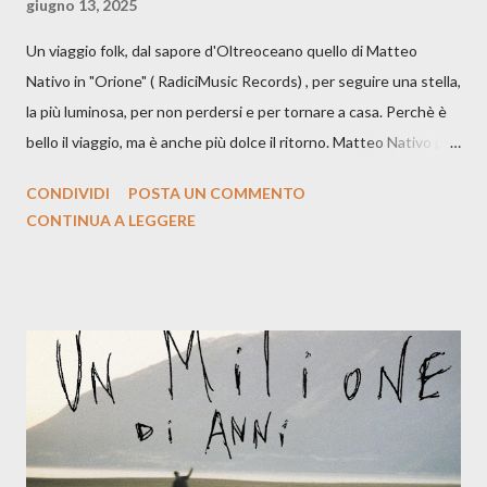
giugno 13, 2025
Un viaggio folk, dal sapore d'Oltreoceano quello di Matteo
Nativo in "Orione" ( RadiciMusic Records) , per seguire una stella,
la più luminosa, per non perdersi e per tornare a casa. Perchè è
bello il viaggio, ma è anche più dolce il ritorno. Matteo Nativo per
la prima si cimenta con un album di inediti e ci arriva ad un'età
CONDIVIDI
POSTA UN COMMENTO
indubbiamente matura e consapevole oltre che con ottimi
CONTINUA A LEGGERE
compagni di avventura: Francesco Moneti (violino), Bob
Mangione (armonica), Michele Mingrone (chitarra), Lele Fontana
(piano e hammond), Elisa Barducci e Claudia Moretti (cori) e con
l'apporto e la voce della cantautrice Silvia Conti. Perdersi.
Dicevamo. Ed è da qui che il nostro inizia questo concept
musicale, con " Che ora è" , raccontando la separazione dalla
moglie, del senso di sconfitta e del caldo afoso che opprime,
giusta condizione di sopraffazione: "Non so che ora è, che giorno
è, di questa estate che...". E' raro fare uscire come singolo una