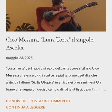
Cico Messina, "Luna Torta" il singolo.
Ascolta
maggio 23, 2025
“Luna Torta” , è il nuovo singolo del cantautore siciliano Cico
Messina che esce oggi in tutte le piattaforme digitali e che
anticipa l’album “Sicilia Utopica” in arrivo nei prossimi mesi. Un
brano che segna un deciso cambio di rotta stilistico per l’autore
siciliano: un groove sospeso tra jazz, funk e canzone d’autore, un
CONDIVIDI
POSTA UN COMMENTO
testo ibrido tra italiano e siciliano, e un’urgenza espressiva che
CONTINUA A LEGGERE
riflette il peso del presente. ASCOLTA IL BRANO SU SPOTIFY