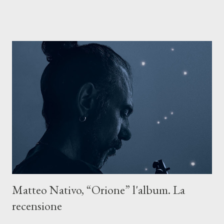
ASCOLTA IL BRANO SU TUTTE LE PIATTAFORME DIGITALI
Il testo di Luna Torta nasce in un momento di blocco creativo, in
un tempo segnato da guerre, disorientamento e tensioni globali.
La canzone racconta la difficoltà di creare, e perfino di esistere,
sotto il peso della realtà. Ma lo fa cercando una via d’uscita, una
forma di assoluzione, nel vivere e nel suonare, nel trovare respiro
anche quando l’aria sembra farsi più densa. Il brano è anche una
dichiarazione d’intenti: Cico Messina apre il suo nuovo percorso
artistico con una composizi...
Matteo Nativo, “Orione” l'album. La
recensione