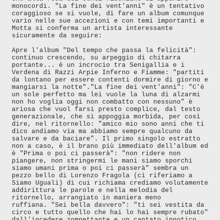
monocordi. "La fine dei vent'anni" è un tentativo
coraggioso se si vuole, di fare un album comunque
vario nelle sue accezioni e con temi importanti e
Motta si conferma un artista interessante
sicuramente da seguire:
Apre l'album "Del tempo che passa la felicità":
continuo crescendo, su arpeggio di chitarra
portante... è un incrocio tra Senigallia e i
Verdena di Razzi Arpie Inferno e Fiamme: "partiti
da lontano per essere contenti dormire di giorno e
mangiarsi la notte".
"La fine dei vent'anni": "C'è
un sole perfetto ma lei vuole la luna di alzarmi
non ho voglia oggi non combatto con nessuno" è
ariosa che vuol farsi presto complice, dal testo
generazionale, che si appoggia morbida, per così
dire, nel ritornello: "amico mio sono anni che ti
dico andiamo via ma abbiamo sempre qualcuno da
salvare e da baciare". Il primo singolo estratto
non a caso, è il brano più immediato dell'album ed
è "Prima o poi ci passerà": "non ridere non
piangere, non stringermi le mani siamo sporchi
siamo umani prima o poi ci passerà" sembra un
pezzo bello di Lorenzo Fragola (ci riferiamo a
Siamo Uguali) di cui richiama crediamo volutamente
addirittura le parole e nella melodia del
ritornello, arrangiato in maniera meno
ruffiana.
"Sei bella davvero": "ti sei vestita da
circo e tutto quello che hai lo hai sempre rubato"
dall'incedere zompettante e un cantato ipnotico