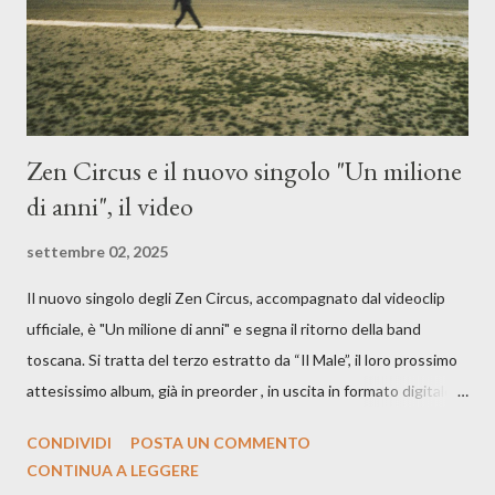
cover, ma...
Zen Circus e il nuovo singolo "Un milione
di anni", il video
settembre 02, 2025
Il nuovo singolo degli Zen Circus, accompagnato dal videoclip
ufficiale, è "Un milione di anni" e segna il ritorno della band
toscana. Si tratta del terzo estratto da “Il Male”, il loro prossimo
attesissimo album, già in preorder , in uscita in formato digitale il
25 settembre e formato fisico il 26 settembre, per Carosello
CONDIVIDI
POSTA UN COMMENTO
Records. GUARDA IL VIDEO: CREDITI Produced by A71
CONTINUA A LEGGERE
Studios Directed by Asia J. Lanni x Mòndeis Co-Director: