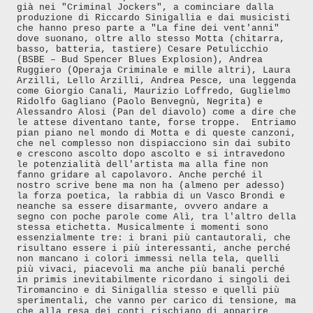
già nei "Criminal Jockers", a cominciare dalla
produzione di Riccardo Sinigallia e dai musicisti
che hanno preso parte a "La fine dei vent'anni"
dove suonano, oltre allo stesso Motta (chitarra,
basso, batteria, tastiere) Cesare Petulicchio
(BSBE – Bud Spencer Blues Explosion), Andrea
Ruggiero (Operaja Criminale e mille altri), Laura
Arzilli, Lello Arzilli, Andrea Pesce, una leggenda
come Giorgio Canali, Maurizio Loffredo, Guglielmo
Ridolfo Gagliano (Paolo Benvegnù, Negrita) e
Alessandro Alosi (Pan del diavolo) come a dire che
le attese diventano tante, forse troppe. Entriamo
pian piano nel mondo di Motta e di queste canzoni,
che nel complesso non dispiacciono sin dai subito
e crescono ascolto dopo ascolto e si intravedono
le potenzialità dell'artista ma alla fine non
fanno gridare al capolavoro. Anche perché il
nostro scrive bene ma non ha (almeno per adesso)
la forza poetica, la rabbia di un Vasco Brondi e
neanche sa essere disarmante, ovvero andare a
segno con poche parole come Alì, tra l'altro della
stessa etichetta. Musicalmente i momenti sono
essenzialmente tre: i brani più cantautorali, che
risultano essere i più interessanti, anche perché
non mancano i colori immessi nella tela, quelli
più vivaci, piacevoli ma anche più banali perché
in primis inevitabilmente ricordano i singoli dei
Tiromancino e di Sinigallia stesso e quelli più
sperimentali, che vanno per carico di tensione, ma
che alla resa dei conti rischiano di apparire