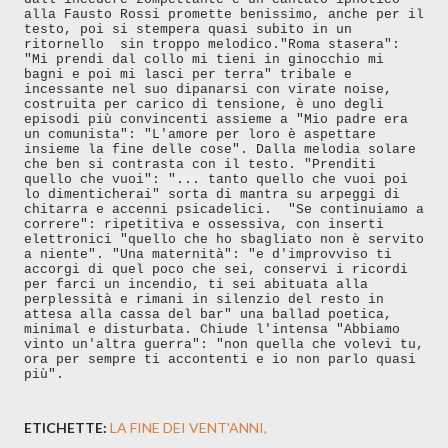
alla Fausto Rossi promette benissimo, anche per il
testo, poi si stempera quasi subito in un
ritornello sin troppo melodico.
"Roma stasera":
"Mi prendi dal collo mi tieni in ginocchio mi
bagni e poi mi lasci per terra" tribale e
incessante nel suo dipanarsi con virate noise,
costruita per carico di tensione, è uno degli
episodi più convincenti assieme a "Mio padre era
un comunista": "L'amore per loro è aspettare
insieme la fine delle cose". Dalla melodia solare
che ben si contrasta con il testo. "Prenditi
quello che vuoi": "... tanto quello che vuoi poi
lo dimenticherai" sorta di mantra su arpeggi di
chitarra e accenni psicadelici. "Se continuiamo a
correre": ripetitiva e ossessiva, con inserti
elettronici "quello che ho sbagliato non è servito
a niente". "Una maternità": "e d'improvviso ti
accorgi di quel poco che sei, conservi i ricordi
per farci un incendio, ti sei abituata alla
perplessità e rimani in silenzio del resto in
attesa alla cassa del bar" una ballad poetica,
minimal e disturbata. Chiude l'intensa "Abbiamo
vinto un'altra guerra": "non quella che volevi tu,
ora per sempre ti accontenti e io non parlo quasi
più".
ETICHETTE:
LA FINE DEI VENT'ANNI