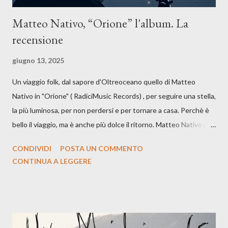
Matteo Nativo, “Orione” l'album. La
recensione
giugno 13, 2025
Un viaggio folk, dal sapore d'Oltreoceano quello di Matteo
Nativo in "Orione" ( RadiciMusic Records) , per seguire una stella,
la più luminosa, per non perdersi e per tornare a casa. Perchè è
bello il viaggio, ma è anche più dolce il ritorno. Matteo Nativo per
la prima si cimenta con un album di inediti e ci arriva ad un'età
CONDIVIDI
POSTA UN COMMENTO
indubbiamente matura e consapevole oltre che con ottimi
CONTINUA A LEGGERE
compagni di avventura: Francesco Moneti (violino), Bob
Mangione (armonica), Michele Mingrone (chitarra), Lele Fontana
(piano e hammond), Elisa Barducci e Claudia Moretti (cori) e con
l'apporto e la voce della cantautrice Silvia Conti. Perdersi.
Dicevamo. Ed è da qui che il nostro inizia questo concept