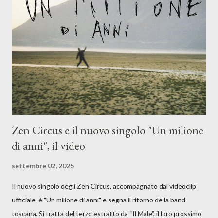
musicale, con " Che ora è" , raccontando la separazione dalla
moglie, del senso di sconfitta e del caldo afoso che opprime,
giusta condizione di sopraffazione: "Non so che ora è, che giorno
è, di questa estate che...". E' raro fare uscire come singolo una
cover, ma...
Zen Circus e il nuovo singolo "Un milione
di anni", il video
settembre 02, 2025
Il nuovo singolo degli Zen Circus, accompagnato dal videoclip
ufficiale, è "Un milione di anni" e segna il ritorno della band
toscana. Si tratta del terzo estratto da “Il Male”, il loro prossimo