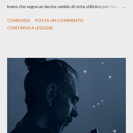
brano che segna un deciso cambio di rotta stilistico per l’autore
siciliano: un groove sospeso tra jazz, funk e canzone d’autore, un
CONDIVIDI
POSTA UN COMMENTO
testo ibrido tra italiano e siciliano, e un’urgenza espressiva che
CONTINUA A LEGGERE
riflette il peso del presente. ASCOLTA IL BRANO SU SPOTIFY
ASCOLTA IL BRANO SU TUTTE LE PIATTAFORME DIGITALI
Il testo di Luna Torta nasce in un momento di blocco creativo, in
un tempo segnato da guerre, disorientamento e tensioni globali.
La canzone racconta la difficoltà di creare, e perfino di esistere,
sotto il peso della realtà. Ma lo fa cercando una via d’uscita, una
forma di assoluzione, nel vivere e nel suonare, nel trovare respiro
anche quando l’aria sembra farsi più densa. Il brano è anche una
dichiarazione d’intenti: Cico Messina apre il suo nuovo percorso
artistico con una composizi...