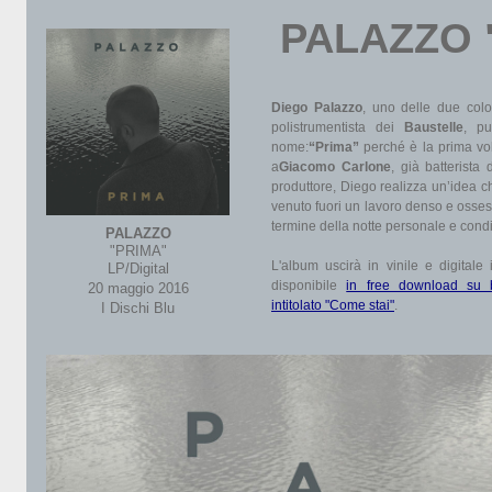
PALAZZO
Diego Palazzo
, uno delle due colo
polistrumentista dei
Baustelle
, pu
nome:
“Prima”
perché è la prima vol
a
Giacomo Carlone
, già batterista
produttore, Diego realizza un’idea c
venuto fuori un lavoro denso e osses
termine della notte personale e condi
PALAZZO
"PRIMA"
L'album uscirà in vinile e digital
LP/Digital
disponibile
in free download su 
20 maggio 2016
intitolato "Come stai"
.
I Dischi Blu