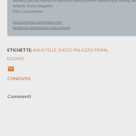
Masterizzato da Andrea De Bernardi presso Eleven Mastering & Mixing, Bus
Artwork: Enrico Magistro
Foto: Luca Palmer
palazzomusic.bandcamp.com
facebook.com/palazzo.solo.
project
ETICHETTE:
BAUSTELLE
DIEGO PALAZZO PRIMA
EGOKID
CONDIVIDI
Commenti