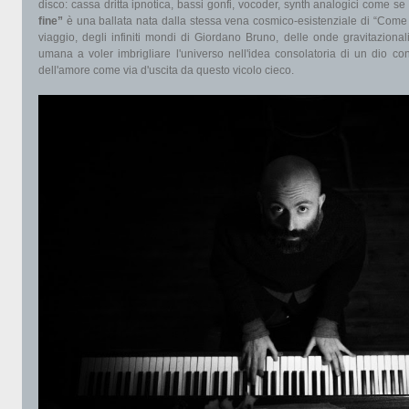
disco: cassa dritta ipnotica, bassi gonfi, vocoder, synth analogici come s
fine”
è una ballata nata dalla stessa vena cosmico-esistenziale di “Come s
viaggio, degli infiniti mondi di Giordano Bruno, delle onde gravitazional
umana a voler imbrigliare l'universo nell'idea consolatoria di un dio cont
dell'amore come via d'uscita da questo vicolo cieco.