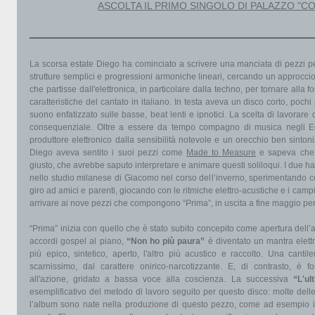
ASCOLTA IL PRIMO SINGOLO DI PALAZZO "CO
La scorsa estate Diego ha cominciato a scrivere una manciata di pezzi pe
strutture semplici e progressioni armoniche lineari, cercando un approccio 
che partisse dall'elettronica, in particolare dalla techno, per tornare al
caratteristiche del cantato in italiano. In testa aveva un disco corto, pochi
suono enfatizzato sulle basse, beat lenti e ipnotici. La scelta di lavorar
consequenziale. Oltre a essere da tempo compagno di musica negli 
produttore elettronico dalla sensibilità notevole e un orecchio ben sinton
Diego aveva sentito i suoi pezzi come
Made to Measure
e sapeva che s
giusto, che avrebbe saputo interpretare e animare questi soliloqui. I due 
nello studio milanese di Giacomo nel corso dell’inverno, sperimentando co
giro ad amici e parenti, giocando con le ritmiche elettro-acustiche e i cam
arrivare ai nove pezzi che compongono “Prima”, in uscita a fine maggio per 
“Prima” inizia con quello che è stato subito concepito come apertura dell’
accordi gospel al piano,
“Non ho più paura”
è diventato un mantra elett
più epico, sintetico, aperto, l'altro più acustico e raccolto. Una cantil
scarnissimo, dal carattere onirico-narcotizzante. E, di contrasto, è
all'azione, gridato a bassa voce alla coscienza. La successiva
“L'ul
esemplificativo del metodo di lavoro seguito per questo disco: molte delle
l’album sono nate nella produzione di questo pezzo, come ad esempio i