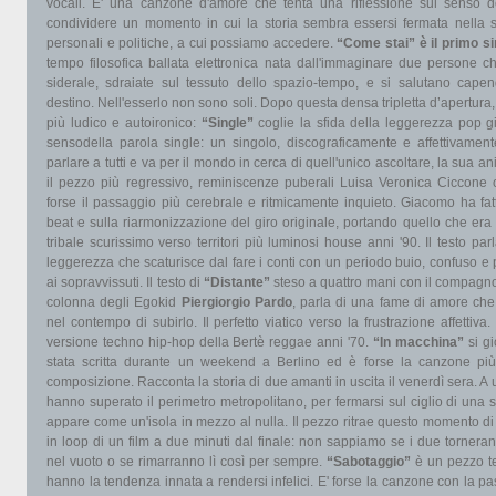
vocali. E' una canzone d'amore che tenta una riflessione sul senso de
condividere un momento in cui la storia sembra essersi fermata nella sim
personali e politiche, a cui possiamo accedere.
“Come stai” è il primo si
tempo filosofica ballata elettronica nata dall'immaginare due persone 
siderale, sdraiate sul tessuto dello spazio-tempo, e si salutano cape
destino. Nell'esserlo non sono soli. Dopo questa densa tripletta d’apertura, 
più ludico e autoironico:
“Single”
coglie la sfida della leggerezza pop g
sensodella parola single: un singolo, discograficamente e affettivament
parlare a tutti e va per il mondo in cerca di quell'unico ascoltare, la sua
il pezzo più regressivo, reminiscenze puberali Luisa Veronica Ciccon
forse il passaggio più cerebrale e ritmicamente inquieto. Giacomo ha fa
beat e sulla riarmonizzazione del giro originale, portando quello che er
tribale scurissimo verso territori più luminosi house anni '90. Il testo pa
leggerezza che scaturisce dal fare i conti con un periodo buio, confuso e 
ai sopravvissuti. Il testo di
“Distante”
steso a quattro mani con il compagno di
colonna degli Egokid
Piergiorgio Pardo
, parla di una fame di amore che 
nel contempo di subirlo. Il perfetto viatico verso la frustrazione affettiva
versione techno hip-hop della Bertè reggae anni '70.
“In macchina”
si gi
stata scritta durante un weekend a Berlino ed è forse la canzone più
composizione. Racconta la storia di due amanti in uscita il venerdì sera. A
hanno superato il perimetro metropolitano, per fermarsi sul ciglio di una s
appare come un'isola in mezzo al nulla. Il pezzo ritrae questo momento 
in loop di un film a due minuti dal finale: non sappiamo se i due torneran
nel vuoto o se rimarranno lì così per sempre.
“Sabotaggio”
è un pezzo te
hanno la tendenza innata a rendersi infelici. E' forse la canzone con la pa