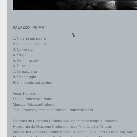
PALAZZO “PRIMA”
1. Non ho più paura
2. L’ultimo individuo
3. Come stai
4. Single
5. Per miracolo
6. Distante
7. In macchina
8. Sabotaggio
9. Un mondo senza fine
Voce: Palazzo
Suoni: Palazzo/Carlone
Musica: Palazzo/Carlone
Testi: Palazzo, eccetto “Distante”: Palazzo/Pardo.
Prodotto da Giacomo Carlone aka Made to Measure e Palazzo
Registrato da Giacomo Carlone presso Microstudio, Milano.
Mixato da Giacomo Carlone presso Microstudio, Milano e La Sauna, Varan