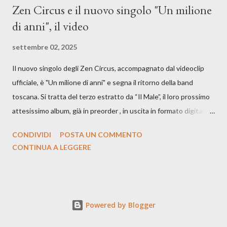
Zen Circus e il nuovo singolo "Un milione
di anni", il video
settembre 02, 2025
Il nuovo singolo degli Zen Circus, accompagnato dal videoclip
ufficiale, è "Un milione di anni" e segna il ritorno della band
toscana. Si tratta del terzo estratto da “Il Male”, il loro prossimo
attesissimo album, già in preorder , in uscita in formato digitale il
25 settembre e formato fisico il 26 settembre, per Carosello
CONDIVIDI
POSTA UN COMMENTO
Records. GUARDA IL VIDEO: CREDITI Produced by A71
CONTINUA A LEGGERE
Studios Directed by Asia J. Lanni x Mòndeis Co-Director:
Francesca Bani DOP: Sergio Bagnoli Camera Op: Francesco
Mancusi Edit: Asia J. Lanni Color: Sergio Bagnoli Thanks to
Boris Pimenov, Sartoria Caronte Photos by: Caroline Tideman,
Powered by Blogger
Alice Pedroletti, Ilaria Magliocchetti Lombi, Maria Radicchi,
Annapaola Martin ecc. “Cosa potrebbero capire di noi gli