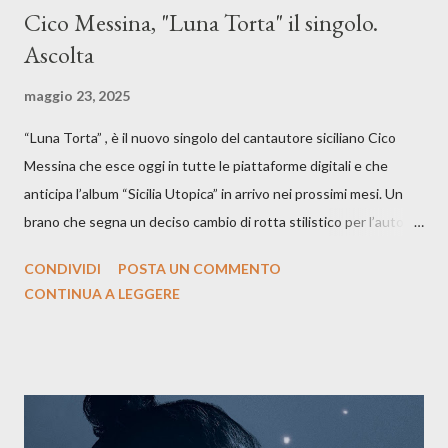
Cico Messina, "Luna Torta" il singolo.
Ascolta
maggio 23, 2025
“Luna Torta” , è il nuovo singolo del cantautore siciliano Cico
Messina che esce oggi in tutte le piattaforme digitali e che
anticipa l’album “Sicilia Utopica” in arrivo nei prossimi mesi. Un
brano che segna un deciso cambio di rotta stilistico per l’autore
siciliano: un groove sospeso tra jazz, funk e canzone d’autore, un
CONDIVIDI
POSTA UN COMMENTO
testo ibrido tra italiano e siciliano, e un’urgenza espressiva che
CONTINUA A LEGGERE
riflette il peso del presente. ASCOLTA IL BRANO SU SPOTIFY
ASCOLTA IL BRANO SU TUTTE LE PIATTAFORME DIGITALI
Il testo di Luna Torta nasce in un momento di blocco creativo, in
un tempo segnato da guerre, disorientamento e tensioni globali.
La canzone racconta la difficoltà di creare, e perfino di esistere,
sotto il peso della realtà. Ma lo fa cercando una via d’uscita, una