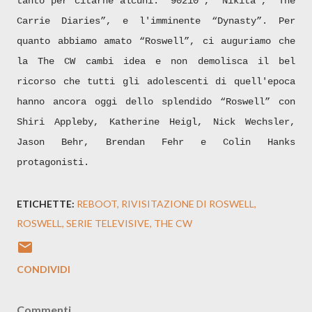
tanto per citarne alcuni: “90210”, “Nikita”, “The
Carrie Diaries”, e l'imminente “Dynasty”. Per
quanto abbiamo amato “Roswell”, ci auguriamo che
la The CW cambi idea e non demolisca il bel
ricorso che tutti gli adolescenti di quell'epoca
hanno ancora oggi dello splendido “Roswell” con
Shiri Appleby, Katherine Heigl, Nick Wechsler,
Jason Behr,
Brendan Fehr e Colin Hanks
protagonisti.
ETICHETTE:
REBOOT
RIVISITAZIONE DI ROSWELL
ROSWELL
SERIE TELEVISIVE
THE CW
CONDIVIDI
Commenti