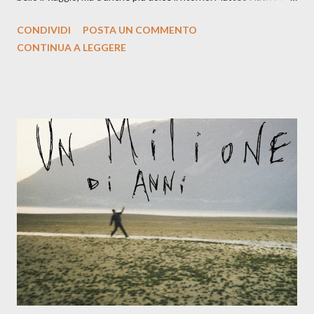
la prima si cimenta con un album di inediti e ci arriva ad un'età
CONDIVIDI
POSTA UN COMMENTO
indubbiamente matura e consapevole oltre che con ottimi
CONTINUA A LEGGERE
compagni di avventura: Francesco Moneti (violino), Bob
Mangione (armonica), Michele Mingrone (chitarra), Lele Fontana
(piano e hammond), Elisa Barducci e Claudia Moretti (cori) e con
l'apporto e la voce della cantautrice Silvia Conti. Perdersi.
Dicevamo. Ed è da qui che il nostro inizia questo concept
musicale, con " Che ora è" , raccontando la separazione dalla
moglie, del senso di sconfitta e del caldo afoso che opprime,
giusta condizione di sopraffazione: "Non so che ora è, che giorno
è, di questa estate che...". E' raro fare uscire come singolo una
cover, ma...