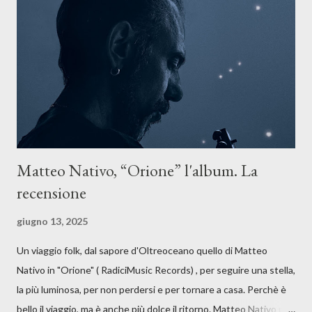
forma di assoluzione, nel vivere e nel suonare, nel trovare respiro
anche quando l’aria sembra farsi più densa. Il brano è anche una
dichiarazione d’intenti: Cico Messina apre il suo nuovo percorso
artistico con una composizi...
Matteo Nativo, “Orione” l'album. La
recensione
giugno 13, 2025
Un viaggio folk, dal sapore d'Oltreoceano quello di Matteo
Nativo in "Orione" ( RadiciMusic Records) , per seguire una stella,
la più luminosa, per non perdersi e per tornare a casa. Perchè è
bello il viaggio, ma è anche più dolce il ritorno. Matteo Nativo per