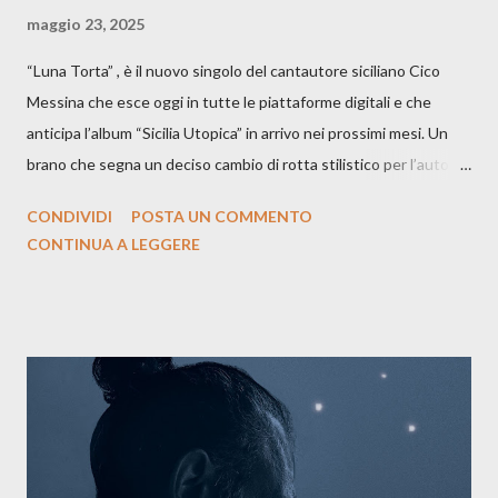
maggio 23, 2025
“Luna Torta” , è il nuovo singolo del cantautore siciliano Cico
Messina che esce oggi in tutte le piattaforme digitali e che
anticipa l’album “Sicilia Utopica” in arrivo nei prossimi mesi. Un
brano che segna un deciso cambio di rotta stilistico per l’autore
siciliano: un groove sospeso tra jazz, funk e canzone d’autore, un
CONDIVIDI
POSTA UN COMMENTO
testo ibrido tra italiano e siciliano, e un’urgenza espressiva che
CONTINUA A LEGGERE
riflette il peso del presente. ASCOLTA IL BRANO SU SPOTIFY
ASCOLTA IL BRANO SU TUTTE LE PIATTAFORME DIGITALI
Il testo di Luna Torta nasce in un momento di blocco creativo, in
un tempo segnato da guerre, disorientamento e tensioni globali.
La canzone racconta la difficoltà di creare, e perfino di esistere,
sotto il peso della realtà. Ma lo fa cercando una via d’uscita, una
forma di assoluzione, nel vivere e nel suonare, nel trovare respiro
anche quando l’aria sembra farsi più densa. Il brano è anche una