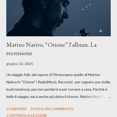
dichiarazione d’intenti: Cico Messina apre il suo nuovo percorso
artistico con una composizi...
Matteo Nativo, “Orione” l'album. La
recensione
giugno 13, 2025
Un viaggio folk, dal sapore d'Oltreoceano quello di Matteo
Nativo in "Orione" ( RadiciMusic Records) , per seguire una stella,
la più luminosa, per non perdersi e per tornare a casa. Perchè è
bello il viaggio, ma è anche più dolce il ritorno. Matteo Nativo per
la prima si cimenta con un album di inediti e ci arriva ad un'età
CONDIVIDI
POSTA UN COMMENTO
indubbiamente matura e consapevole oltre che con ottimi
CONTINUA A LEGGERE