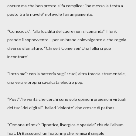
oscuro ma che ben presto si fa complice: “ho messo la testa a
posto tra le nuvole” notevole l’arrangiamento.
“Consciock”: “alla lucidità del cuore non si comanda” il funk
prende il sopravvento… per un brano coinvolgente e che regola
diverse sfumature: “Chi sei? Come sei? Una follia ci può
incontrare”
“Intro me”: con la batteria sugli scudi, altra traccia strumentale,
una vera e propria cavalcata electro pop.
“Post”:”le verità che cerchi sono solo opinioni proiezioni virtuali
dei tuoi dei digitali” ballad “dolente” che cresce di pathos.
“Ormonauti rmx”: “ipnotica, lisergica e spaziale” chiude l’album
feat. Dj Bassound, un featuring che remixa il singolo