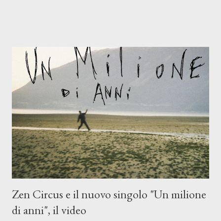
compagni di avventura: Francesco Moneti (violino), Bob
Mangione (armonica), Michele Mingrone (chitarra), Lele Fontana
(piano e hammond), Elisa Barducci e Claudia Moretti (cori) e con
l'apporto e la voce della cantautrice Silvia Conti. Perdersi.
Dicevamo. Ed è da qui che il nostro inizia questo concept
musicale, con " Che ora è" , raccontando la separazione dalla
moglie, del senso di sconfitta e del caldo afoso che opprime,
giusta condizione di sopraffazione: "Non so che ora è, che giorno
è, di questa estate che...". E' raro fare uscire come singolo una
cover, ma...
Zen Circus e il nuovo singolo "Un milione
di anni", il video