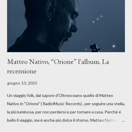
anche quando l’aria sembra farsi più densa. Il brano è anche una
dichiarazione d’intenti: Cico Messina apre il suo nuovo percorso
artistico con una composizi...
Matteo Nativo, “Orione” l'album. La
recensione
giugno 13, 2025
Un viaggio folk, dal sapore d'Oltreoceano quello di Matteo
Nativo in "Orione" ( RadiciMusic Records) , per seguire una stella,
la più luminosa, per non perdersi e per tornare a casa. Perchè è
bello il viaggio, ma è anche più dolce il ritorno. Matteo Nativo per
la prima si cimenta con un album di inediti e ci arriva ad un'età