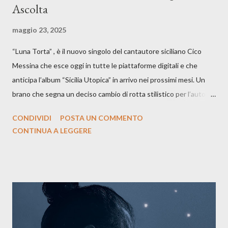
Ascolta
maggio 23, 2025
“Luna Torta” , è il nuovo singolo del cantautore siciliano Cico
Messina che esce oggi in tutte le piattaforme digitali e che
anticipa l’album “Sicilia Utopica” in arrivo nei prossimi mesi. Un
brano che segna un deciso cambio di rotta stilistico per l’autore
siciliano: un groove sospeso tra jazz, funk e canzone d’autore, un
CONDIVIDI
POSTA UN COMMENTO
testo ibrido tra italiano e siciliano, e un’urgenza espressiva che
CONTINUA A LEGGERE
riflette il peso del presente. ASCOLTA IL BRANO SU SPOTIFY
ASCOLTA IL BRANO SU TUTTE LE PIATTAFORME DIGITALI
Il testo di Luna Torta nasce in un momento di blocco creativo, in
un tempo segnato da guerre, disorientamento e tensioni globali.
La canzone racconta la difficoltà di creare, e perfino di esistere,
sotto il peso della realtà. Ma lo fa cercando una via d’uscita, una
forma di assoluzione, nel vivere e nel suonare, nel trovare respiro