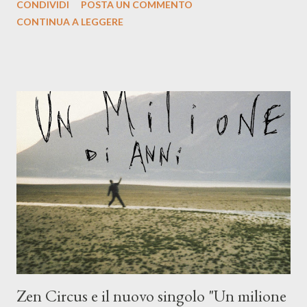
CONDIVIDI
POSTA UN COMMENTO
indubbiamente matura e consapevole oltre che con ottimi
CONTINUA A LEGGERE
compagni di avventura: Francesco Moneti (violino), Bob
Mangione (armonica), Michele Mingrone (chitarra), Lele Fontana
(piano e hammond), Elisa Barducci e Claudia Moretti (cori) e con
l'apporto e la voce della cantautrice Silvia Conti. Perdersi.
Dicevamo. Ed è da qui che il nostro inizia questo concept
musicale, con " Che ora è" , raccontando la separazione dalla
moglie, del senso di sconfitta e del caldo afoso che opprime,
giusta condizione di sopraffazione: "Non so che ora è, che giorno
è, di questa estate che...". E' raro fare uscire come singolo una
cover, ma...
Zen Circus e il nuovo singolo "Un milione