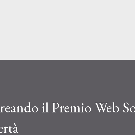
Passa ai contenuti principali
reando il Premio Web So
ertà