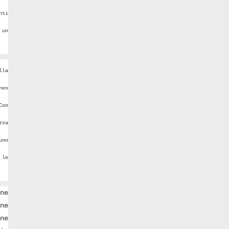
nti
 un
lla
neo
Con
zza
uno
 le
ne
ne
ne