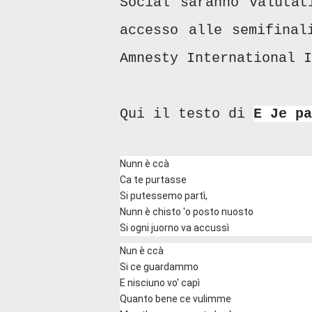
Social saranno valutat
accesso alle semifinal
Amnesty International I
Qui il testo di
E Je pa
Nunn è ccà
Ca te purtasse
Si putessemo partì,
Nunn è chisto 'o posto nuosto
Si ogni juorno va accussì
Nun è ccà
Si ce guardammo
E nisciuno vo' capì
Quanto bene ce vulimme