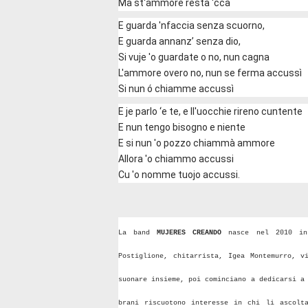
Ma st'ammore resta 'ccà
E guarda 'nfaccia senza scuorno,
E guarda annanz’ senza dio,
Si vuje 'o guardate o no, nun cagna
L'ammore overo no, nun se ferma accussì
Si nun ó chiamme accussì
E je parlo ‘e te, e ll'uocchie rireno cuntente
E nun tengo bisogno e niente
E si nun 'o pozzo chiammà ammore
Allora 'o chiammo accussi
Cu 'o nomme tuojo accussi.
La band
MUJERES CREANDO
nasce nel 2010 in 
Postiglione, chitarrista, Igea Montemurro, v
suonare insieme, poi cominciano a dedicarsi a
brani riscuotono interesse in chi li ascolt