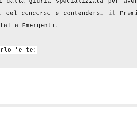
i dalla giuria specializzata per ave
i del concorso e contendersi il Prem
talia Emergenti.
rlo 'e te: