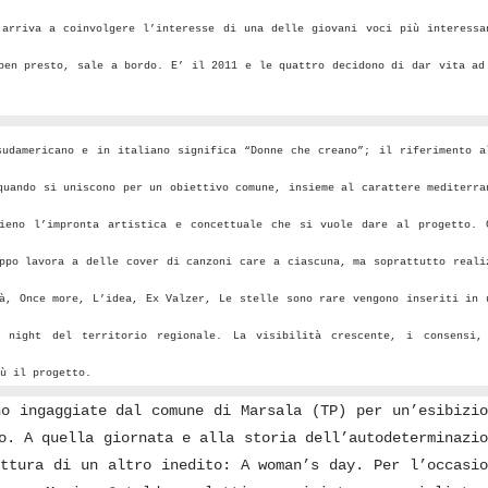
 arriva a coinvolgere l’interesse di una delle giovani voci più interessa
ben presto, sale a bordo. E’ il 2011 e le quattro decidono di dar vita ad
sudamericano e in italiano significa “Donne che creano”; il riferimento a
quando si uniscono per un obiettivo comune, insieme al carattere mediterra
ieno l’impronta artistica e concettuale che si vuole dare al progetto. 
ppo lavora a delle cover di canzoni care a ciascuna, ma soprattutto reali
à, Once more, L’idea, Ex Valzer, Le stelle sono rare vengono inseriti in 
 night del territorio regionale. La visibilità crescente, i consensi,
ù il progetto.
no ingaggiate dal comune di Marsala (TP) per un’esibizio
o. A quella giornata e alla storia dell’autodeterminazio
ittura di un altro inedito: A woman’s day. Per l’occasio