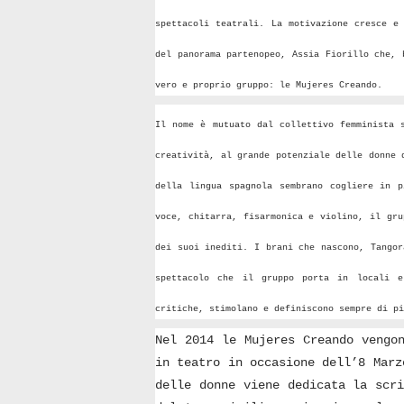
spettacoli teatrali. La motivazione cresce e
del panorama partenopeo, Assia Fiorillo che, 
vero e proprio gruppo: le Mujeres Creando.
Il nome è mutuato dal collettivo femminista 
creatività, al grande potenziale delle donne 
della lingua spagnola sembrano cogliere in p
voce, chitarra, fisarmonica e violino, il gru
dei suoi inediti. I brani che nascono, Tangor
spettacolo che il gruppo porta in locali e
critiche, stimolano e definiscono sempre di pi
Nel 2014 le Mujeres Creando vengo
in teatro in occasione dell’8 Marz
delle donne viene dedicata la scr