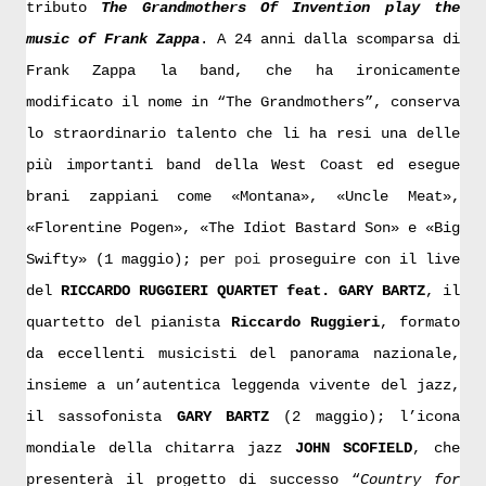
tributo
The Grandmothers Of Invention play the
music of Frank Zappa
. A 24 anni dalla scomparsa di
Frank Zappa la band, che ha ironicamente
modificato il nome in “The Grandmothers”, conserva
lo straordinario talento che li ha resi una delle
più importanti band della West Coast ed esegue
brani zappiani come «Montana», «Uncle Meat»,
«Florentine Pogen», «The Idiot Bastard Son» e «Big
Swifty» (1 maggio); per
poi
proseguire con il live
del
RICCARDO RUGGIERI QUARTET feat. GARY BARTZ
, il
quartetto del pianista
Riccardo Ruggieri
, formato
da eccellenti musicisti del panorama nazionale,
insieme a un’autentica leggenda vivente del jazz,
il sassofonista
GARY BARTZ
(2 maggio); l’icona
mondiale della chitarra jazz
JOHN SCOFIELD
, che
presenterà il progetto di successo “
Country for