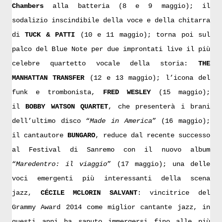
Chambers
alla batteria (8 e 9 maggio); il
sodalizio inscindibile della voce e della chitarra
di
TUCK & PATTI
(10 e 11 maggio); torna poi sul
palco del Blue Note per due improntati live il più
celebre quartetto vocale della storia:
THE
MANHATTAN TRANSFER
(12 e 13 maggio); l’icona del
funk e trombonista,
FRED WESLEY
(15 maggio);
il
BOBBY WATSON QUARTET
, che presenterà i brani
dell’ultimo disco “
Made in America
” (16 maggio);
il cantautore
BUNGARO
, reduce dal recente successo
al Festival di Sanremo con il nuovo album
“
Maredentro: il viaggio
” (17 maggio); una delle
voci emergenti più interessanti della scena
jazz,
CÉCILE MCLORIN SALVANT
:
vincitrice del
Grammy Award 2014 come miglior cantante jazz, in
questi anni ha saputo immergersi fino alle più