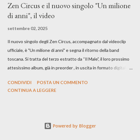
Zen Circus e il nuovo singolo "Un milione
di anni", il video
settembre 02, 2025
Il nuovo singolo degli Zen Circus, accompagnato dal videoclip
ufficiale, è "Un milione di anni" e segna il ritorno della band
toscana. Si tratta del terzo estratto da “Il Male”, il loro prossimo
attesissimo album, già in preorder , in uscita in formato digitale il
25 settembre e formato fisico il 26 settembre, per Carosello
CONDIVIDI
POSTA UN COMMENTO
Records. GUARDA IL VIDEO: CREDITI Produced by A71
CONTINUA A LEGGERE
Studios Directed by Asia J. Lanni x Mòndeis Co-Director:
Francesca Bani DOP: Sergio Bagnoli Camera Op: Francesco
Mancusi Edit: Asia J. Lanni Color: Sergio Bagnoli Thanks to
Boris Pimenov, Sartoria Caronte Photos by: Caroline Tideman,
Powered by Blogger
Alice Pedroletti, Ilaria Magliocchetti Lombi, Maria Radicchi,
Annapaola Martin ecc. “Cosa potrebbero capire di noi gli