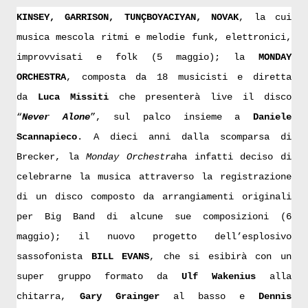
KINSEY, GARRISON, TUNÇBOYACIYAN, NOVAK
, la cui
musica mescola ritmi e melodie funk, elettronici,
improvvisati e folk (5 maggio); la
MONDAY
ORCHESTRA
, composta da 18 musicisti e diretta
da
Luca Missiti
che presenterà live il disco
“
Never Alone
”, sul palco insieme a
Daniele
Scannapieco
. A dieci anni dalla scomparsa di
Brecker, la
Monday Orchestra
ha infatti deciso di
celebrarne la musica attraverso la registrazione
di un disco composto da arrangiamenti originali
per Big Band di alcune sue composizioni (6
maggio); il nuovo progetto dell’esplosivo
sassofonista
BILL EVANS
, che si esibirà con un
super gruppo formato da
Ulf Wakenius
alla
chitarra,
Gary Grainger
al basso e
Dennis