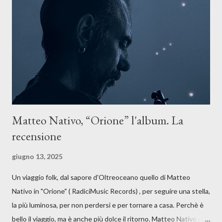
forma di assoluzione, nel vivere e nel suonare, nel trovare respiro
anche quando l’aria sembra farsi più densa. Il brano è anche una
dichiarazione d’intenti: Cico Messina apre il suo nuovo percorso
artistico con una composizi...
Matteo Nativo, “Orione” l'album. La
recensione
giugno 13, 2025
Un viaggio folk, dal sapore d'Oltreoceano quello di Matteo
Nativo in "Orione" ( RadiciMusic Records) , per seguire una stella,
la più luminosa, per non perdersi e per tornare a casa. Perchè è
bello il viaggio, ma è anche più dolce il ritorno. Matteo Nativo per