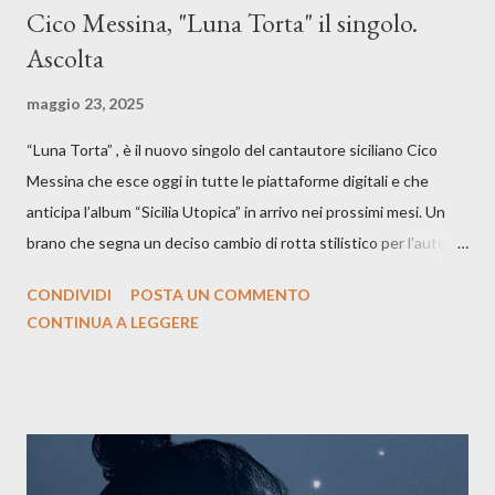
Cico Messina, "Luna Torta" il singolo.
Ascolta
maggio 23, 2025
“Luna Torta” , è il nuovo singolo del cantautore siciliano Cico
Messina che esce oggi in tutte le piattaforme digitali e che
anticipa l’album “Sicilia Utopica” in arrivo nei prossimi mesi. Un
brano che segna un deciso cambio di rotta stilistico per l’autore
siciliano: un groove sospeso tra jazz, funk e canzone d’autore, un
CONDIVIDI
POSTA UN COMMENTO
testo ibrido tra italiano e siciliano, e un’urgenza espressiva che
CONTINUA A LEGGERE
riflette il peso del presente. ASCOLTA IL BRANO SU SPOTIFY
ASCOLTA IL BRANO SU TUTTE LE PIATTAFORME DIGITALI
Il testo di Luna Torta nasce in un momento di blocco creativo, in
un tempo segnato da guerre, disorientamento e tensioni globali.
La canzone racconta la difficoltà di creare, e perfino di esistere,
sotto il peso della realtà. Ma lo fa cercando una via d’uscita, una