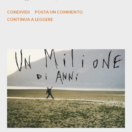
la prima si cimenta con un album di inediti e ci arriva ad un'età
CONDIVIDI
POSTA UN COMMENTO
indubbiamente matura e consapevole oltre che con ottimi
CONTINUA A LEGGERE
compagni di avventura: Francesco Moneti (violino), Bob
Mangione (armonica), Michele Mingrone (chitarra), Lele Fontana
(piano e hammond), Elisa Barducci e Claudia Moretti (cori) e con
l'apporto e la voce della cantautrice Silvia Conti. Perdersi.
Dicevamo. Ed è da qui che il nostro inizia questo concept
musicale, con " Che ora è" , raccontando la separazione dalla
moglie, del senso di sconfitta e del caldo afoso che opprime,
giusta condizione di sopraffazione: "Non so che ora è, che giorno
è, di questa estate che...". E' raro fare uscire come singolo una
cover, ma...