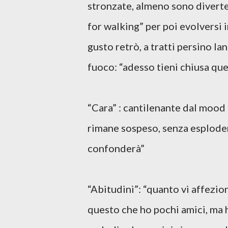
stronzate, almeno sono divert
for walking” per poi evolversi 
gusto retrò, a tratti persino l
fuoco: “adesso tieni chiusa que
“Cara” : cantilenante dal mood 
rimane sospeso, senza esploder
confonderà”
“Abitudini”: “quanto vi affezion
questo che ho pochi amici, ma h