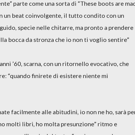
ente” parte come una sorta di “These boots are ma
in un beat coinvolgente, il tutto condito con un
anguido, specie nelle chitarre, ma pronto a prendere
lla bocca da stronza che io non ti voglio sentire”
anni ’60, scarna, con un ritornello evocativo, che
e: “quando finirete di esistere niente mi
ate facilmente alle abitudini, io non ne ho, sarà pe
o molti libri, ho molta presunzione” ritmo e