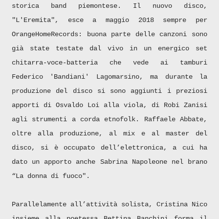
storica band piemontese. Il nuovo disco,
"L'Eremita", esce a maggio 2018 sempre per
OrangeHomeRecords: buona parte delle canzoni sono
già state testate dal vivo in un energico set
chitarra-voce-batteria che vede ai tamburi
Federico 'Bandiani' Lagomarsino, ma durante la
produzione del disco si sono aggiunti i preziosi
apporti di Osvaldo Loi alla viola, di Robi Zanisi
agli strumenti a corda etnofolk. Raffaele Abbate,
oltre alla produzione, al mix e al master del
disco, si è occupato dell’elettronica, a cui ha
dato un apporto anche Sabrina Napoleone nel brano
“La donna di fuoco".
Parallelamente all’attività solista, Cristina Nico
insieme alla poetessa Bettina Banchini forma il