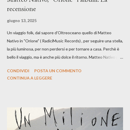
recensione
giugno 13, 2025
Un viaggio folk, dal sapore d'Oltreoceano quello di Matteo
Nativo in "Orione" ( RadiciMusic Records) , per seguire una stella,
la più luminosa, per non perdersi e per tornare a casa. Perchè è
bello il viaggio, ma è anche più dolce il ritorno. Matteo Nativo per
la prima si cimenta con un album di inediti e ci arriva ad un'età
CONDIVIDI
POSTA UN COMMENTO
indubbiamente matura e consapevole oltre che con ottimi
CONTINUA A LEGGERE
compagni di avventura: Francesco Moneti (violino), Bob
Mangione (armonica), Michele Mingrone (chitarra), Lele Fontana
(piano e hammond), Elisa Barducci e Claudia Moretti (cori) e con
l'apporto e la voce della cantautrice Silvia Conti. Perdersi.
Dicevamo. Ed è da qui che il nostro inizia questo concept
musicale, con " Che ora è" , raccontando la separazione dalla