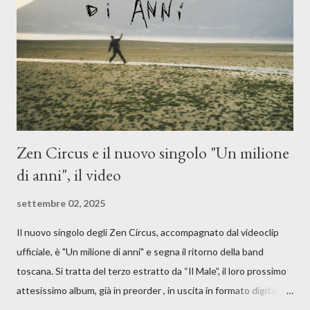
moglie, del senso di sconfitta e del caldo afoso che opprime,
giusta condizione di sopraffazione: "Non so che ora è, che giorno
è, di questa estate che...". E' raro fare uscire come singolo una
cover, ma...
Zen Circus e il nuovo singolo "Un milione
di anni", il video
settembre 02, 2025
Il nuovo singolo degli Zen Circus, accompagnato dal videoclip
ufficiale, è "Un milione di anni" e segna il ritorno della band
toscana. Si tratta del terzo estratto da “Il Male”, il loro prossimo
attesissimo album, già in preorder , in uscita in formato digitale il
25 settembre e formato fisico il 26 settembre, per Carosello