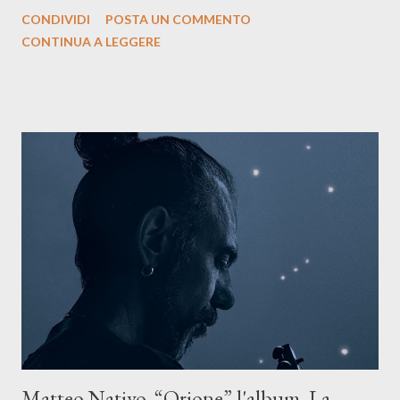
siciliano: un groove sospeso tra jazz, funk e canzone d’autore, un
CONDIVIDI
POSTA UN COMMENTO
testo ibrido tra italiano e siciliano, e un’urgenza espressiva che
CONTINUA A LEGGERE
riflette il peso del presente. ASCOLTA IL BRANO SU SPOTIFY
ASCOLTA IL BRANO SU TUTTE LE PIATTAFORME DIGITALI
Il testo di Luna Torta nasce in un momento di blocco creativo, in
un tempo segnato da guerre, disorientamento e tensioni globali.
La canzone racconta la difficoltà di creare, e perfino di esistere,
sotto il peso della realtà. Ma lo fa cercando una via d’uscita, una
forma di assoluzione, nel vivere e nel suonare, nel trovare respiro
anche quando l’aria sembra farsi più densa. Il brano è anche una
dichiarazione d’intenti: Cico Messina apre il suo nuovo percorso
artistico con una composizi...
Matteo Nativo, “Orione” l'album. La