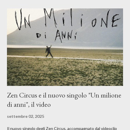
l'apporto e la voce della cantautrice Silvia Conti. Perdersi.
Dicevamo. Ed è da qui che il nostro inizia questo concept
musicale, con " Che ora è" , raccontando la separazione dalla
moglie, del senso di sconfitta e del caldo afoso che opprime,
giusta condizione di sopraffazione: "Non so che ora è, che giorno
è, di questa estate che...". E' raro fare uscire come singolo una
cover, ma...
Zen Circus e il nuovo singolo "Un milione
di anni", il video
settembre 02, 2025
Il nuovo singolo degli Zen Circus, accompagnato dal videoclip