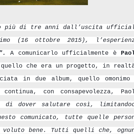
o più di tre anni dall’uscita ufficia
imo (16 ottobre 2015), l’esperien
".
A comunicarlo ufficialmente è
Pao
quello che era un progetto, in realt
ociata in due album, quello omonimo
 continua, con consapevolezza, Pao
e di dover salutare così, limitando
esto comunicato, tutte quelle perso
 voluto bene. Tutti quelli che, ognu