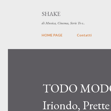
SHAKE
di Musica, Cinema, Serie Tv e..
HOME PAGE
Contatti
TODO MODO: c
Iriondo, Prette