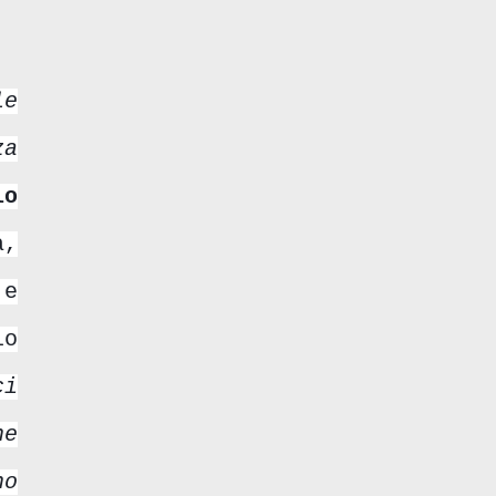
le
za
lo
à,
 e
lo
ci
ne
no