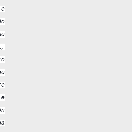
 e
do
mo
i,
to
no
re
 e
Un
ha