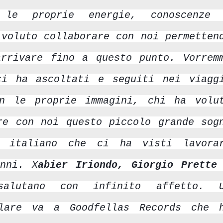
e proprie energie, conoscenze
 voluto collaborare con noi permetten
rrivare fino a questo punto. Vorrem
ci ha ascoltati e seguiti nei viagg
n le proprie immagini, chi ha volu
re con noi questo piccolo grande sog
ck italiano che ci ha visti lavora
anni. X
abier Iriondo, Giorgio Prette
lutano con infinito affetto. 
olare va a Goodfellas Records che 