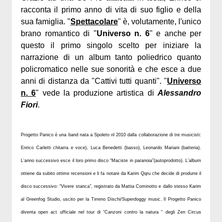
racconta il primo anno di vita di suo figlio e della
sua famiglia. "
Spettacolare
" è, volutamente, l'unico
brano romantico di "
Universo n. 6
" e anche per
questo il primo singolo scelto per iniziare la
narrazione di un album tanto poliedrico quanto
policromatico nelle sue sonorità e che esce a due
anni di distanza da "Cattivi tutti quanti". "
Universo
n. 6
" vede la produzione artistica di
Alessandro
Fiori
.
Progetto Panico è una band nata a Spoleto nl 2010 dalla collaborazione di tre musicisti:
Enrico Carletti chitarra e voce), Luca Benedetti (basso), Leonardo Mariani (batteria).
L’anno successivo esce il loro primo disco “Maciste in paranoia”(autoprodotto). L’album
ottiene da subito ottime recensioni e li fa notare da Karim Qqru che decide di produrre il
disco successivo: “Vivere stanca”, registrato da Mattia Cominotto e dallo stesso Karim
al Greenfog Studio, uscito per la Tirreno Dischi/Superdoggy music. Il Progetto Panico
diventa open act ufficiale nel tour di “Canzoni contro la natura “ degli Zen Circus