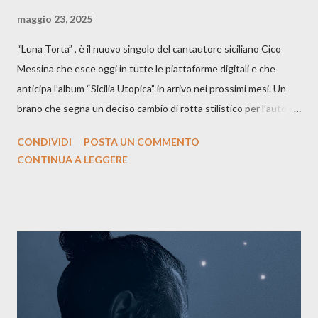
maggio 23, 2025
“Luna Torta” , è il nuovo singolo del cantautore siciliano Cico
Messina che esce oggi in tutte le piattaforme digitali e che
anticipa l’album “Sicilia Utopica” in arrivo nei prossimi mesi. Un
brano che segna un deciso cambio di rotta stilistico per l’autore
siciliano: un groove sospeso tra jazz, funk e canzone d’autore, un
CONDIVIDI
POSTA UN COMMENTO
testo ibrido tra italiano e siciliano, e un’urgenza espressiva che
CONTINUA A LEGGERE
riflette il peso del presente. ASCOLTA IL BRANO SU SPOTIFY
ASCOLTA IL BRANO SU TUTTE LE PIATTAFORME DIGITALI
Il testo di Luna Torta nasce in un momento di blocco creativo, in
un tempo segnato da guerre, disorientamento e tensioni globali.
La canzone racconta la difficoltà di creare, e perfino di esistere,
sotto il peso della realtà. Ma lo fa cercando una via d’uscita, una
forma di assoluzione, nel vivere e nel suonare, nel trovare respiro
anche quando l’aria sembra farsi più densa. Il brano è anche una