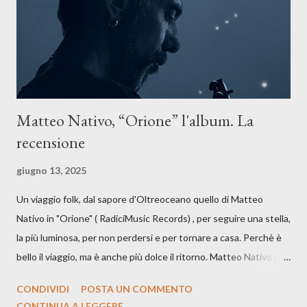
dichiarazione d’intenti: Cico Messina apre il suo nuovo percorso
artistico con una composizi...
Matteo Nativo, “Orione” l'album. La
recensione
giugno 13, 2025
Un viaggio folk, dal sapore d'Oltreoceano quello di Matteo
Nativo in "Orione" ( RadiciMusic Records) , per seguire una stella,
la più luminosa, per non perdersi e per tornare a casa. Perchè è
bello il viaggio, ma è anche più dolce il ritorno. Matteo Nativo per
la prima si cimenta con un album di inediti e ci arriva ad un'età
CONDIVIDI
POSTA UN COMMENTO
indubbiamente matura e consapevole oltre che con ottimi
CONTINUA A LEGGERE