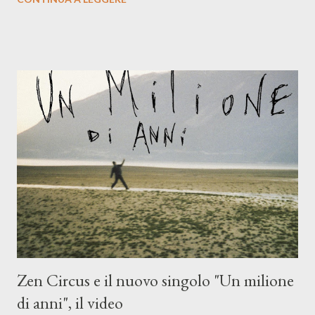
compagni di avventura: Francesco Moneti (violino), Bob
Mangione (armonica), Michele Mingrone (chitarra), Lele Fontana
(piano e hammond), Elisa Barducci e Claudia Moretti (cori) e con
l'apporto e la voce della cantautrice Silvia Conti. Perdersi.
Dicevamo. Ed è da qui che il nostro inizia questo concept
musicale, con " Che ora è" , raccontando la separazione dalla
moglie, del senso di sconfitta e del caldo afoso che opprime,
giusta condizione di sopraffazione: "Non so che ora è, che giorno
è, di questa estate che...". E' raro fare uscire come singolo una
cover, ma...
Zen Circus e il nuovo singolo "Un milione
di anni", il video