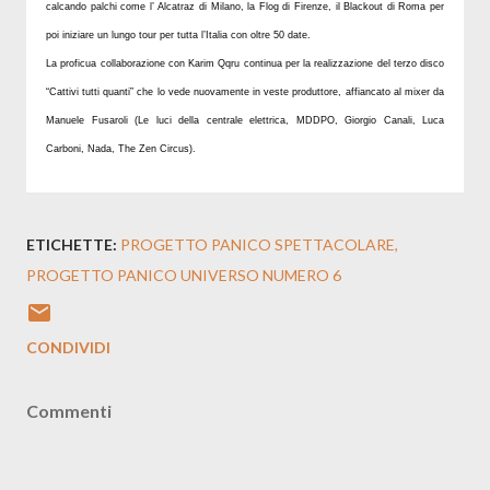
calcando palchi come l’ Alcatraz di Milano, la Flog di Firenze, il Blackout di Roma per
poi iniziare un lungo tour per tutta l’Italia con oltre 50 date.
La proficua collaborazione con Karim Qqru continua per la realizzazione del terzo disco
“Cattivi tutti quanti” che lo vede nuovamente in veste produttore, affiancato al mixer da
Manuele Fusaroli (Le luci della centrale elettrica, MDDPO, Giorgio Canali, Luca
Carboni, Nada, The Zen Circus).
ETICHETTE:
PROGETTO PANICO SPETTACOLARE
PROGETTO PANICO UNIVERSO NUMERO 6
CONDIVIDI
Commenti