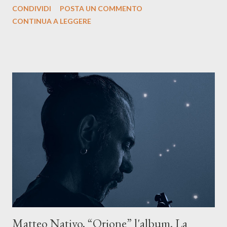
CONDIVIDI
POSTA UN COMMENTO
testo ibrido tra italiano e siciliano, e un’urgenza espressiva che
CONTINUA A LEGGERE
riflette il peso del presente. ASCOLTA IL BRANO SU SPOTIFY
ASCOLTA IL BRANO SU TUTTE LE PIATTAFORME DIGITALI
Il testo di Luna Torta nasce in un momento di blocco creativo, in
un tempo segnato da guerre, disorientamento e tensioni globali.
La canzone racconta la difficoltà di creare, e perfino di esistere,
sotto il peso della realtà. Ma lo fa cercando una via d’uscita, una
forma di assoluzione, nel vivere e nel suonare, nel trovare respiro
anche quando l’aria sembra farsi più densa. Il brano è anche una
dichiarazione d’intenti: Cico Messina apre il suo nuovo percorso
artistico con una composizi...
Matteo Nativo, “Orione” l'album. La