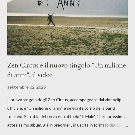
giusta condizione di sopraffazione: "Non so che ora è, che giorno
è, di questa estate che...". E' raro fare uscire come singolo una
cover, ma...
Zen Circus e il nuovo singolo "Un milione
di anni", il video
settembre 02, 2025
Il nuovo singolo degli Zen Circus, accompagnato dal videoclip
ufficiale, è "Un milione di anni" e segna il ritorno della band
toscana. Si tratta del terzo estratto da “Il Male”, il loro prossimo
attesissimo album, già in preorder , in uscita in formato digitale il
25 settembre e formato fisico il 26 settembre, per Carosello