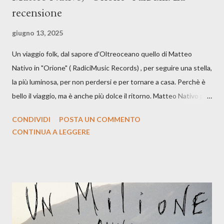
recensione
giugno 13, 2025
Un viaggio folk, dal sapore d'Oltreoceano quello di Matteo
Nativo in "Orione" ( RadiciMusic Records) , per seguire una stella,
la più luminosa, per non perdersi e per tornare a casa. Perchè è
bello il viaggio, ma è anche più dolce il ritorno. Matteo Nativo per
la prima si cimenta con un album di inediti e ci arriva ad un'età
CONDIVIDI
POSTA UN COMMENTO
indubbiamente matura e consapevole oltre che con ottimi
CONTINUA A LEGGERE
compagni di avventura: Francesco Moneti (violino), Bob
Mangione (armonica), Michele Mingrone (chitarra), Lele Fontana
(piano e hammond), Elisa Barducci e Claudia Moretti (cori) e con
l'apporto e la voce della cantautrice Silvia Conti. Perdersi.
Dicevamo. Ed è da qui che il nostro inizia questo concept
musicale, con " Che ora è" , raccontando la separazione dalla
moglie, del senso di sconfitta e del caldo afoso che opprime,