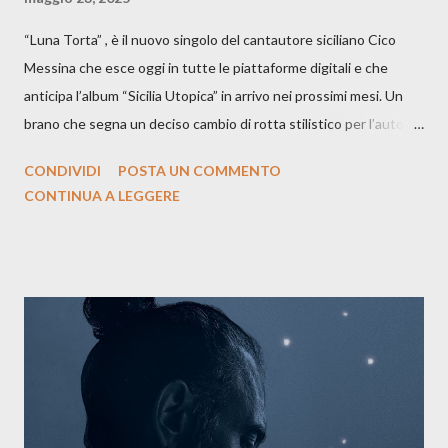
“Luna Torta” , è il nuovo singolo del cantautore siciliano Cico
Messina che esce oggi in tutte le piattaforme digitali e che
anticipa l’album “Sicilia Utopica” in arrivo nei prossimi mesi. Un
brano che segna un deciso cambio di rotta stilistico per l’autore
siciliano: un groove sospeso tra jazz, funk e canzone d’autore, un
CONDIVIDI
POSTA UN COMMENTO
testo ibrido tra italiano e siciliano, e un’urgenza espressiva che
CONTINUA A LEGGERE
riflette il peso del presente. ASCOLTA IL BRANO SU SPOTIFY
ASCOLTA IL BRANO SU TUTTE LE PIATTAFORME DIGITALI
Il testo di Luna Torta nasce in un momento di blocco creativo, in
un tempo segnato da guerre, disorientamento e tensioni globali.
La canzone racconta la difficoltà di creare, e perfino di esistere,
sotto il peso della realtà. Ma lo fa cercando una via d’uscita, una
forma di assoluzione, nel vivere e nel suonare, nel trovare respiro
anche quando l’aria sembra farsi più densa. Il brano è anche una
dichiarazione d’intenti: Cico Messina apre il suo nuovo percorso