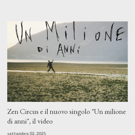
Mangione (armonica), Michele Mingrone (chitarra), Lele Fontana
(piano e hammond), Elisa Barducci e Claudia Moretti (cori) e con
l'apporto e la voce della cantautrice Silvia Conti. Perdersi.
Dicevamo. Ed è da qui che il nostro inizia questo concept
musicale, con " Che ora è" , raccontando la separazione dalla
moglie, del senso di sconfitta e del caldo afoso che opprime,
giusta condizione di sopraffazione: "Non so che ora è, che giorno
è, di questa estate che...". E' raro fare uscire come singolo una
cover, ma...
Zen Circus e il nuovo singolo "Un milione
di anni", il video
settembre 02, 2025