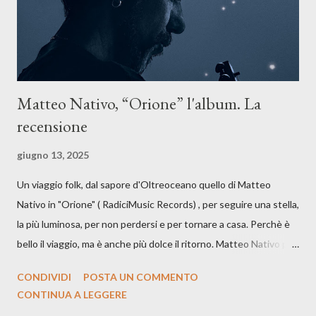
artistico con una composizi...
Matteo Nativo, “Orione” l'album. La
recensione
giugno 13, 2025
Un viaggio folk, dal sapore d'Oltreoceano quello di Matteo
Nativo in "Orione" ( RadiciMusic Records) , per seguire una stella,
la più luminosa, per non perdersi e per tornare a casa. Perchè è
bello il viaggio, ma è anche più dolce il ritorno. Matteo Nativo per
la prima si cimenta con un album di inediti e ci arriva ad un'età
CONDIVIDI
POSTA UN COMMENTO
indubbiamente matura e consapevole oltre che con ottimi
CONTINUA A LEGGERE
compagni di avventura: Francesco Moneti (violino), Bob