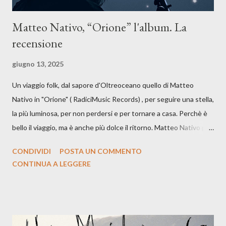
Matteo Nativo, “Orione” l'album. La
recensione
giugno 13, 2025
Un viaggio folk, dal sapore d'Oltreoceano quello di Matteo
Nativo in "Orione" ( RadiciMusic Records) , per seguire una stella,
la più luminosa, per non perdersi e per tornare a casa. Perchè è
bello il viaggio, ma è anche più dolce il ritorno. Matteo Nativo per
la prima si cimenta con un album di inediti e ci arriva ad un'età
CONDIVIDI
POSTA UN COMMENTO
indubbiamente matura e consapevole oltre che con ottimi
CONTINUA A LEGGERE
compagni di avventura: Francesco Moneti (violino), Bob
Mangione (armonica), Michele Mingrone (chitarra), Lele Fontana
(piano e hammond), Elisa Barducci e Claudia Moretti (cori) e con
l'apporto e la voce della cantautrice Silvia Conti. Perdersi.