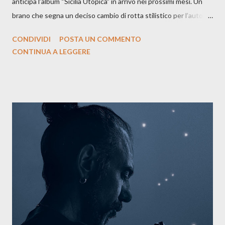
anticipa l’album “Sicilia Utopica” in arrivo nei prossimi mesi. Un
brano che segna un deciso cambio di rotta stilistico per l’autore
siciliano: un groove sospeso tra jazz, funk e canzone d’autore, un
CONDIVIDI
POSTA UN COMMENTO
testo ibrido tra italiano e siciliano, e un’urgenza espressiva che
CONTINUA A LEGGERE
riflette il peso del presente. ASCOLTA IL BRANO SU SPOTIFY
ASCOLTA IL BRANO SU TUTTE LE PIATTAFORME DIGITALI
Il testo di Luna Torta nasce in un momento di blocco creativo, in
un tempo segnato da guerre, disorientamento e tensioni globali.
La canzone racconta la difficoltà di creare, e perfino di esistere,
sotto il peso della realtà. Ma lo fa cercando una via d’uscita, una
forma di assoluzione, nel vivere e nel suonare, nel trovare respiro
anche quando l’aria sembra farsi più densa. Il brano è anche una
dichiarazione d’intenti: Cico Messina apre il suo nuovo percorso
artistico con una composizi...