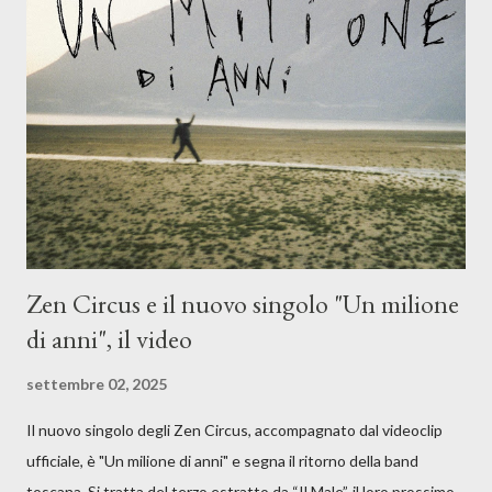
Dicevamo. Ed è da qui che il nostro inizia questo concept
musicale, con " Che ora è" , raccontando la separazione dalla
moglie, del senso di sconfitta e del caldo afoso che opprime,
giusta condizione di sopraffazione: "Non so che ora è, che giorno
è, di questa estate che...". E' raro fare uscire come singolo una
cover, ma...
Zen Circus e il nuovo singolo "Un milione
di anni", il video
settembre 02, 2025
Il nuovo singolo degli Zen Circus, accompagnato dal videoclip
ufficiale, è "Un milione di anni" e segna il ritorno della band
toscana. Si tratta del terzo estratto da “Il Male”, il loro prossimo