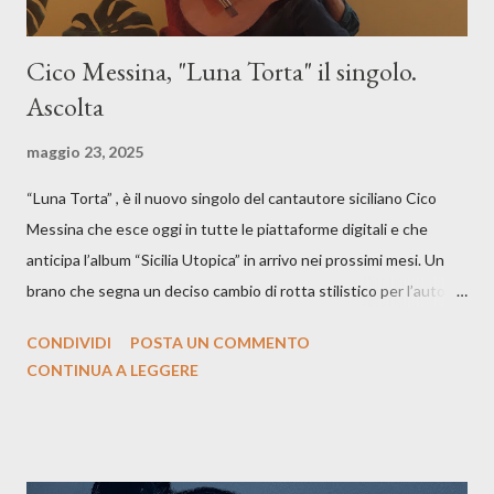
Cico Messina, "Luna Torta" il singolo.
Ascolta
maggio 23, 2025
“Luna Torta” , è il nuovo singolo del cantautore siciliano Cico
Messina che esce oggi in tutte le piattaforme digitali e che
anticipa l’album “Sicilia Utopica” in arrivo nei prossimi mesi. Un
brano che segna un deciso cambio di rotta stilistico per l’autore
siciliano: un groove sospeso tra jazz, funk e canzone d’autore, un
CONDIVIDI
POSTA UN COMMENTO
testo ibrido tra italiano e siciliano, e un’urgenza espressiva che
CONTINUA A LEGGERE
riflette il peso del presente. ASCOLTA IL BRANO SU SPOTIFY
ASCOLTA IL BRANO SU TUTTE LE PIATTAFORME DIGITALI
Il testo di Luna Torta nasce in un momento di blocco creativo, in
un tempo segnato da guerre, disorientamento e tensioni globali.