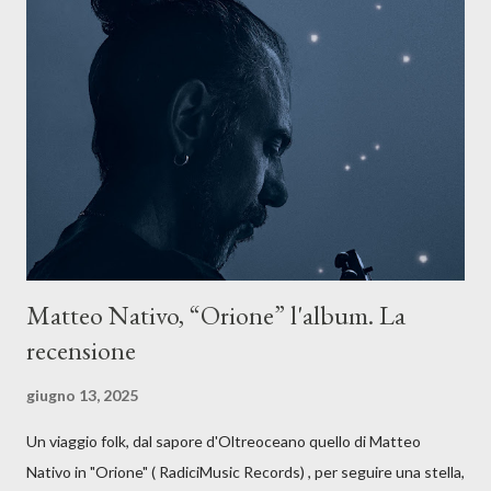
La canzone racconta la difficoltà di creare, e perfino di esistere,
sotto il peso della realtà. Ma lo fa cercando una via d’uscita, una
forma di assoluzione, nel vivere e nel suonare, nel trovare respiro
anche quando l’aria sembra farsi più densa. Il brano è anche una
dichiarazione d’intenti: Cico Messina apre il suo nuovo percorso
artistico con una composizi...
Matteo Nativo, “Orione” l'album. La
recensione
giugno 13, 2025
Un viaggio folk, dal sapore d'Oltreoceano quello di Matteo
Nativo in "Orione" ( RadiciMusic Records) , per seguire una stella,