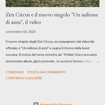
Zen Circus e il nuovo singolo "Un milione
di anni", il video
settembre 02, 2025
Il nuovo singolo degli Zen Circus, accompagnato dal videoclip
ufficiale, è "Un milione di anni" e segna il ritorno della band
toscana. Si tratta del terzo estratto da “Il Male”, il loro prossimo
attesissimo album, già in preorder , in uscita in formato digitale il
25 settembre e formato fisico il 26 settembre, per Carosello
CONDIVIDI
POSTA UN COMMENTO
Records. GUARDA IL VIDEO: CREDITI Produced by A71
CONTINUA A LEGGERE
Studios Directed by Asia J. Lanni x Mòndeis Co-Director:
Francesca Bani DOP: Sergio Bagnoli Camera Op: Francesco
Mancusi Edit: Asia J. Lanni Color: Sergio Bagnoli Thanks to
Boris Pimenov, Sartoria Caronte Photos by: Caroline Tideman,
Powered by Blogger