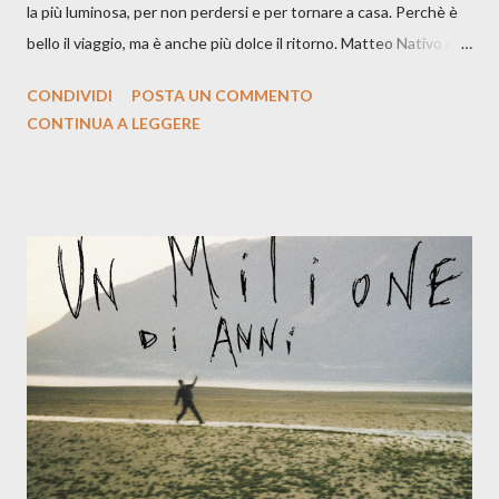
la più luminosa, per non perdersi e per tornare a casa. Perchè è
bello il viaggio, ma è anche più dolce il ritorno. Matteo Nativo per
la prima si cimenta con un album di inediti e ci arriva ad un'età
CONDIVIDI
POSTA UN COMMENTO
indubbiamente matura e consapevole oltre che con ottimi
CONTINUA A LEGGERE
compagni di avventura: Francesco Moneti (violino), Bob
Mangione (armonica), Michele Mingrone (chitarra), Lele Fontana
(piano e hammond), Elisa Barducci e Claudia Moretti (cori) e con
l'apporto e la voce della cantautrice Silvia Conti. Perdersi.
Dicevamo. Ed è da qui che il nostro inizia questo concept
musicale, con " Che ora è" , raccontando la separazione dalla
moglie, del senso di sconfitta e del caldo afoso che opprime,
giusta condizione di sopraffazione: "Non so che ora è, che giorno
è, di questa estate che...". E' raro fare uscire come singolo una
cover, ma...