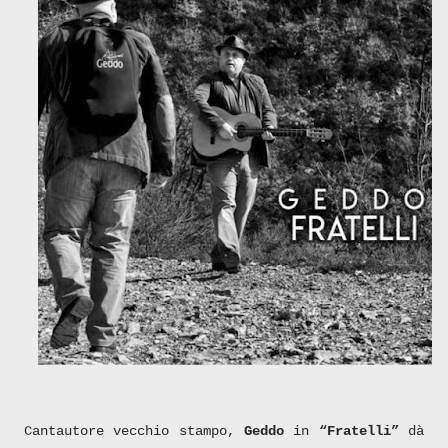
Cantautore vecchio stampo,
Geddo
in
“Fratelli”
dà