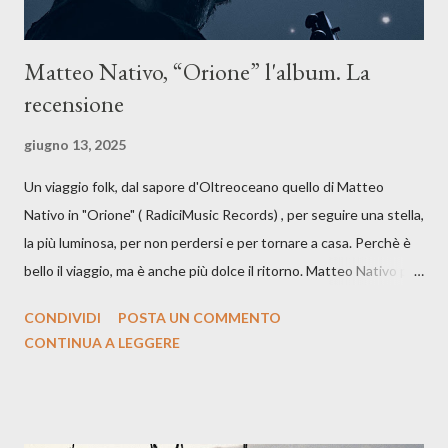
Matteo Nativo, “Orione” l'album. La
recensione
giugno 13, 2025
Un viaggio folk, dal sapore d'Oltreoceano quello di Matteo
Nativo in "Orione" ( RadiciMusic Records) , per seguire una stella,
la più luminosa, per non perdersi e per tornare a casa. Perchè è
bello il viaggio, ma è anche più dolce il ritorno. Matteo Nativo per
la prima si cimenta con un album di inediti e ci arriva ad un'età
CONDIVIDI
POSTA UN COMMENTO
indubbiamente matura e consapevole oltre che con ottimi
CONTINUA A LEGGERE
compagni di avventura: Francesco Moneti (violino), Bob
Mangione (armonica), Michele Mingrone (chitarra), Lele Fontana
(piano e hammond), Elisa Barducci e Claudia Moretti (cori) e con
l'apporto e la voce della cantautrice Silvia Conti. Perdersi.