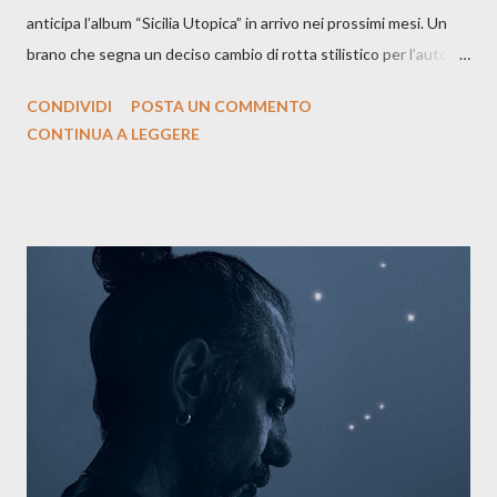
anticipa l’album “Sicilia Utopica” in arrivo nei prossimi mesi. Un
brano che segna un deciso cambio di rotta stilistico per l’autore
siciliano: un groove sospeso tra jazz, funk e canzone d’autore, un
CONDIVIDI
POSTA UN COMMENTO
testo ibrido tra italiano e siciliano, e un’urgenza espressiva che
CONTINUA A LEGGERE
riflette il peso del presente. ASCOLTA IL BRANO SU SPOTIFY
ASCOLTA IL BRANO SU TUTTE LE PIATTAFORME DIGITALI
Il testo di Luna Torta nasce in un momento di blocco creativo, in
un tempo segnato da guerre, disorientamento e tensioni globali.
La canzone racconta la difficoltà di creare, e perfino di esistere,
sotto il peso della realtà. Ma lo fa cercando una via d’uscita, una
forma di assoluzione, nel vivere e nel suonare, nel trovare respiro
anche quando l’aria sembra farsi più densa. Il brano è anche una
dichiarazione d’intenti: Cico Messina apre il suo nuovo percorso
artistico con una composizi...