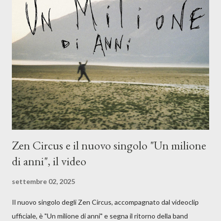
Dicevamo. Ed è da qui che il nostro inizia questo concept
musicale, con " Che ora è" , raccontando la separazione dalla
moglie, del senso di sconfitta e del caldo afoso che opprime,
giusta condizione di sopraffazione: "Non so che ora è, che giorno
è, di questa estate che...". E' raro fare uscire come singolo una
cover, ma...
Zen Circus e il nuovo singolo "Un milione
di anni", il video
settembre 02, 2025
Il nuovo singolo degli Zen Circus, accompagnato dal videoclip
ufficiale, è "Un milione di anni" e segna il ritorno della band