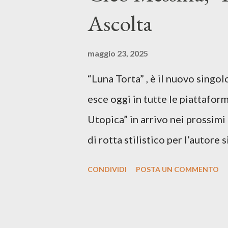
Ascolta
maggio 23, 2025
“Luna Torta” , è il nuovo singo
esce oggi in tutte le piattaform
Utopica” in arrivo nei prossim
di rotta stilistico per l’autore 
canzone d’autore, un testo ibrid
CONDIVIDI
POSTA UN COMMENTO
espressiva che riflette il pe
SPOTIFY ASCOLTA IL BRANO 
testo di Luna Torta nasce in u