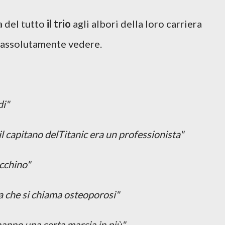
a del tutto
il trio
agli albori della loro carriera
ò assolutamente vedere.
di"
il capitano delTitanic era un professionista"
ecchino"
sa che si chiama osteoporosi"
anno una certa marcia in più"