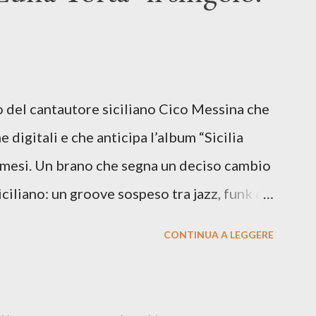
lo del cantautore siciliano Cico Messina che
e digitali e che anticipa l’album “Sicilia
i mesi. Un brano che segna un deciso cambio
siciliano: un groove sospeso tra jazz, funk e
o tra italiano e siciliano, e un’urgenza
CONTINUA A LEGGERE
so del presente. ASCOLTA IL BRANO SU
SU TUTTE LE PIATTAFORME DIGITALI Il
n momento di blocco creativo, in un tempo