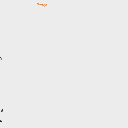
Renga
a
i
,
ia
e