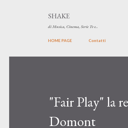
SHAKE
di Musica, Cinema, Serie Tv e..
HOME PAGE
Contatti
"Fair Play" la 
Domont