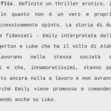
tflix.
Definito un thriller erotico, 
 in quanto non è un vero e propr
ccessivamente spinto. La storia di d
e fidanzati - Emily interpretata dal
erton e Luke che ha il volto di
Ald
orano nella stessa società d
ri e che, innamoratissimi, stanno p
tto ancora nulla a lavoro e non avran
rchè Emily viene promossa e comande
endo anche su Luke.