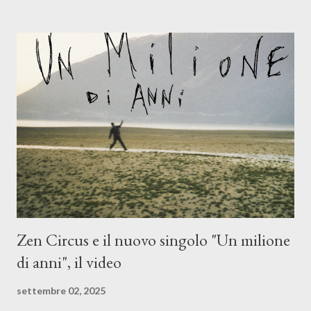
(piano e hammond), Elisa Barducci e Claudia Moretti (cori) e con
l'apporto e la voce della cantautrice Silvia Conti. Perdersi.
Dicevamo. Ed è da qui che il nostro inizia questo concept
musicale, con " Che ora è" , raccontando la separazione dalla
moglie, del senso di sconfitta e del caldo afoso che opprime,
giusta condizione di sopraffazione: "Non so che ora è, che giorno
è, di questa estate che...". E' raro fare uscire come singolo una
cover, ma...
Zen Circus e il nuovo singolo "Un milione
di anni", il video
settembre 02, 2025