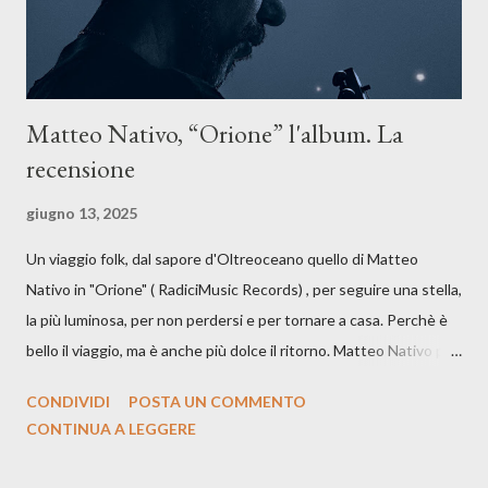
Matteo Nativo, “Orione” l'album. La
recensione
giugno 13, 2025
Un viaggio folk, dal sapore d'Oltreoceano quello di Matteo
Nativo in "Orione" ( RadiciMusic Records) , per seguire una stella,
la più luminosa, per non perdersi e per tornare a casa. Perchè è
bello il viaggio, ma è anche più dolce il ritorno. Matteo Nativo per
la prima si cimenta con un album di inediti e ci arriva ad un'età
CONDIVIDI
POSTA UN COMMENTO
indubbiamente matura e consapevole oltre che con ottimi
CONTINUA A LEGGERE
compagni di avventura: Francesco Moneti (violino), Bob
Mangione (armonica), Michele Mingrone (chitarra), Lele Fontana