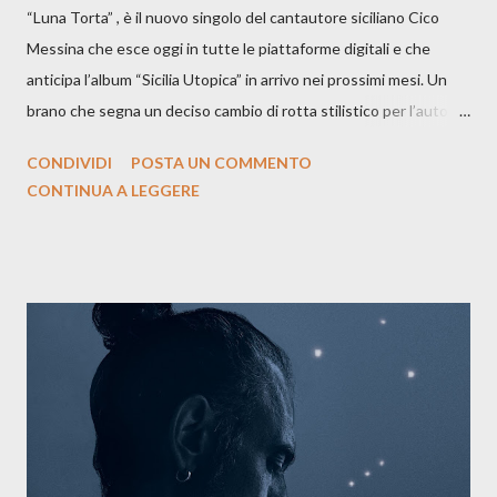
“Luna Torta” , è il nuovo singolo del cantautore siciliano Cico
Messina che esce oggi in tutte le piattaforme digitali e che
anticipa l’album “Sicilia Utopica” in arrivo nei prossimi mesi. Un
brano che segna un deciso cambio di rotta stilistico per l’autore
siciliano: un groove sospeso tra jazz, funk e canzone d’autore, un
CONDIVIDI
POSTA UN COMMENTO
testo ibrido tra italiano e siciliano, e un’urgenza espressiva che
CONTINUA A LEGGERE
riflette il peso del presente. ASCOLTA IL BRANO SU SPOTIFY
ASCOLTA IL BRANO SU TUTTE LE PIATTAFORME DIGITALI
Il testo di Luna Torta nasce in un momento di blocco creativo, in
un tempo segnato da guerre, disorientamento e tensioni globali.
La canzone racconta la difficoltà di creare, e perfino di esistere,
sotto il peso della realtà. Ma lo fa cercando una via d’uscita, una
forma di assoluzione, nel vivere e nel suonare, nel trovare respiro
anche quando l’aria sembra farsi più densa. Il brano è anche una
dichiarazione d’intenti: Cico Messina apre il suo nuovo percorso
artistico con una composizi...