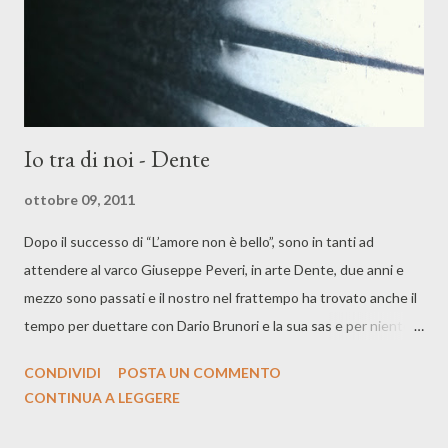
Io tra di noi - Dente
ottobre 09, 2011
Dopo il successo di “L’amore non è bello”, sono in tanti ad
attendere al varco Giuseppe Peveri, in arte Dente, due anni e
mezzo sono passati e il nostro nel frattempo ha trovato anche il
tempo per duettare con Dario Brunori e la sua sas e per niente
meno scrivere per Marco Mengoni. Se il Battisti di Anima Latina,
CONDIVIDI
POSTA UN COMMENTO
datato 1974, era la fonte primaria del vecchio album, qui in
CONTINUA A LEGGERE
questo “Io tra di noi”, Dente sceglie per così dire gli anni che
vanno dal 78 in poi come ispirazione, quando in Italia esplose la