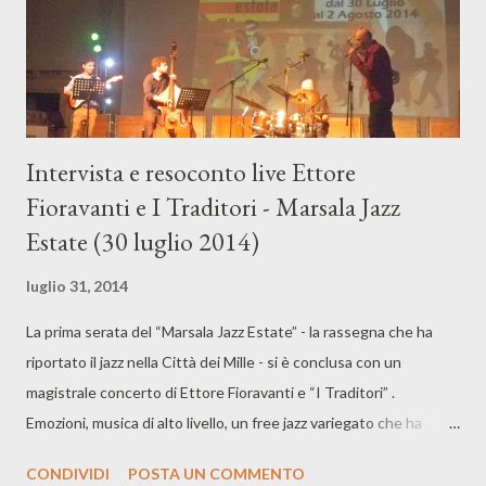
Intervista e resoconto live Ettore
Fioravanti e I Traditori - Marsala Jazz
Estate (30 luglio 2014)
luglio 31, 2014
La prima serata del “Marsala Jazz Estate” - la rassegna che ha
riportato il jazz nella Città dei Mille - si è conclusa con un
magistrale concerto di Ettore Fioravanti e “I Traditori” .
Emozioni, musica di alto livello, un free jazz variegato che ha
spaziato dal più sperimentale a quello intriso di incursioni
CONDIVIDI
POSTA UN COMMENTO
elettro-funk e l’esaltante inizio della Drepanum Dixie Band che