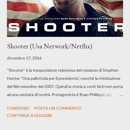
Shooter (Usa Network/Netflix)
dicembre 17, 2016
“Shooter” è la trasposizione televisiva del romanzo di Stephen
Hunter “Una pallottola per il presidente”, nonché la rivisitazione
del film omonimo del 2007. Quindi la storia a conti fatti non porta
alcuna ventata di novità. Protagonista è Ryan Phillippe, già
protagonista di “Cruel Intention” e “Secrets and Lies”, che qui è
CONDIVIDI
POSTA UN COMMENTO
Bob Lee Swagger, ex cecchino della marina statunitense che si
CONTINUA A LEGGERE
troverà incastrato in un omicidio che non è stato lui a
commettere. Ci troviamo nella medesima situazione di “The