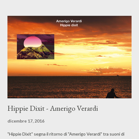
Night Of”, di cui abbiamo parlato pochi giorni fa, con la differenza
che “Shooter” non ha la stessa forza narrativa e pone in primo
piano il solito thriller poliziesco tipicamente americano, poco
originale e a tratti parecchio prevedibile. Bob ha deciso di dare
un taglio netto alla sua esistenza, cambiando completamente
vita, allontanandosi dal mondo militare e vivendo solo per la sua
famiglia, va a caccia, gioca con la figlia, sembra un uomo felice,
nonostante la sua men...
Hippie Dixit - Amerigo Verardi
dicembre 17, 2016
"Hippie Dixit" segna il ritorno di "Amerigo Verardi" tra suoni di