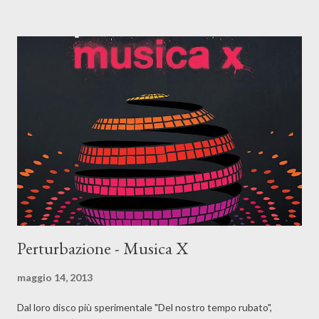
presenta il primo capitolo dei Campetty, intitolato "La raccolta
dei singoli", titolo che dice tutto delle intenzioni bellicose della
band, "è il nostro miglior album"... appunto.. Noi a dire il vero non
sappiamo se lo sia effettivamente, perchè ci piacevano e non
poco i lavori fatti dai fratelli Campetti come Edwood ed abbiamo
apprezzato a dismisura il passaggio all'italiano come Intercity,
quindi si innesta in noi una questione quasi...
Perturbazione - Musica X
maggio 14, 2013
Dal loro disco più sperimentale "Del nostro tempo rubato",