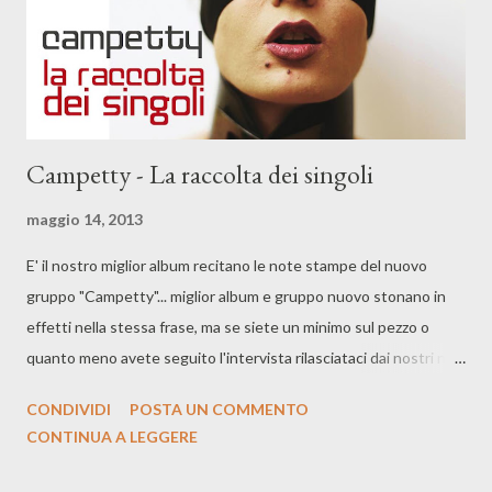
Campetty - La raccolta dei singoli
maggio 14, 2013
E' il nostro miglior album recitano le note stampe del nuovo
gruppo "Campetty"... miglior album e gruppo nuovo stonano in
effetti nella stessa frase, ma se siete un minimo sul pezzo o
quanto meno avete seguito l'intervista rilasciataci dai nostri nei
giorni scorsi non avrete di certo dubbi... del resto i Cccp non ci
CONDIVIDI
POSTA UN COMMENTO
sono più cantava Vasco Brondi, ma neanche i Csi a dirla tutta e
CONTINUA A LEGGERE
neanche i Pgr... e non ci sono più gli Edwood e gli Intercity e
allora? Vi siete confusi completamente? Alla fine, si gioca... e si