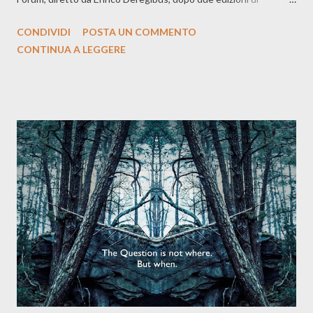
successo al Mei di Faenza si sposta ora nella capitale, nell'ambito
CONDIVIDI
POSTA UN COMMENTO
della manifestazione “MEIllennials”, in programma dal 21 al 23 al
CONTINUA A LEGGERE
Monk (in Via Giuseppe Mirri 35). Nella mattinata del 23, alle ore
10, si svolgerà una assemblea fra tutti gli aderenti al Forum per
dare il via ai lavori per la creazione appunto di una associazione di
giornalisti e critici musicali, esigenza maturata durante le due
edizioni di Faenza. Nell'assemblea se ne discuterà delineando le
linee guida per uno statuto. Per aderire basta inviare una
semplice mail a: enrico.deregibus@gmail.com e in copia a
mei@materialimusicali.it. Non sarà però l'unico momento della
tre giorni dedicato al giornalismo di settore. Venerdì 22 infat...