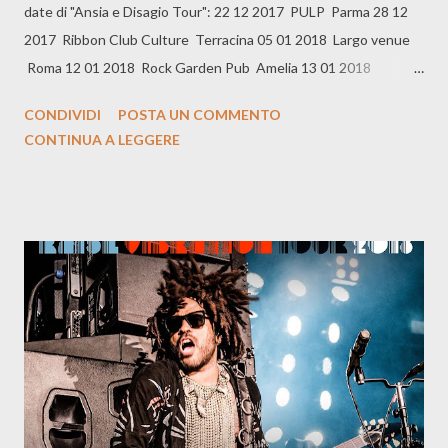
date di "Ansia e Disagio Tour": 22 12 2017 PULP Parma 28 12
2017 Ribbon Club Culture Terracina 05 01 2018 Largo venue
Roma 12 01 2018 Rock Garden Pub Amelia 13 01 2018
SOTTOSCALA9 Circolo Arci Latina 19 01 2018 Mentelocale
CONDIVIDI
POSTA UN COMMENTO
2.0 Palestrina 20 01 2018 Scumm Pescara 26 01 2018
CONTINUA A LEGGERE
Dissesto Musicale Tivoli Terme 27 01 2018 New Rockness
Genzano 02 02 2018 SMAV Caserta 03 02 2018 FAQ Live
Music Club Grosseto 08 02 2018 Studio Uno Viterbo 16 02
2018 Serraglio Milano 17 02 2018 Capanno Black Out Prato 23
02 2018 Arci La Freccia - Ex Mattatoio Aprilia 24 02 2018
MORGANA Music Club Benevento 09 03 2018 Laboratorio
Culturale I'M Padova 10 03 2018 Bradipop Club Rimini 01 04
2018 Karemaski Multi Art Lab Arezzo 06...