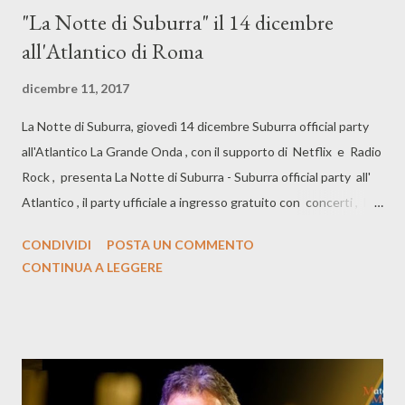
"La Notte di Suburra" il 14 dicembre
all'Atlantico di Roma
dicembre 11, 2017
La Notte di Suburra, giovedì 14 dicembre Suburra official party
all'Atlantico La Grande Onda , con il supporto di Netflix e Radio
Rock , presenta La Notte di Suburra - Suburra official party all'
Atlantico , il party ufficiale a ingresso gratuito con concerti , DJ
set e gli attori della serie , per festeggiare il successo della
CONDIVIDI
POSTA UN COMMENTO
prima stagione. Si parte alle ore 21.30 con il live di Daniele
CONTINUA A LEGGERE
Coccia Paifelman , già autore, cantante e fondatore de Il Muro
del Canto , con il suo primo progetto solista appena pubblicato
dal titolo "Il Cielo Di Sotto". Con lui la band in un live
coinvolgente, dove le sonorità folk rock si uniscono alla poesia
tradizionale. Sul palco con lui Eric Caldironi (chitarra), Alessandro
'Fisa' Marinelli (fisarmonica), Cristina Badaracco (voce), Leonardo