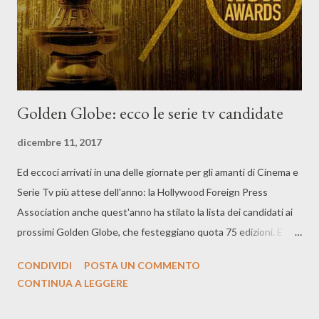
Golden Globe: ecco le serie tv candidate
dicembre 11, 2017
Ed eccoci arrivati in una delle giornate per gli amanti di Cinema e
Serie Tv più attese dell'anno: la Hollywood Foreign Press
Association anche quest'anno ha stilato la lista dei candidati ai
prossimi Golden Globe, che festeggiano quota 75 edizioni. E
come ogni anno ci sono delle novità: la HBO resta la più
CONDIVIDI
POSTA UN COMMENTO
nominata, con 11 candidature complessive, la Netflix segue con
CONTINUA A LEGGERE
10 e la FX con 8. “Big Little Lies” e “Feud” invece sono le serie
più nominate. Da sottolineare da subito il grande ritorno di