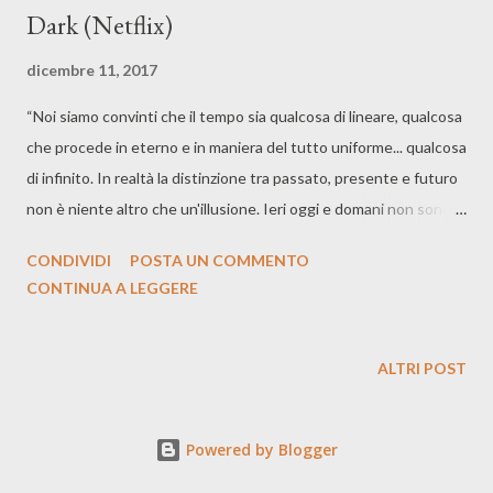
Dark (Netflix)
dicembre 11, 2017
“Noi siamo convinti che il tempo sia qualcosa di lineare, qualcosa
che procede in eterno e in maniera del tutto uniforme... qualcosa
di infinito. In realtà la distinzione tra passato, presente e futuro
non è niente altro che un'illusione. Ieri oggi e domani non sono
momenti che si susseguono... vanno uniti in un circolo senza
CONDIVIDI
POSTA UN COMMENTO
fine. Ogni cosa è collegata” “Dark” è la prima serie televisiva della
CONTINUA A LEGGERE
Netflix creata e prodotta in Germania, dopo le produzioni in
Francia, Spagna e Italia, il canale on demand si sta espandendo
sempre di più. Dietro le quinte Baran bo Odar e Jantje Friese che
ALTRI POST
confezionano questo drama a cavallo tra thriller e horror la cui
prima stagione è stata rilasciata su tutte le proprie piattaforme
Powered by Blogger
dalla Netflix in giro per il mondo il primo dicembre scorso. Una
cittadina di nome Winden, una caverna misteriosa, grandi