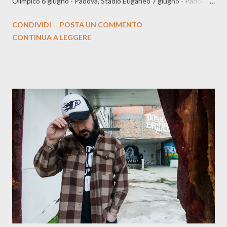
Olimpico 6 giugno - Padova, Stadio Euganeo 7 giugno - Padova,
Stadio Euganeo 11 giugno - Roma, Stadio Olimpico 12 giugno -
CONDIVIDI
POSTA UN COMMENTO
Roma, Stadio Olimpico 16 giugno - Bari, Stadio San Nicola 17
CONTINUA A LEGGERE
giugno - Bari, Stadio San Nicola 21 giugno - Messina, Stadio San
Filippo I biglietti si potranno acquistare sul sito di Vivaticket . La
vendita aprirà giovedì 14 dicembre alle ore 13. Gli iscritti al
fanclub ufficiale avranno diritto ad una prevendita esclusiva a
partire dalle ore 10 di mercoledì 13 dicembre.