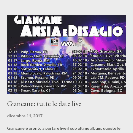
“Will&Grace” con diverse candidature importanti all'attivo. Per
quanto riguarda l'Italia, Jude Law è candidato come migliore
attore protagonista in una miniserie per “The Young Pope” di
Sorrentino. Sul fronte cinema “ Chiamami col tuo nome”,
“Dunkirk”, “Tre manifesti a Ebbing” e “The Post” sono tra i Film
più nominati. Iniziamo adesso dalla Tv: Miglior Drama: The
Crown (Netflix) Game of Thrones (Hbo) The Handmaid's Tale
(Hulu) Stranger Things (Netfl...
Giancane: tutte le date live
dicembre 11, 2017
Giancane è pronto a portare live il suo ultimo album, queste le