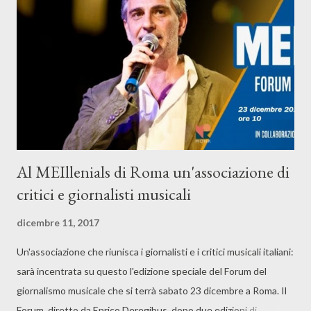
Angelucci (chitarra e cori), Matteo Ercolani (basso) e Tommaso
Guerrieri (batteria). Alle ore 22.30 live di Piotta , con l...
Al MEIllenials di Roma un'associazione di
critici e giornalisti musicali
dicembre 11, 2017
Un'associazione che riunisca i giornalisti e i critici musicali italiani:
sarà incentrata su questo l'edizione speciale del Forum del
giornalismo musicale che si terrà sabato 23 dicembre a Roma. Il
Forum, diretto da Enrico Deregibus, dopo due edizioni di