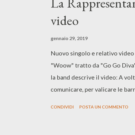
La Rappresentan
video
gennaio 29, 2019
Nuovo singolo e relativo video 
"Woow" tratto da "Go Go Diva",
la band descrive il video: A vol
comunicare, per valicare le barr
strutturati, meno razionali. Ed
CONDIVIDI
POSTA UN COMMENTO
da prima del linguaggio come fo
l’espressione del corpo è più dir