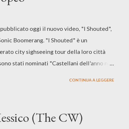
ubblicato oggi il nuovo video, "I Shouted",
Sonic Boomerang. "I Shouted" è un
rato city sighseeing tour della loro città
sono stati nominati "Castellani dell'anno nel
na al Lago di Garda nota per l'industria dei
CONTINUA A LEGGERE
oast negli Stati Uniti, conclusosi al
 suonato con Idles, Metz, Warmduscher,
 KVB, i Bee Bee Sea stanno per partire per il
essico (The CW)
toccherà Slovenia, Austria, Rep. Ceca,