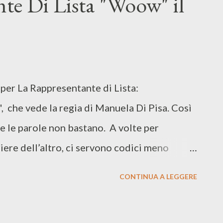
te Di Lista "Woow" il
per La Rappresentante di Lista:
 che vede la regia di Manuela Di Pisa. Così
te le parole non bastano. A volte per
iere dell’altro, ci servono codici meno
 ecco che, forse perch é lo possediamo gi à
CONTINUA A LEGGERE
sse dono ancestrale dai nostri antenati,
etta di tante parole. In un tempo in cui la