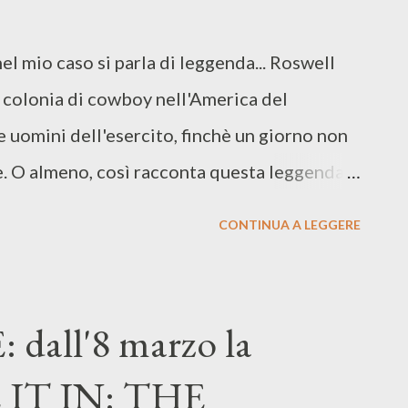
a e Francia. Il primo appuntamento sarà
 Festival di Lubiana. Febbraio 01 - Ljubljana,
nel mio caso si parla di leggenda... Roswell
 Kramladen 26 - Prague, Kasárna Karlín 27 -
colonia di cowboy nell'America del
erdam, Q-Factory Amsterdam 29 - Rotterdam,
 uomini dell'esercito, finchè un giorno non
e. O almeno, così racconta questa leggenda”
 scontate perplessità su questa nuova
CONTINUA A LEGGERE
gata The CW, siamo partiti enormemente
é il network ci ha da sempre abituati a
ricordi di serie cult come “Beverly Hills
all'8 marzo la
non si è smentita nelle trasposizioni
E IT IN: THE
 risultati a tratti disastrosi con serie