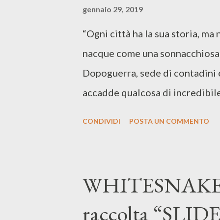
Germania, Olanda, Gran Bretagn
gennaio 29, 2019
proprio questo venerdì, al Ment
“Ogni città ha la sua storia, ma 
Ment Festival Aprile 25 - Wien,
nacque come una sonnacchiosa 
Berlin, Urban Spree 28 - Amst
Dopoguerra, sede di contadini e
Café De ...
accadde qualcosa di incredibil
Siamo partiti con delle ovvie e
CONDIVIDI
POSTA UN COMMENTO
rivisitazione di “Roswell” tar
prevenuti, in primo luogo perch
reboot che ci hanno frantumato 
WHITESNAKE: d
90210”, “Dynasty”, “Streghe”, e 
raccolta “SLID
fumettose targate DC Comics, con