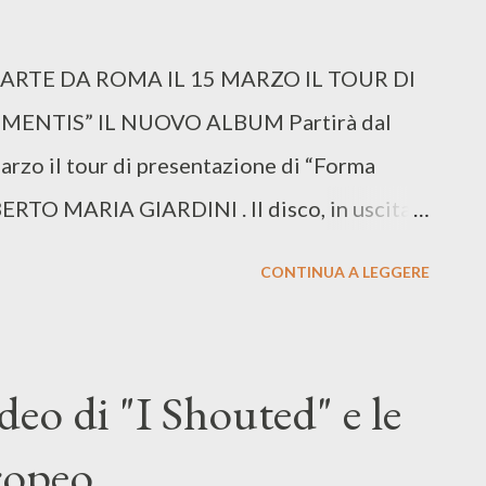
ARTE DA ROMA IL 15 MARZO IL TOUR DI
ENTIS” IL NUOVO ALBUM Partirà dal
rzo il tour di presentazione di “Forma
ERTO MARIA GIARDINI . Il disco, in uscita il
ianca Records e distribuito da Warner Music
CONTINUA A LEGGERE
ngolo e dal video “Pleiadi in un cielo
go Venue 16/03 – Pomigliano d’Arco (NA) –
ia – Latteria Molloy 23/03 – Firenze – Glue
ideo di "I Shouted" e le
ò 04/05 – Bologna – Covo 10/05 – Bassano
ropeo