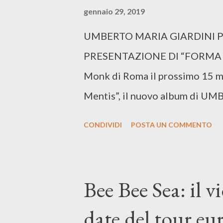
gennaio 29, 2019
UMBERTO MARIA GIARDINI P
PRESENTAZIONE DI “FORMA M
Monk di Roma il prossimo 15 ma
Mentis”, il nuovo album di UMB
prossimo 22 febbraio per Alab
CONDIVIDI
POSTA UN COMMENTO
Italia, è stato anticipato dal si
perfetto”. 15/03 – Roma – Lar
First Floor Club 21/03 – Bresc
Bee Bee Sea: il v
12/04 – Milano – Circolo Ohib
date del tour eu
del Grappa (VI) – Vinile