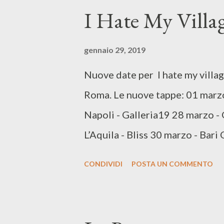
Giuria Demscopica anch'essa con
I Hate My Villag
invece, gli artisti in gara verra
di voto della prima puntata. Al
gennaio 29, 2019
annunciata una classifica provvi
Nuove date per I hate my villag
serate. Il venerdì poi arriverà 
Roma. Le nuove tappe: 01 marz
tutti i 24 Big in gara con nuovo
Napoli - Galleria19 28 marzo -
L’Aquila - Bliss 30 marzo - Bari
Booking: DNA concerti
CONDIVIDI
POSTA UN COMMENTO