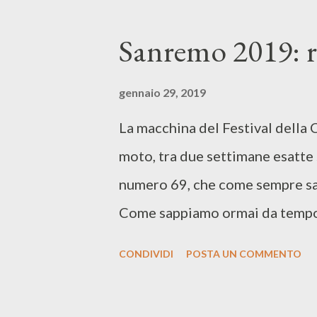
Un album che ha venduto più di 
rock come “Love Ain’t No Strange
Sanremo 2019: r
emblematico compie 35 anni qu
con diverse versioni, incluso u
gennaio 29, 2019
ULTIMATE SPECIAL EDITION" sar
La macchina del Festival della 
6CD/DVD include versioni nuov
moto, tra due settimane esatte s
missaggi U.K e U.S degli album
numero 69, che come sempre sa
anniversario del 2019, in più reg
Come sappiamo ormai da tempo q
Nuove Proposte, ma ci sarà un'un
CONDIVIDI
POSTA UN COMMENTO
ascoleteremo tutti in un'unica 
classifiche: il Televoto che inci