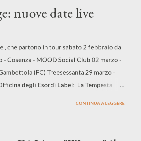
 il 30%. La seconda e la terza serata
e: nuove date live
nno divisi in due gruppi con la stessa modalità
 termine della terza puntata però verrà
sioria che racchiude i voti delle prime tre
e , che partono in tour sabato 2 febbraio da
la serata dei duetti, si esibiranno nuovamente
o - Cosenza - MOOD Social Club 02 marzo -
 arrangiamento del pezzo ed ospite al ...
 Gambettola (FC) Treesessanta 29 marzo -
 Officina degli Esordi Label: La Tempesta
CONTINUA A LEGGERE