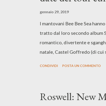
gennaio 29, 2019
I mantovani Bee Bee Sea hanno p
tratto dal loro secondo album 
romantico, divertente e sganghe
natale, Castel Goffredo (di cui 
2018 :D), rinomata località vici
CONDIVIDI
POSTA UN COMMENTO
collant. Dopo il tour coast-to-c
Pickathon Festival e dopo aver
Jacuzzi Boys, The Parrots e The
Roswell: New M
loro secondo tour europeo, che 