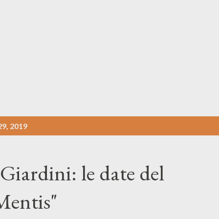
Passa ai contenuti principali
29, 2019
iardini: le date del
Mentis"