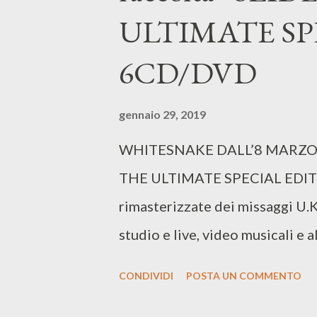
come “Arrow”, “The Flash”, “Su
ULTIMATE SP
ultimi 10 anni il canale statuni
6CD/DVD
in un caso: “Jane the Virgin”, p
di serie tv mediocri, con una reci
gennaio 29, 2019
WHITESNAKE DALL’8 MARZO L
THE ULTIMATE SPECIAL EDITION
rimasterizzate dei missaggi U.K 
studio e live, video musicali e 
disponibili su etichetta Rhin
CONDIVIDI
POSTA UN COMMENTO
misero a segno il loro primo albu