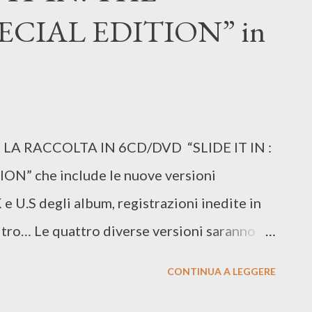
pergirl” e “Legends of Tomorrow”. Negli
ECIAL EDITION” in
tense ci ha dato dimostrazione di qualità solo
er il resto la The CW è sempre stata sinonimo
...
A RACCOLTA IN 6CD/DVD “SLIDE IT IN :
” che include le nuove versioni
e U.S degli album, registrazioni inedite in
altro… Le quattro diverse versioni saranno
o/Parlophone LOS ANGELES- Gli Whitesnake
CONTINUA A LEGGERE
m, certificato platino, nel 1984: Slide It In .