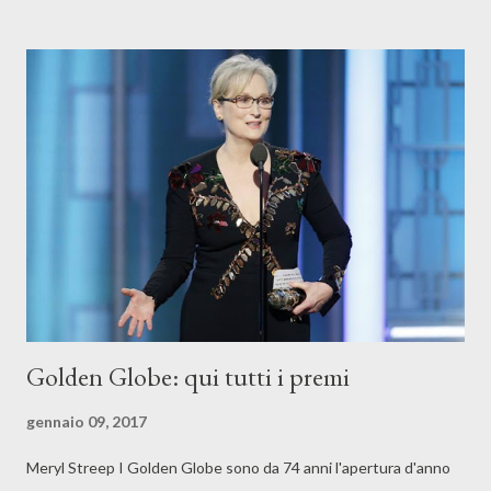
TREE TOUR 2017 tutte le date: 12/05 Vancouver – BC Place
Stadium 14/05 Seattle – CenturyLink Field 17/05 San Francisco
– Levi’s Stadium 20/05 Los Angeles – Rose Bowl 24/05 Houston
– NGR Stadium 26/05 Dallas – AT&T Stadium 3/06 Chicago -
Soldier Field 7/06 Pittsburgh – Heinz Field 11/06 Miami – Hard
Rock Stadium 14/06 Tampa – Raymond James Stadium 18/06
Philadelphia – Lincoln Financial Field 20/06 Washington – FedEx
Field ...
Golden Globe: qui tutti i premi
gennaio 09, 2017
Meryl Streep I Golden Globe sono da 74 anni l'apertura d'anno