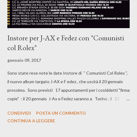
Instore per J-AX e Fedez con "Comunisti
col Rolex"
gennaio 09, 2017
Sono state rese note le date Instore di “ Comunisti Col Rolex ”,
il nuovo album targato J-AX e F edez , che uscirà il 20 gennaio
prossimo. Sono previsti 17 appuntamenti per i cosiddetti "firma
copie" : il 20 gennaio J-Ax e Fedez saranno a Torino , il 21 a
Orio al Serio , il 22 a Milano , il 23 a Cagliari , il 24 a Roma ,
CONDIVIDI
POSTA UN COMMENTO
il 25 a Nola ( Napoli ), il 26 a Palermo , il 27 a Belpasso
CONTINUA A LEGGERE
(Catania), il 28 a Lonato del Garda ( Brescia ), il 29 a Torri di
Quartesolo ( Vicenza ), il 30 a Paderno Dugnano ( Milano ) e il