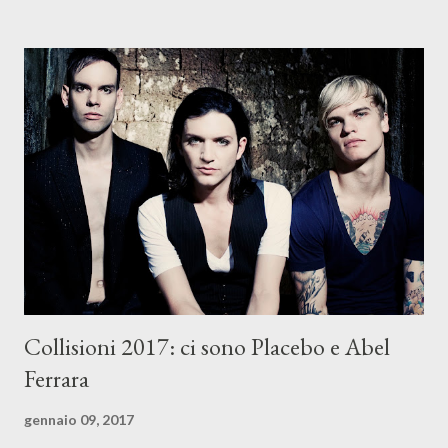
31 a Varese . A febbraio , invece, i rapper terranno 5
instore: il 2 a Campi Bisenzio ( Firenze ), il 3 a Perugia , il 4
Savignano sul Rubicone ( Forlì-Cese...
Collisioni 2017: ci sono Placebo e Abel
Ferrara
gennaio 09, 2017