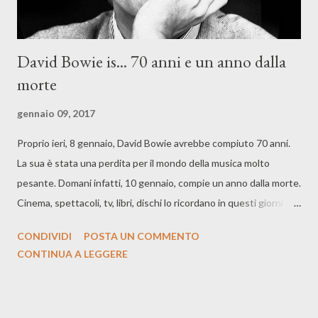
David Bowie is... 70 anni e un anno dalla
morte
gennaio 09, 2017
Proprio ieri, 8 gennaio, David Bowie avrebbe compiuto 70 anni.
La sua è stata una perdita per il mondo della musica molto
pesante. Domani infatti, 10 gennaio, compie un anno dalla morte.
Cinema, spettacoli, tv, libri, dischi lo ricordano in questi giorni e in
tutto il mondo. Mentre va in scena il musical "Lazarus", dal titolo
CONDIVIDI
POSTA UN COMMENTO
del suo ultimo lavoro, Sky Arte ha ricordato ieri il Duca Bianco
CONTINUA A LEGGERE
con il documentario di Sonia Anderson " Bowie - The Man who
changed the world" in prima visione tv. Domani invece, VH1,
canale 67 del digitale terrestre, dalle 19 e fino alle 21