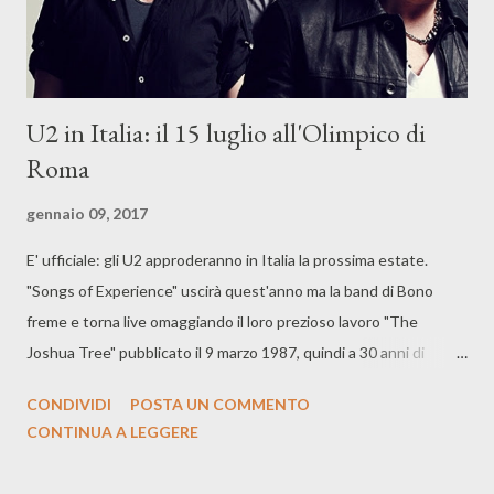
U2 in Italia: il 15 luglio all'Olimpico di
Roma
gennaio 09, 2017
E' ufficiale: gli U2 approderanno in Italia la prossima estate.
"Songs of Experience" uscirà quest'anno ma la band di Bono
freme e torna live omaggiando il loro prezioso lavoro "The
Joshua Tree" pubblicato il 9 marzo 1987, quindi a 30 anni di
distanza. Il nuovo tour inizierà il 12 maggio a Vancouver e si
CONDIVIDI
POSTA UN COMMENTO
concluderà il 1° agosto a Bruxelles. In Italia gli U2 suoneranno il
CONTINUA A LEGGERE
15 luglio allo Stadio Olimpico di Roma e il concerto, come tutte le
date europee, sarà aperto da Noel Gallagher. U2 THE JOSHUA