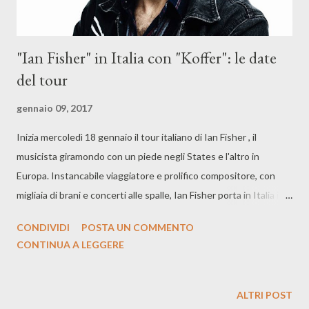
"Ian Fisher" in Italia con "Koffer": le date
del tour
gennaio 09, 2017
Inizia mercoledì 18 gennaio il tour italiano di Ian Fisher , il
musicista giramondo con un piede negli States e l'altro in
Europa. Instancabile viaggiatore e prolifico compositore, con
migliaia di brani e concerti alle spalle, Ian Fisher porta in Italia il
suo nuovo album “Koffer”, uscito lo scorso novembre con
CONDIVIDI
POSTA UN COMMENTO
Rocketta Records. È un country folk ribelle il suo, che esce dagli
CONTINUA A LEGGERE
stilemi della musica tradizionale americana per proiettarsi su
sonorità indie-rock dal respiro mitteleuropeo. Koffer di Ian
Fisher è una raccolta di ricordi nostalgici e riflessioni pungenti
ALTRI POST