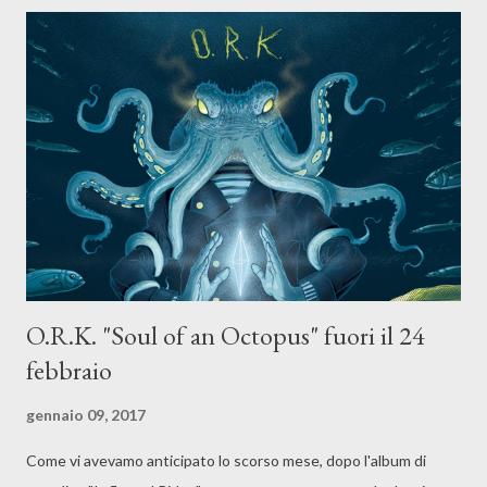
programmerà i video di Bowie, il documentario "David Bowie -
The Last Five Years", prodotto dalla BBC e diretto da Francis
Whately, che si addentra negli ultimi anni di vita dell'artista; a
seguire "L'uomo che cadde sulla terra" di Nicolas Roeg con
Bowie nei panni dell'alieno umanoide Thomas Jerome Newton e
"Jazzin For Blue Jean", il mini-film di Julian ...
O.R.K. "Soul of an Octopus" fuori il 24
febbraio
gennaio 09, 2017
Come vi avevamo anticipato lo scorso mese, dopo l'album di