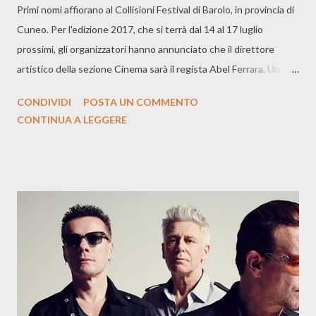
Primi nomi affiorano al Collisioni Festival di Barolo, in provincia di
Cuneo. Per l'edizione 2017, che si terrà dal 14 al 17 luglio
prossimi, gli organizzatori hanno annunciato che il direttore
artistico della sezione Cinema sarà il regista Abel Ferrara. Un
contenitore, quello del "Collisioni" che vedrà la musica
CONDIVIDI
POSTA UN COMMENTO
internazionale incontrare la letteratura, l'enogastronomia, i
CONTINUA A LEGGERE
prodotti agricoli made in Italy ed il cinema, come abbiamo detto.
Sul fronte musicale si sta lavorando per delineare la line up dei
concerti. E qui arriva la conferma che sul palco saliranno i
Placebo che tornano in Italia dopo la data sold out al
Mediolanum Forum di Milano per celebrare i 20 anni di carriera
della band di Brian Molko. Domenica 16 luglio la band suonerà
live al Festival delle Langhe piemontesi che ha raccolto negli anni
centinaia di visitatori.