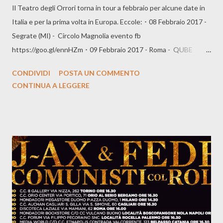
Il Teatro degli Orrori torna in tour a febbraio per alcune date in
Italia e per la prima volta in Europa. Eccole: ･ 08 Febbraio 2017 -
Segrate (MI) - Circolo Magnolia evento fb
https://goo.gl/ennHZm ･ 09 Febbraio 2017 - Roma - QUBE
ROME evento fb https://goo.gl/M5Edic ･ 10 Febbraio 2017 -
CONDIVIDI
POSTA UN COMMENTO
Pescara - Tipografia evento fb https://goo.gl/EuKGPx ･ 11
CONTINUA A LEGGERE
Febbraio 2017 - Conversano (BA) - Casa delle Arti evento fb
https://goo.gl/X4g3PF ･ 12 Febbraio 2017 - Napoli - Casa della
Musica "Federico I" - c/o Teatro Palapartenope evento fb
https://goo.gl/tWmRXP ･ 14 Febbraio 2017 - Paris (France) - La
Bellevilloise evento fb https://goo.gl/qigxJu ･ 15 Febbraio 2017
- Charleroi (Belgium) - Rockerill evento fb
https://goo.gl/T0r2GE ･ 16 Febbraio 2017 - London (UK) -
Hoxton Square Bar & Kitchen evento fb https://goo.gl/4l3wK1
･ 18 Febbraio 2017 - Berlin (Germany) - cassiopeia Berlin...