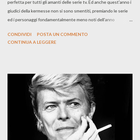
perfetta per tutti gli amanti delle serie tv. Ed anche quest'anno i
giudici della kermesse non si sono smentiti, premiando le serie
ed i personaggi fondamentalmente meno noti dell'anno
telefilmico appena passato. Il successo quest'anno è stato per
CONDIVIDI
POSTA UN COMMENTO
la FX grazie ad "Atlanta" e alla Netflix, grazie al bellissimo "The
CONTINUA A LEGGERE
Crown". La FX è vincente sulla maggior parte dei settori grazie
anche a American Crime Story. Vittoria che stupisce quella di
"The Night Manager" che si porta a casa ben tre statuette. La
HBO sconfitta su tutti i fronti e restano sorprendentemente a
secco le super favorite "Game of Thrones", "Westworld" e
soprattutto "Stranger Things", che a conti fatti e senza alcun
dubbio è stata da tutti definita la serie dell'anno appena
passato... per tutti tranne che per i giudici del Golden Globe, a
quanto pare. Per quel che rigua...