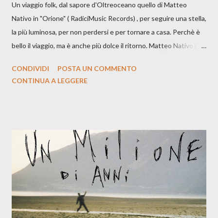
Un viaggio folk, dal sapore d'Oltreoceano quello di Matteo
Nativo in "Orione" ( RadiciMusic Records) , per seguire una stella,
la più luminosa, per non perdersi e per tornare a casa. Perchè è
bello il viaggio, ma è anche più dolce il ritorno. Matteo Nativo per
la prima si cimenta con un album di inediti e ci arriva ad un'età
CONDIVIDI
POSTA UN COMMENTO
indubbiamente matura e consapevole oltre che con ottimi
CONTINUA A LEGGERE
compagni di avventura: Francesco Moneti (violino), Bob
Mangione (armonica), Michele Mingrone (chitarra), Lele Fontana
(piano e hammond), Elisa Barducci e Claudia Moretti (cori) e con
l'apporto e la voce della cantautrice Silvia Conti. Perdersi.
Dicevamo. Ed è da qui che il nostro inizia questo concept
musicale, con " Che ora è" , raccontando la separazione dalla
moglie, del senso di sconfitta e del caldo afoso che opprime,
giusta condizione di sopraffazione: "Non so che ora è, che giorno
è, di questa estate che...". E' raro fare uscire come singolo una
cover, ma...