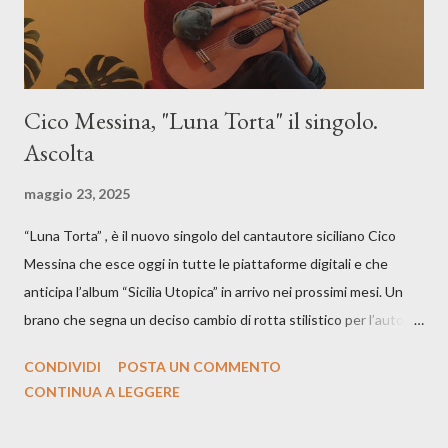
Cico Messina, "Luna Torta" il singolo.
Ascolta
maggio 23, 2025
“Luna Torta” , è il nuovo singolo del cantautore siciliano Cico
Messina che esce oggi in tutte le piattaforme digitali e che
anticipa l’album “Sicilia Utopica” in arrivo nei prossimi mesi. Un
brano che segna un deciso cambio di rotta stilistico per l’autore
siciliano: un groove sospeso tra jazz, funk e canzone d’autore, un
CONDIVIDI
POSTA UN COMMENTO
testo ibrido tra italiano e siciliano, e un’urgenza espressiva che
CONTINUA A LEGGERE
riflette il peso del presente. ASCOLTA IL BRANO SU SPOTIFY
ASCOLTA IL BRANO SU TUTTE LE PIATTAFORME DIGITALI