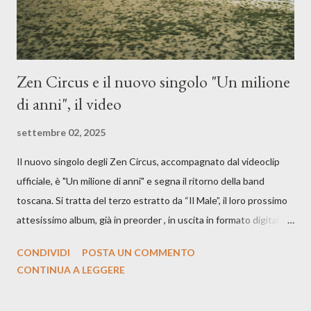
Zen Circus e il nuovo singolo "Un milione
di anni", il video
settembre 02, 2025
Il nuovo singolo degli Zen Circus, accompagnato dal videoclip
ufficiale, è "Un milione di anni" e segna il ritorno della band
toscana. Si tratta del terzo estratto da “Il Male”, il loro prossimo
attesissimo album, già in preorder , in uscita in formato digitale il
25 settembre e formato fisico il 26 settembre, per Carosello
CONDIVIDI
POSTA UN COMMENTO
Records. GUARDA IL VIDEO: CREDITI Produced by A71
CONTINUA A LEGGERE
Studios Directed by Asia J. Lanni x Mòndeis Co-Director:
Francesca Bani DOP: Sergio Bagnoli Camera Op: Francesco