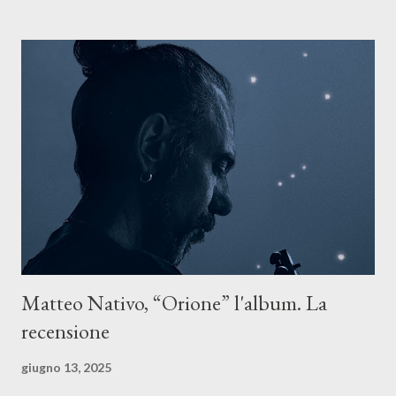
Il testo di Luna Torta nasce in un momento di blocco creativo, in
un tempo segnato da guerre, disorientamento e tensioni globali.
La canzone racconta la difficoltà di creare, e perfino di esistere,
sotto il peso della realtà. Ma lo fa cercando una via d’uscita, una
forma di assoluzione, nel vivere e nel suonare, nel trovare respiro
anche quando l’aria sembra farsi più densa. Il brano è anche una
dichiarazione d’intenti: Cico Messina apre il suo nuovo percorso
artistico con una composizi...
Matteo Nativo, “Orione” l'album. La
recensione
giugno 13, 2025