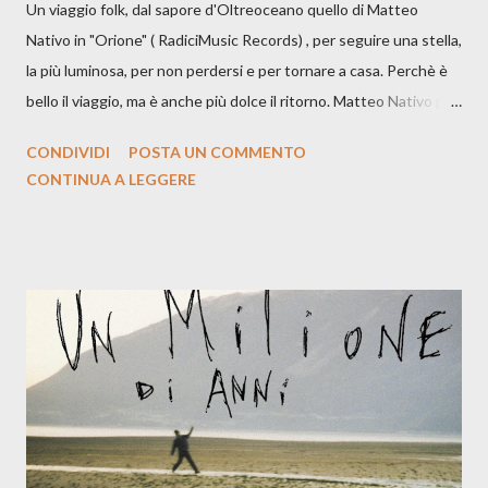
Un viaggio folk, dal sapore d'Oltreoceano quello di Matteo
Nativo in "Orione" ( RadiciMusic Records) , per seguire una stella,
la più luminosa, per non perdersi e per tornare a casa. Perchè è
bello il viaggio, ma è anche più dolce il ritorno. Matteo Nativo per
la prima si cimenta con un album di inediti e ci arriva ad un'età
CONDIVIDI
POSTA UN COMMENTO
indubbiamente matura e consapevole oltre che con ottimi
CONTINUA A LEGGERE
compagni di avventura: Francesco Moneti (violino), Bob
Mangione (armonica), Michele Mingrone (chitarra), Lele Fontana
(piano e hammond), Elisa Barducci e Claudia Moretti (cori) e con
l'apporto e la voce della cantautrice Silvia Conti. Perdersi.
Dicevamo. Ed è da qui che il nostro inizia questo concept
musicale, con " Che ora è" , raccontando la separazione dalla
moglie, del senso di sconfitta e del caldo afoso che opprime,
giusta condizione di sopraffazione: "Non so che ora è, che giorno
è, di questa estate che...". E' raro fare uscire come singolo una
cover, ma...