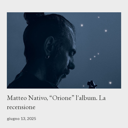
Il testo di Luna Torta nasce in un momento di blocco creativo, in
un tempo segnato da guerre, disorientamento e tensioni globali.
La canzone racconta la difficoltà di creare, e perfino di esistere,
sotto il peso della realtà. Ma lo fa cercando una via d’uscita, una
forma di assoluzione, nel vivere e nel suonare, nel trovare respiro
anche quando l’aria sembra farsi più densa. Il brano è anche una
dichiarazione d’intenti: Cico Messina apre il suo nuovo percorso
artistico con una composizi...
Matteo Nativo, “Orione” l'album. La
recensione
giugno 13, 2025