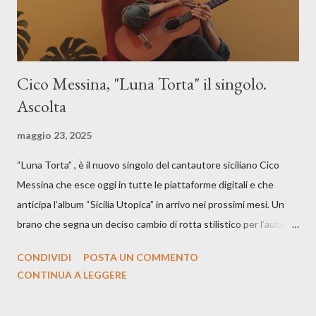
Cico Messina, "Luna Torta" il singolo.
Ascolta
maggio 23, 2025
“Luna Torta” , è il nuovo singolo del cantautore siciliano Cico
Messina che esce oggi in tutte le piattaforme digitali e che
anticipa l’album “Sicilia Utopica” in arrivo nei prossimi mesi. Un
brano che segna un deciso cambio di rotta stilistico per l’autore
siciliano: un groove sospeso tra jazz, funk e canzone d’autore, un
CONDIVIDI
POSTA UN COMMENTO
testo ibrido tra italiano e siciliano, e un’urgenza espressiva che
CONTINUA A LEGGERE
riflette il peso del presente. ASCOLTA IL BRANO SU SPOTIFY
ASCOLTA IL BRANO SU TUTTE LE PIATTAFORME DIGITALI