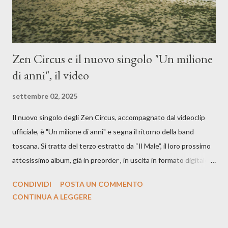
Zen Circus e il nuovo singolo "Un milione
di anni", il video
settembre 02, 2025
Il nuovo singolo degli Zen Circus, accompagnato dal videoclip
ufficiale, è "Un milione di anni" e segna il ritorno della band
toscana. Si tratta del terzo estratto da “Il Male”, il loro prossimo
attesissimo album, già in preorder , in uscita in formato digitale il
25 settembre e formato fisico il 26 settembre, per Carosello
CONDIVIDI
POSTA UN COMMENTO
Records. GUARDA IL VIDEO: CREDITI Produced by A71
CONTINUA A LEGGERE
Studios Directed by Asia J. Lanni x Mòndeis Co-Director:
Francesca Bani DOP: Sergio Bagnoli Camera Op: Francesco