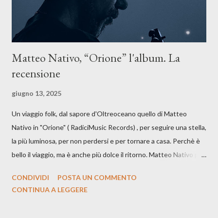
Matteo Nativo, “Orione” l'album. La
recensione
giugno 13, 2025
Un viaggio folk, dal sapore d'Oltreoceano quello di Matteo
Nativo in "Orione" ( RadiciMusic Records) , per seguire una stella,
la più luminosa, per non perdersi e per tornare a casa. Perchè è
bello il viaggio, ma è anche più dolce il ritorno. Matteo Nativo per
la prima si cimenta con un album di inediti e ci arriva ad un'età
CONDIVIDI
POSTA UN COMMENTO
indubbiamente matura e consapevole oltre che con ottimi
CONTINUA A LEGGERE
compagni di avventura: Francesco Moneti (violino), Bob
Mangione (armonica), Michele Mingrone (chitarra), Lele Fontana