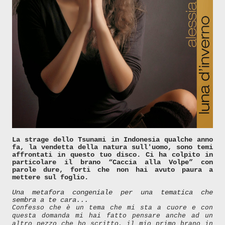
La strage dello Tsunami in Indonesia qualche anno
fa, la vendetta della natura sull'uomo, sono temi
affrontati in questo tuo disco. Ci ha colpito in
particolare il brano “Caccia alla Volpe” con
parole dure, forti che non hai avuto paura a
mettere sul foglio.
Una metafora congeniale per una tematica che
sembra a te cara...
Confesso che è un tema che mi sta a cuore e con
questa domanda mi hai fatto pensare anche ad un
altro pezzo che ho scritto, il mio primo brano in