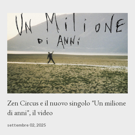
(piano e hammond), Elisa Barducci e Claudia Moretti (cori) e con
l'apporto e la voce della cantautrice Silvia Conti. Perdersi.
Dicevamo. Ed è da qui che il nostro inizia questo concept
musicale, con " Che ora è" , raccontando la separazione dalla
moglie, del senso di sconfitta e del caldo afoso che opprime,
giusta condizione di sopraffazione: "Non so che ora è, che giorno
è, di questa estate che...". E' raro fare uscire come singolo una
cover, ma...
Zen Circus e il nuovo singolo "Un milione
di anni", il video
settembre 02, 2025