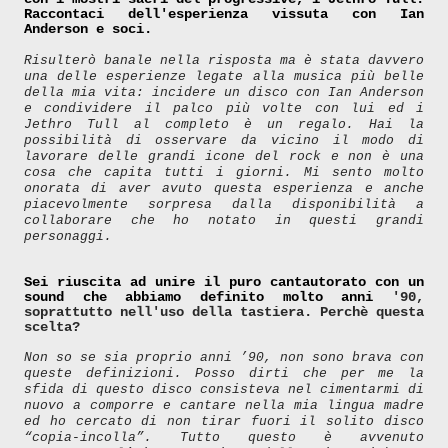
Raccontaci dell'esperienza vissuta con Ian
Anderson e soci.
Risulterò banale nella risposta ma è stata davvero
una delle esperienze legate alla musica più belle
della mia vita: incidere un disco con Ian Anderson
e condividere il palco più volte con lui ed i
Jethro Tull al completo è un regalo. Hai la
possibilità di osservare da vicino il modo di
lavorare delle grandi icone del rock e non è una
cosa che capita tutti i giorni. Mi sento molto
onorata di aver avuto questa esperienza e anche
piacevolmente sorpresa dalla disponibilità a
collaborare che ho notato in questi grandi
personaggi.
Sei riuscita ad unire il puro cantautorato con un
sound che abbiamo definito molto anni
'90,
soprattutto nell'uso della tastiera. Perchè questa
scelta?
Non so se sia proprio anni ’90, non sono brava con
queste definizioni. Posso dirti che per me la
sfida di questo disco consisteva nel cimentarmi di
nuovo a comporre e cantare nella mia lingua madre
ed ho cercato di non tirar fuori il solito disco
“copia-incolla”. Tutto questo è avvenuto