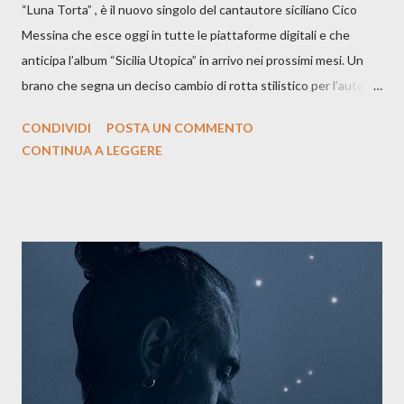
“Luna Torta” , è il nuovo singolo del cantautore siciliano Cico
Messina che esce oggi in tutte le piattaforme digitali e che
anticipa l’album “Sicilia Utopica” in arrivo nei prossimi mesi. Un
brano che segna un deciso cambio di rotta stilistico per l’autore
siciliano: un groove sospeso tra jazz, funk e canzone d’autore, un
CONDIVIDI
POSTA UN COMMENTO
testo ibrido tra italiano e siciliano, e un’urgenza espressiva che
CONTINUA A LEGGERE
riflette il peso del presente. ASCOLTA IL BRANO SU SPOTIFY
ASCOLTA IL BRANO SU TUTTE LE PIATTAFORME DIGITALI
Il testo di Luna Torta nasce in un momento di blocco creativo, in
un tempo segnato da guerre, disorientamento e tensioni globali.
La canzone racconta la difficoltà di creare, e perfino di esistere,
sotto il peso della realtà. Ma lo fa cercando una via d’uscita, una
forma di assoluzione, nel vivere e nel suonare, nel trovare respiro
anche quando l’aria sembra farsi più densa. Il brano è anche una
dichiarazione d’intenti: Cico Messina apre il suo nuovo percorso
artistico con una composizi...