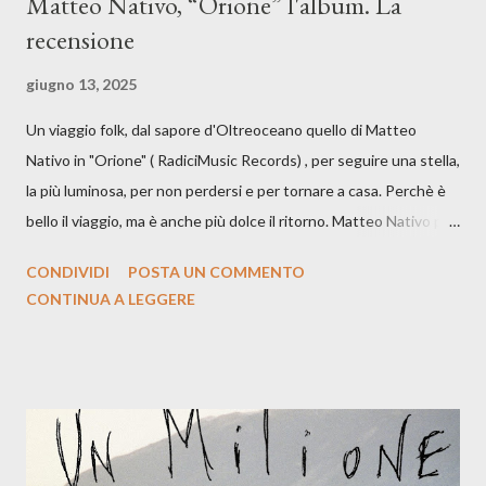
Matteo Nativo, “Orione” l'album. La
recensione
giugno 13, 2025
Un viaggio folk, dal sapore d'Oltreoceano quello di Matteo
Nativo in "Orione" ( RadiciMusic Records) , per seguire una stella,
la più luminosa, per non perdersi e per tornare a casa. Perchè è
bello il viaggio, ma è anche più dolce il ritorno. Matteo Nativo per
la prima si cimenta con un album di inediti e ci arriva ad un'età
CONDIVIDI
POSTA UN COMMENTO
indubbiamente matura e consapevole oltre che con ottimi
CONTINUA A LEGGERE
compagni di avventura: Francesco Moneti (violino), Bob
Mangione (armonica), Michele Mingrone (chitarra), Lele Fontana
(piano e hammond), Elisa Barducci e Claudia Moretti (cori) e con
l'apporto e la voce della cantautrice Silvia Conti. Perdersi.
Dicevamo. Ed è da qui che il nostro inizia questo concept
musicale, con " Che ora è" , raccontando la separazione dalla