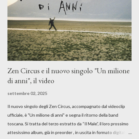
moglie, del senso di sconfitta e del caldo afoso che opprime,
giusta condizione di sopraffazione: "Non so che ora è, che giorno
è, di questa estate che...". E' raro fare uscire come singolo una
cover, ma...
Zen Circus e il nuovo singolo "Un milione
di anni", il video
settembre 02, 2025
Il nuovo singolo degli Zen Circus, accompagnato dal videoclip
ufficiale, è "Un milione di anni" e segna il ritorno della band
toscana. Si tratta del terzo estratto da “Il Male”, il loro prossimo
attesissimo album, già in preorder , in uscita in formato digitale il