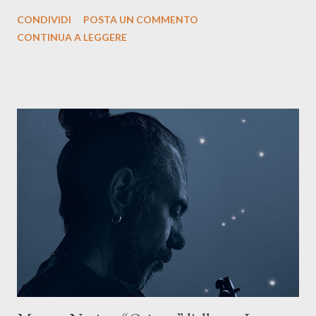
siciliano: un groove sospeso tra jazz, funk e canzone d’autore, un
CONDIVIDI
POSTA UN COMMENTO
testo ibrido tra italiano e siciliano, e un’urgenza espressiva che
CONTINUA A LEGGERE
riflette il peso del presente. ASCOLTA IL BRANO SU SPOTIFY
ASCOLTA IL BRANO SU TUTTE LE PIATTAFORME DIGITALI
Il testo di Luna Torta nasce in un momento di blocco creativo, in
un tempo segnato da guerre, disorientamento e tensioni globali.
La canzone racconta la difficoltà di creare, e perfino di esistere,
sotto il peso della realtà. Ma lo fa cercando una via d’uscita, una
forma di assoluzione, nel vivere e nel suonare, nel trovare respiro
anche quando l’aria sembra farsi più densa. Il brano è anche una
dichiarazione d’intenti: Cico Messina apre il suo nuovo percorso
artistico con una composizi...