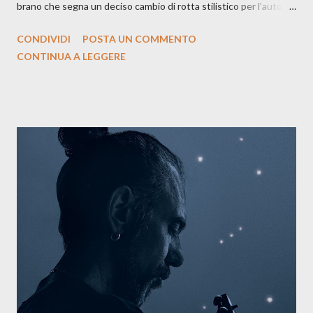
brano che segna un deciso cambio di rotta stilistico per l’autore
siciliano: un groove sospeso tra jazz, funk e canzone d’autore, un
CONDIVIDI
POSTA UN COMMENTO
testo ibrido tra italiano e siciliano, e un’urgenza espressiva che
CONTINUA A LEGGERE
riflette il peso del presente. ASCOLTA IL BRANO SU SPOTIFY
ASCOLTA IL BRANO SU TUTTE LE PIATTAFORME DIGITALI
Il testo di Luna Torta nasce in un momento di blocco creativo, in
un tempo segnato da guerre, disorientamento e tensioni globali.
La canzone racconta la difficoltà di creare, e perfino di esistere,
sotto il peso della realtà. Ma lo fa cercando una via d’uscita, una
forma di assoluzione, nel vivere e nel suonare, nel trovare respiro
anche quando l’aria sembra farsi più densa. Il brano è anche una
dichiarazione d’intenti: Cico Messina apre il suo nuovo percorso
artistico con una composizi...