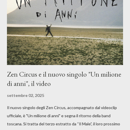
musicale, con " Che ora è" , raccontando la separazione dalla
moglie, del senso di sconfitta e del caldo afoso che opprime,
giusta condizione di sopraffazione: "Non so che ora è, che giorno
è, di questa estate che...". E' raro fare uscire come singolo una
cover, ma...
Zen Circus e il nuovo singolo "Un milione
di anni", il video
settembre 02, 2025
Il nuovo singolo degli Zen Circus, accompagnato dal videoclip
ufficiale, è "Un milione di anni" e segna il ritorno della band
toscana. Si tratta del terzo estratto da “Il Male”, il loro prossimo