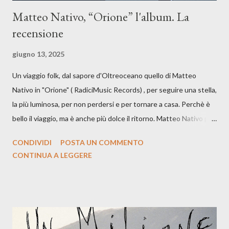
Matteo Nativo, “Orione” l'album. La
recensione
giugno 13, 2025
Un viaggio folk, dal sapore d'Oltreoceano quello di Matteo
Nativo in "Orione" ( RadiciMusic Records) , per seguire una stella,
la più luminosa, per non perdersi e per tornare a casa. Perchè è
bello il viaggio, ma è anche più dolce il ritorno. Matteo Nativo per
la prima si cimenta con un album di inediti e ci arriva ad un'età
CONDIVIDI
POSTA UN COMMENTO
indubbiamente matura e consapevole oltre che con ottimi
CONTINUA A LEGGERE
compagni di avventura: Francesco Moneti (violino), Bob
Mangione (armonica), Michele Mingrone (chitarra), Lele Fontana
(piano e hammond), Elisa Barducci e Claudia Moretti (cori) e con
l'apporto e la voce della cantautrice Silvia Conti. Perdersi.
Dicevamo. Ed è da qui che il nostro inizia questo concept