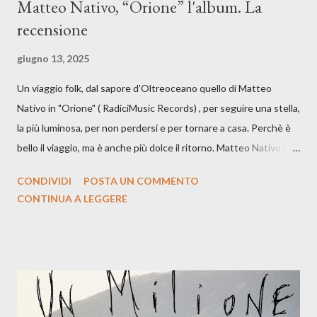
Matteo Nativo, “Orione” l'album. La
recensione
giugno 13, 2025
Un viaggio folk, dal sapore d'Oltreoceano quello di Matteo
Nativo in "Orione" ( RadiciMusic Records) , per seguire una stella,
la più luminosa, per non perdersi e per tornare a casa. Perchè è
bello il viaggio, ma è anche più dolce il ritorno. Matteo Nativo per
la prima si cimenta con un album di inediti e ci arriva ad un'età
CONDIVIDI
POSTA UN COMMENTO
indubbiamente matura e consapevole oltre che con ottimi
CONTINUA A LEGGERE
compagni di avventura: Francesco Moneti (violino), Bob
Mangione (armonica), Michele Mingrone (chitarra), Lele Fontana
(piano e hammond), Elisa Barducci e Claudia Moretti (cori) e con
l'apporto e la voce della cantautrice Silvia Conti. Perdersi.
Dicevamo. Ed è da qui che il nostro inizia questo concept
musicale, con " Che ora è" , raccontando la separazione dalla