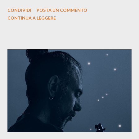
siciliano: un groove sospeso tra jazz, funk e canzone d’autore, un
CONDIVIDI
POSTA UN COMMENTO
testo ibrido tra italiano e siciliano, e un’urgenza espressiva che
CONTINUA A LEGGERE
riflette il peso del presente. ASCOLTA IL BRANO SU SPOTIFY
ASCOLTA IL BRANO SU TUTTE LE PIATTAFORME DIGITALI
Il testo di Luna Torta nasce in un momento di blocco creativo, in
un tempo segnato da guerre, disorientamento e tensioni globali.
La canzone racconta la difficoltà di creare, e perfino di esistere,
sotto il peso della realtà. Ma lo fa cercando una via d’uscita, una
forma di assoluzione, nel vivere e nel suonare, nel trovare respiro
anche quando l’aria sembra farsi più densa. Il brano è anche una
dichiarazione d’intenti: Cico Messina apre il suo nuovo percorso
artistico con una composizi...