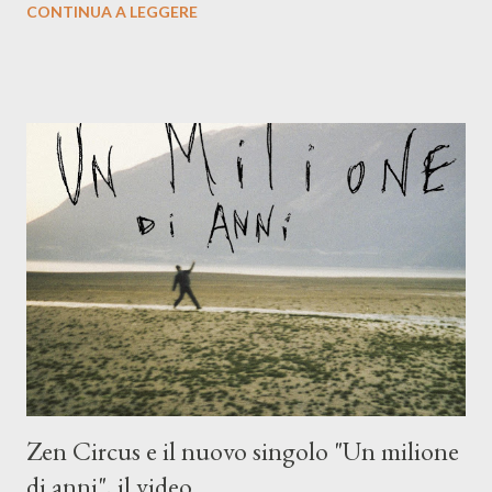
CONTINUA A LEGGERE
compagni di avventura: Francesco Moneti (violino), Bob
Mangione (armonica), Michele Mingrone (chitarra), Lele Fontana
(piano e hammond), Elisa Barducci e Claudia Moretti (cori) e con
l'apporto e la voce della cantautrice Silvia Conti. Perdersi.
Dicevamo. Ed è da qui che il nostro inizia questo concept
musicale, con " Che ora è" , raccontando la separazione dalla
moglie, del senso di sconfitta e del caldo afoso che opprime,
giusta condizione di sopraffazione: "Non so che ora è, che giorno
è, di questa estate che...". E' raro fare uscire come singolo una
cover, ma...
Zen Circus e il nuovo singolo "Un milione
di anni", il video