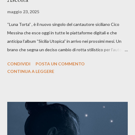
maggio 23, 2025
“Luna Torta” , è il nuovo singolo del cantautore siciliano Cico
Messina che esce oggi in tutte le piattaforme digitali e che
anticipa l’album “Sicilia Utopica” in arrivo nei prossimi mesi. Un
brano che segna un deciso cambio di rotta stilistico per l’autore
siciliano: un groove sospeso tra jazz, funk e canzone d’autore, un
CONDIVIDI
POSTA UN COMMENTO
testo ibrido tra italiano e siciliano, e un’urgenza espressiva che
CONTINUA A LEGGERE
riflette il peso del presente. ASCOLTA IL BRANO SU SPOTIFY
ASCOLTA IL BRANO SU TUTTE LE PIATTAFORME DIGITALI
Il testo di Luna Torta nasce in un momento di blocco creativo, in
un tempo segnato da guerre, disorientamento e tensioni globali.
La canzone racconta la difficoltà di creare, e perfino di esistere,
sotto il peso della realtà. Ma lo fa cercando una via d’uscita, una
forma di assoluzione, nel vivere e nel suonare, nel trovare respiro
anche quando l’aria sembra farsi più densa. Il brano è anche una