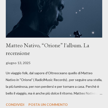
dichiarazione d’intenti: Cico Messina apre il suo nuovo percorso
artistico con una composizi...
Matteo Nativo, “Orione” l'album. La
recensione
giugno 13, 2025
Un viaggio folk, dal sapore d'Oltreoceano quello di Matteo
Nativo in "Orione" ( RadiciMusic Records) , per seguire una stella,
la più luminosa, per non perdersi e per tornare a casa. Perchè è
bello il viaggio, ma è anche più dolce il ritorno. Matteo Nativo per
la prima si cimenta con un album di inediti e ci arriva ad un'età
CONDIVIDI
POSTA UN COMMENTO
indubbiamente matura e consapevole oltre che con ottimi