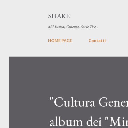
SHAKE
di Musica, Cinema, Serie Tv e..
HOME PAGE
Contatti
"Cultura Gener
album dei "Min