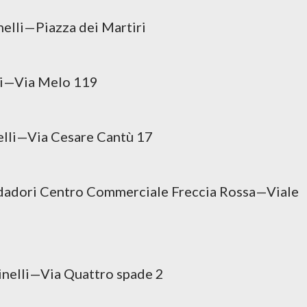
lli—Piazza dei Martiri
li—Via Melo 119
li—Via Cesare Cantù 17
dori Centro Commerciale Freccia Rossa—Viale
elli—Via Quattro spade 2