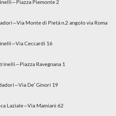
nelli—Piazza Piemonte 2
ri—Via Monte di Pietà n.2 angolo via Roma
elli—Via Ceccardi 16
inelli—Piazza Ravegnana 1
dori—Via De’ Ginori 19
a Laziale—Via Mamiani 62