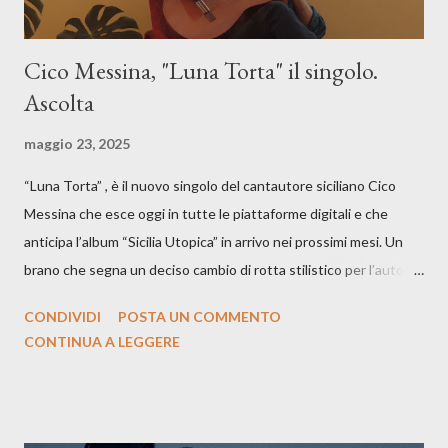
Cico Messina, "Luna Torta" il singolo.
Ascolta
maggio 23, 2025
“Luna Torta” , è il nuovo singolo del cantautore siciliano Cico
Messina che esce oggi in tutte le piattaforme digitali e che
anticipa l’album “Sicilia Utopica” in arrivo nei prossimi mesi. Un
brano che segna un deciso cambio di rotta stilistico per l’autore
siciliano: un groove sospeso tra jazz, funk e canzone d’autore, un
CONDIVIDI
POSTA UN COMMENTO
testo ibrido tra italiano e siciliano, e un’urgenza espressiva che
CONTINUA A LEGGERE
riflette il peso del presente. ASCOLTA IL BRANO SU SPOTIFY
ASCOLTA IL BRANO SU TUTTE LE PIATTAFORME DIGITALI
Il testo di Luna Torta nasce in un momento di blocco creativo, in
un tempo segnato da guerre, disorientamento e tensioni globali.