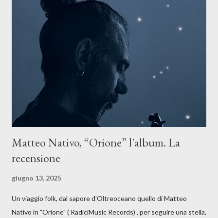
La canzone racconta la difficoltà di creare, e perfino di esistere,
sotto il peso della realtà. Ma lo fa cercando una via d’uscita, una
forma di assoluzione, nel vivere e nel suonare, nel trovare respiro
anche quando l’aria sembra farsi più densa. Il brano è anche una
dichiarazione d’intenti: Cico Messina apre il suo nuovo percorso
artistico con una composizi...
Matteo Nativo, “Orione” l'album. La
recensione
giugno 13, 2025
Un viaggio folk, dal sapore d'Oltreoceano quello di Matteo
Nativo in "Orione" ( RadiciMusic Records) , per seguire una stella,