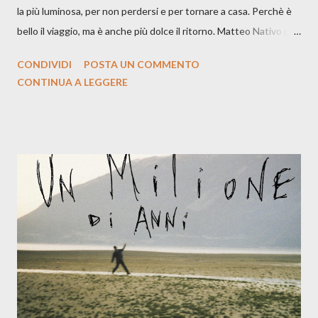
la più luminosa, per non perdersi e per tornare a casa. Perchè è
bello il viaggio, ma è anche più dolce il ritorno. Matteo Nativo per
la prima si cimenta con un album di inediti e ci arriva ad un'età
CONDIVIDI
POSTA UN COMMENTO
indubbiamente matura e consapevole oltre che con ottimi
CONTINUA A LEGGERE
compagni di avventura: Francesco Moneti (violino), Bob
Mangione (armonica), Michele Mingrone (chitarra), Lele Fontana
(piano e hammond), Elisa Barducci e Claudia Moretti (cori) e con
l'apporto e la voce della cantautrice Silvia Conti. Perdersi.
Dicevamo. Ed è da qui che il nostro inizia questo concept
musicale, con " Che ora è" , raccontando la separazione dalla
moglie, del senso di sconfitta e del caldo afoso che opprime,
giusta condizione di sopraffazione: "Non so che ora è, che giorno
è, di questa estate che...". E' raro fare uscire come singolo una
cover, ma...