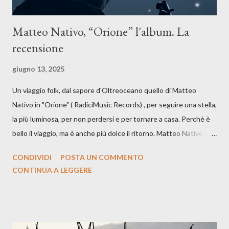
Matteo Nativo, “Orione” l'album. La
recensione
giugno 13, 2025
Un viaggio folk, dal sapore d'Oltreoceano quello di Matteo
Nativo in "Orione" ( RadiciMusic Records) , per seguire una stella,
la più luminosa, per non perdersi e per tornare a casa. Perchè è
bello il viaggio, ma è anche più dolce il ritorno. Matteo Nativo per
la prima si cimenta con un album di inediti e ci arriva ad un'età
CONDIVIDI
POSTA UN COMMENTO
indubbiamente matura e consapevole oltre che con ottimi
CONTINUA A LEGGERE
compagni di avventura: Francesco Moneti (violino), Bob
Mangione (armonica), Michele Mingrone (chitarra), Lele Fontana
(piano e hammond), Elisa Barducci e Claudia Moretti (cori) e con
l'apporto e la voce della cantautrice Silvia Conti. Perdersi.