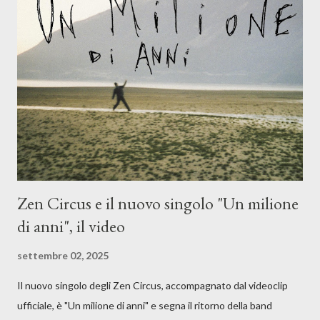
Dicevamo. Ed è da qui che il nostro inizia questo concept
musicale, con " Che ora è" , raccontando la separazione dalla
moglie, del senso di sconfitta e del caldo afoso che opprime,
giusta condizione di sopraffazione: "Non so che ora è, che giorno
è, di questa estate che...". E' raro fare uscire come singolo una
cover, ma...
Zen Circus e il nuovo singolo "Un milione
di anni", il video
settembre 02, 2025
Il nuovo singolo degli Zen Circus, accompagnato dal videoclip
ufficiale, è "Un milione di anni" e segna il ritorno della band