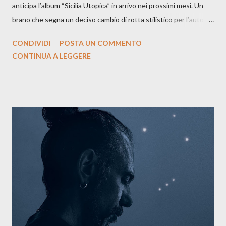
anticipa l’album “Sicilia Utopica” in arrivo nei prossimi mesi. Un
brano che segna un deciso cambio di rotta stilistico per l’autore
siciliano: un groove sospeso tra jazz, funk e canzone d’autore, un
CONDIVIDI
POSTA UN COMMENTO
testo ibrido tra italiano e siciliano, e un’urgenza espressiva che
CONTINUA A LEGGERE
riflette il peso del presente. ASCOLTA IL BRANO SU SPOTIFY
ASCOLTA IL BRANO SU TUTTE LE PIATTAFORME DIGITALI
Il testo di Luna Torta nasce in un momento di blocco creativo, in
un tempo segnato da guerre, disorientamento e tensioni globali.
La canzone racconta la difficoltà di creare, e perfino di esistere,
sotto il peso della realtà. Ma lo fa cercando una via d’uscita, una
forma di assoluzione, nel vivere e nel suonare, nel trovare respiro
anche quando l’aria sembra farsi più densa. Il brano è anche una
dichiarazione d’intenti: Cico Messina apre il suo nuovo percorso
artistico con una composizi...