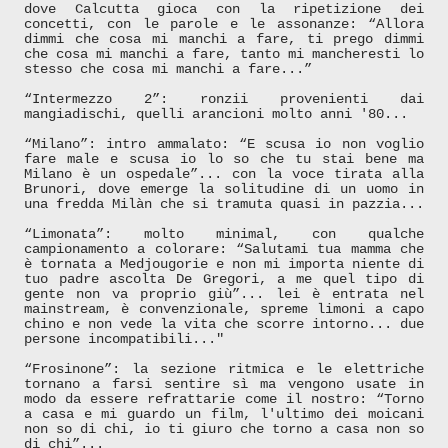
dove Calcutta gioca con la ripetizione dei
concetti, con le parole e le assonanze: “Allora
dimmi che cosa mi manchi a fare, ti prego dimmi
che cosa mi manchi a fare, tanto mi mancheresti lo
stesso che cosa mi manchi a fare...”
“Intermezzo 2”: ronzii provenienti dai
mangiadischi, quelli arancioni molto anni '80...
“Milano”: intro ammalato: “E scusa io non voglio
fare male e scusa io lo so che tu stai bene ma
Milano è un ospedale”... con la voce tirata alla
Brunori, dove emerge la solitudine di un uomo in
una fredda Milàn che si tramuta quasi in pazzia...
“Limonata”: molto minimal, con qualche
campionamento a colorare: “Salutami tua mamma che
è tornata a Medjougorie e non mi importa niente di
tuo padre ascolta De Gregori, a me quel tipo di
gente non va proprio giù”... lei è entrata nel
mainstream, è convenzionale, spreme limoni a capo
chino e non vede la vita che scorre intorno... due
persone incompatibili..."
“Frosinone”: la sezione ritmica e le elettriche
tornano a farsi sentire sì ma vengono usate in
modo da essere refrattarie come il nostro: “Torno
a casa e mi guardo un film, l'ultimo dei moicani
non so di chi, io ti giuro che torno a casa non so
di chi”...