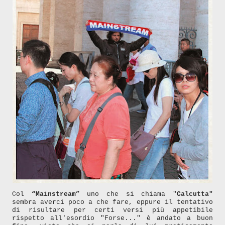
Col
“Mainstream”
uno che si chiama "
Calcutta"
sembra averci poco a che fare, eppure il tentativo
di
risultare per certi versi più appetibile
rispetto all'esordio
"F
o
rse..."
è andato a buon