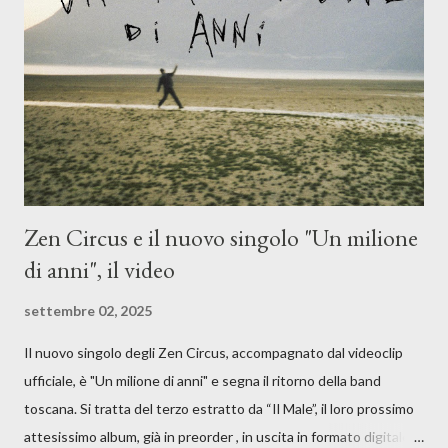
moglie, del senso di sconfitta e del caldo afoso che opprime,
giusta condizione di sopraffazione: "Non so che ora è, che giorno
è, di questa estate che...". E' raro fare uscire come singolo una
cover, ma...
Zen Circus e il nuovo singolo "Un milione
di anni", il video
settembre 02, 2025
Il nuovo singolo degli Zen Circus, accompagnato dal videoclip
ufficiale, è "Un milione di anni" e segna il ritorno della band
toscana. Si tratta del terzo estratto da “Il Male”, il loro prossimo
attesissimo album, già in preorder , in uscita in formato digitale il