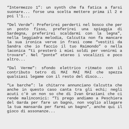
“Intermezzo 1”: un synth che fa fatica a farsi
suonare... forse una scelta mettere prima il 2 e
poi l'1...
“Del Verde”: Preferirei perderti nel bosco che per
un posto fisso, preferirei una spiaggia di
Sardegna, preferirei scaldarmi con la legna”,
nella leggiadra melodia, Calcutta non fa mancare
la sua ironica verve in frasi come “vestiti da
Sandra che io faccio il tuo Raimondo” o nella
laconica “ti presterò i miei soldi per venirmi a
trovare”. Nel “ponte” etereo i vocalizzi e poco
altro...
“Dal Verme”: sfondo elettrico ritmato con il
contributo tetro di MAI MAI MAI che spezza
qualsiasi legame con il resto del disco...
“Le barche”: le chitarre annunciano Calcutta che
anche in questo caso canta tra gli echi; negli
acuti c'è un non so che di Ivan Graziani che ci
rende malinconici: “Ti prego andiamo a Peschiera
del Garda per fare un bagno, non voglio allagare
la tua mansarda per farmi un bagno”, anche qui il
gioco di assonanze...