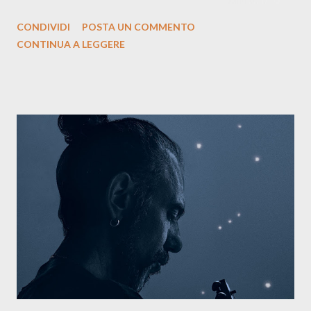
siciliano: un groove sospeso tra jazz, funk e canzone d’autore, un
CONDIVIDI
POSTA UN COMMENTO
testo ibrido tra italiano e siciliano, e un’urgenza espressiva che
CONTINUA A LEGGERE
riflette il peso del presente. ASCOLTA IL BRANO SU SPOTIFY
ASCOLTA IL BRANO SU TUTTE LE PIATTAFORME DIGITALI
Il testo di Luna Torta nasce in un momento di blocco creativo, in
un tempo segnato da guerre, disorientamento e tensioni globali.
La canzone racconta la difficoltà di creare, e perfino di esistere,
sotto il peso della realtà. Ma lo fa cercando una via d’uscita, una
forma di assoluzione, nel vivere e nel suonare, nel trovare respiro
anche quando l’aria sembra farsi più densa. Il brano è anche una
dichiarazione d’intenti: Cico Messina apre il suo nuovo percorso
artistico con una composizi...