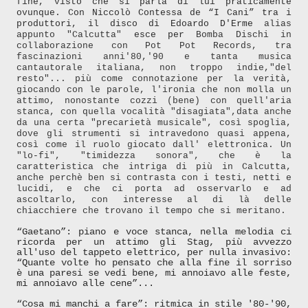
fine, visto che si parla di lui
praticamente
ovunque
.
Con
Niccolò Contessa de
“I Cani” tra i
produttori, il disco di Edoardo D'Erme
alias
appunto "Calcutta"
esce
per
Bomba Dischi in
collaborazione con Pot Pot Records
, tra
fascinazion
i
anni'80,'90 e
tanta
musica
cantautorale italiana, non tropp
o
indie,"del
resto"... p
iù
come connotazione per la verità,
giocando con le parole, l'ironia che non molla un
attimo, nonostante cozzi (bene) con quell'aria
stanca, con quella vocalità "disagiata",data anche
da
una ce
rta
"precarietà musicale", così spoglia,
dove gli strumenti si intravedono quasi appena,
così come il ruolo giocato dall' elettronica.
Un
"lo-fi
",
"timidezza sonora", che è la
caratteristica che intriga di più
in
Calcutta,
a
nche perchè ben si contrasta con i testi, netti e
lucidi,
e che ci porta ad osservarlo e ad
ascoltarlo,
con interesse
al di l
à delle
chiacchiere che trovano il tempo che si meritano.
“Gaetano”: piano e voce stanca, nella melodia ci
ricorda per un attimo gli Stag, più avvezzo
all'uso del tappeto elettrico, per nulla invasivo:
“Quante volte ho pensato che alla fine il sorriso
è una paresi se vedi bene, mi annoiavo alle feste,
mi annoiavo alle cene”...
“Cosa mi manchi a fare”: ritmica in stile '80-'90,