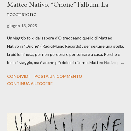
Matteo Nativo, “Orione” l'album. La
recensione
giugno 13, 2025
Un viaggio folk, dal sapore d'Oltreoceano quello di Matteo
Nativo in "Orione" ( RadiciMusic Records) , per seguire una stella,
la più luminosa, per non perdersi e per tornare a casa. Perchè è
bello il viaggio, ma è anche più dolce il ritorno. Matteo Nativo per
la prima si cimenta con un album di inediti e ci arriva ad un'età
CONDIVIDI
POSTA UN COMMENTO
indubbiamente matura e consapevole oltre che con ottimi
CONTINUA A LEGGERE
compagni di avventura: Francesco Moneti (violino), Bob
Mangione (armonica), Michele Mingrone (chitarra), Lele Fontana
(piano e hammond), Elisa Barducci e Claudia Moretti (cori) e con
l'apporto e la voce della cantautrice Silvia Conti. Perdersi.
Dicevamo. Ed è da qui che il nostro inizia questo concept
musicale, con " Che ora è" , raccontando la separazione dalla