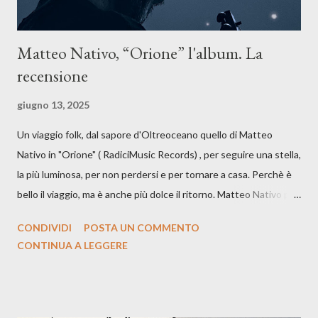
Matteo Nativo, “Orione” l'album. La
recensione
giugno 13, 2025
Un viaggio folk, dal sapore d'Oltreoceano quello di Matteo
Nativo in "Orione" ( RadiciMusic Records) , per seguire una stella,
la più luminosa, per non perdersi e per tornare a casa. Perchè è
bello il viaggio, ma è anche più dolce il ritorno. Matteo Nativo per
la prima si cimenta con un album di inediti e ci arriva ad un'età
CONDIVIDI
POSTA UN COMMENTO
indubbiamente matura e consapevole oltre che con ottimi
CONTINUA A LEGGERE
compagni di avventura: Francesco Moneti (violino), Bob
Mangione (armonica), Michele Mingrone (chitarra), Lele Fontana
(piano e hammond), Elisa Barducci e Claudia Moretti (cori) e con
l'apporto e la voce della cantautrice Silvia Conti. Perdersi.