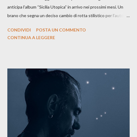
anticipa l’album “Sicilia Utopica” in arrivo nei prossimi mesi. Un
brano che segna un deciso cambio di rotta stilistico per l’autore
siciliano: un groove sospeso tra jazz, funk e canzone d’autore, un
CONDIVIDI
POSTA UN COMMENTO
testo ibrido tra italiano e siciliano, e un’urgenza espressiva che
CONTINUA A LEGGERE
riflette il peso del presente. ASCOLTA IL BRANO SU SPOTIFY
ASCOLTA IL BRANO SU TUTTE LE PIATTAFORME DIGITALI
Il testo di Luna Torta nasce in un momento di blocco creativo, in
un tempo segnato da guerre, disorientamento e tensioni globali.
La canzone racconta la difficoltà di creare, e perfino di esistere,
sotto il peso della realtà. Ma lo fa cercando una via d’uscita, una
forma di assoluzione, nel vivere e nel suonare, nel trovare respiro
anche quando l’aria sembra farsi più densa. Il brano è anche una
dichiarazione d’intenti: Cico Messina apre il suo nuovo percorso
artistico con una composizi...