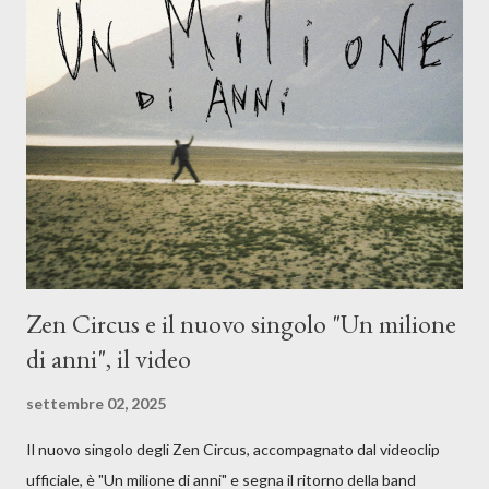
Dicevamo. Ed è da qui che il nostro inizia questo concept
musicale, con " Che ora è" , raccontando la separazione dalla
moglie, del senso di sconfitta e del caldo afoso che opprime,
giusta condizione di sopraffazione: "Non so che ora è, che giorno
è, di questa estate che...". E' raro fare uscire come singolo una
cover, ma...
Zen Circus e il nuovo singolo "Un milione
di anni", il video
settembre 02, 2025
Il nuovo singolo degli Zen Circus, accompagnato dal videoclip
ufficiale, è "Un milione di anni" e segna il ritorno della band