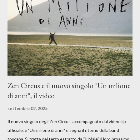
musicale, con " Che ora è" , raccontando la separazione dalla
moglie, del senso di sconfitta e del caldo afoso che opprime,
giusta condizione di sopraffazione: "Non so che ora è, che giorno
è, di questa estate che...". E' raro fare uscire come singolo una
cover, ma...
Zen Circus e il nuovo singolo "Un milione
di anni", il video
settembre 02, 2025
Il nuovo singolo degli Zen Circus, accompagnato dal videoclip
ufficiale, è "Un milione di anni" e segna il ritorno della band
toscana. Si tratta del terzo estratto da “Il Male”, il loro prossimo