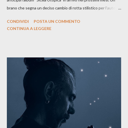
brano che segna un deciso cambio di rotta stilistico per l’autore
siciliano: un groove sospeso tra jazz, funk e canzone d’autore, un
CONDIVIDI
POSTA UN COMMENTO
testo ibrido tra italiano e siciliano, e un’urgenza espressiva che
CONTINUA A LEGGERE
riflette il peso del presente. ASCOLTA IL BRANO SU SPOTIFY
ASCOLTA IL BRANO SU TUTTE LE PIATTAFORME DIGITALI
Il testo di Luna Torta nasce in un momento di blocco creativo, in
un tempo segnato da guerre, disorientamento e tensioni globali.
La canzone racconta la difficoltà di creare, e perfino di esistere,
sotto il peso della realtà. Ma lo fa cercando una via d’uscita, una
forma di assoluzione, nel vivere e nel suonare, nel trovare respiro
anche quando l’aria sembra farsi più densa. Il brano è anche una
dichiarazione d’intenti: Cico Messina apre il suo nuovo percorso
artistico con una composizi...