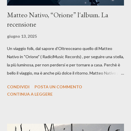
Matteo Nativo, “Orione” l'album. La
recensione
giugno 13, 2025
Un viaggio folk, dal sapore d'Oltreoceano quello di Matteo
Nativo in "Orione" ( RadiciMusic Records) , per seguire una stella,
la più luminosa, per non perdersi e per tornare a casa. Perchè è
bello il viaggio, ma è anche più dolce il ritorno. Matteo Nativo per
la prima si cimenta con un album di inediti e ci arriva ad un'età
CONDIVIDI
POSTA UN COMMENTO
indubbiamente matura e consapevole oltre che con ottimi
CONTINUA A LEGGERE
compagni di avventura: Francesco Moneti (violino), Bob
Mangione (armonica), Michele Mingrone (chitarra), Lele Fontana
(piano e hammond), Elisa Barducci e Claudia Moretti (cori) e con
l'apporto e la voce della cantautrice Silvia Conti. Perdersi.
Dicevamo. Ed è da qui che il nostro inizia questo concept