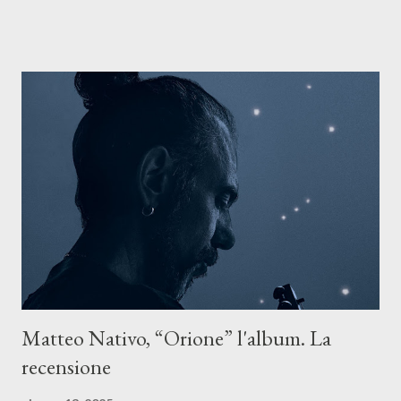
ASCOLTA IL BRANO SU TUTTE LE PIATTAFORME DIGITALI
Il testo di Luna Torta nasce in un momento di blocco creativo, in
un tempo segnato da guerre, disorientamento e tensioni globali.
La canzone racconta la difficoltà di creare, e perfino di esistere,
sotto il peso della realtà. Ma lo fa cercando una via d’uscita, una
forma di assoluzione, nel vivere e nel suonare, nel trovare respiro
anche quando l’aria sembra farsi più densa. Il brano è anche una
dichiarazione d’intenti: Cico Messina apre il suo nuovo percorso
artistico con una composizi...
Matteo Nativo, “Orione” l'album. La
recensione