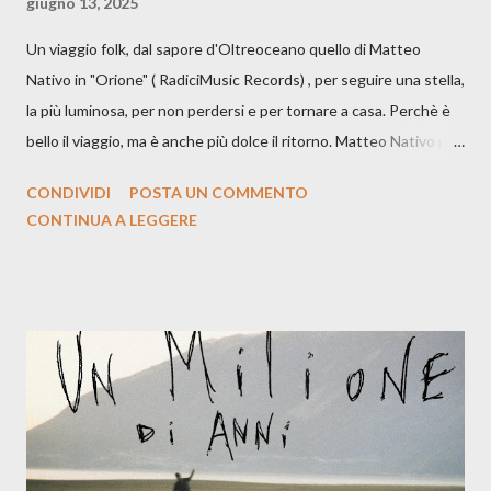
giugno 13, 2025
Un viaggio folk, dal sapore d'Oltreoceano quello di Matteo
Nativo in "Orione" ( RadiciMusic Records) , per seguire una stella,
la più luminosa, per non perdersi e per tornare a casa. Perchè è
bello il viaggio, ma è anche più dolce il ritorno. Matteo Nativo per
la prima si cimenta con un album di inediti e ci arriva ad un'età
CONDIVIDI
POSTA UN COMMENTO
indubbiamente matura e consapevole oltre che con ottimi
CONTINUA A LEGGERE
compagni di avventura: Francesco Moneti (violino), Bob
Mangione (armonica), Michele Mingrone (chitarra), Lele Fontana
(piano e hammond), Elisa Barducci e Claudia Moretti (cori) e con
l'apporto e la voce della cantautrice Silvia Conti. Perdersi.
Dicevamo. Ed è da qui che il nostro inizia questo concept
musicale, con " Che ora è" , raccontando la separazione dalla
moglie, del senso di sconfitta e del caldo afoso che opprime,
giusta condizione di sopraffazione: "Non so che ora è, che giorno
è, di questa estate che...". E' raro fare uscire come singolo una