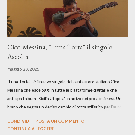
Cico Messina, "Luna Torta" il singolo.
Ascolta
maggio 23, 2025
“Luna Torta” , è il nuovo singolo del cantautore siciliano Cico
Messina che esce oggi in tutte le piattaforme digitali e che
anticipa l’album “Sicilia Utopica” in arrivo nei prossimi mesi. Un
brano che segna un deciso cambio di rotta stilistico per l’autore
siciliano: un groove sospeso tra jazz, funk e canzone d’autore, un
CONDIVIDI
POSTA UN COMMENTO
testo ibrido tra italiano e siciliano, e un’urgenza espressiva che
CONTINUA A LEGGERE
riflette il peso del presente. ASCOLTA IL BRANO SU SPOTIFY