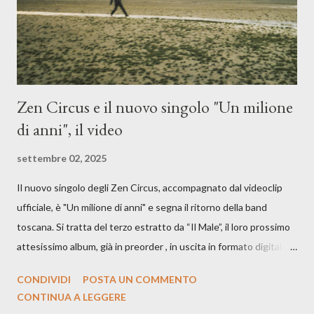
cover, ma...
Zen Circus e il nuovo singolo "Un milione
di anni", il video
settembre 02, 2025
Il nuovo singolo degli Zen Circus, accompagnato dal videoclip
ufficiale, è "Un milione di anni" e segna il ritorno della band
toscana. Si tratta del terzo estratto da “Il Male”, il loro prossimo
attesissimo album, già in preorder , in uscita in formato digitale il
25 settembre e formato fisico il 26 settembre, per Carosello
CONDIVIDI
POSTA UN COMMENTO
Records. GUARDA IL VIDEO: CREDITI Produced by A71
CONTINUA A LEGGERE
Studios Directed by Asia J. Lanni x Mòndeis Co-Director: