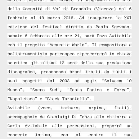
musiche popolari del mondo, in programma alla Sala
della Comunità di Vo’ di Brendola (Vicenza) dal 6
febbraio al 19 marzo 2016. Ad inaugurare la XXI
edizione del festival diretto da Paolo Sgevano,
sabato 6 febbraio alle ore 21, sarà Enzo Avitabile
con il progetto “Acoustic World”. Il compositore e
polistrumentista partenopeo ripercorrerà in chiave
acustica gli ultimi 12 anni della sua produzione
discograﬁca, proponendo brani tratti da tutti i
suoi progetti dal 2003 ad oggi: “Salvamm 'O
Munno”, “Sacro Sud”, “Festa Farina e Forca”,
“Napoletana” e “Black Tarantella”.
Avitabile (voce, tamburo, arpina, fiati),
accompagnato da Gianluigi Di Fenza alla chitarra e
Carlo Avitabile alle percussioni, proporrà un
concerto intimo, con al centro il suo