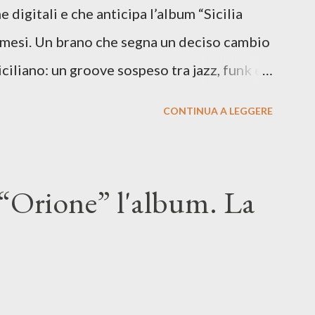
e digitali e che anticipa l’album “Sicilia
i mesi. Un brano che segna un deciso cambio
siciliano: un groove sospeso tra jazz, funk e
o tra italiano e siciliano, e un’urgenza
CONTINUA A LEGGERE
so del presente. ASCOLTA IL BRANO SU
SU TUTTE LE PIATTAFORME DIGITALI Il
n momento di blocco creativo, in un tempo
“Orione” l'album. La
ento e tensioni globali. La canzone
 e perfino di esistere, sotto il peso della
ia d’uscita, una forma di assoluzione, nel
re respiro anche quando l’aria sembra farsi