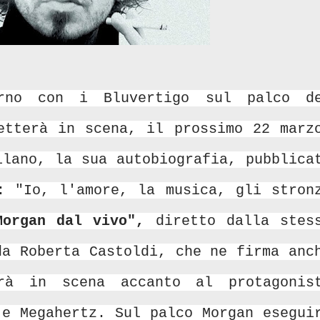
rno con i Bluvertigo sul palco d
etterà in scena, il prossimo 22 marz
ilano, la sua autobiografia, pubblica
: "Io, l'amore, la musica, gli stron
Morgan dal vivo",
diretto dalla stes
da Roberta Castoldi, che ne firma anc
drà in scena accanto al protagonis
 e Megahertz.
Sul palco Morgan esegui