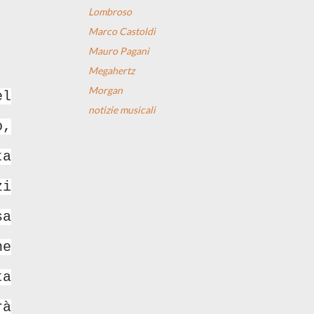
Lombroso
Marco Castoldi
Mauro Pagani
Megahertz
Morgan
el
notizie musicali
o,
ta
zi
sa
he
ta
rà