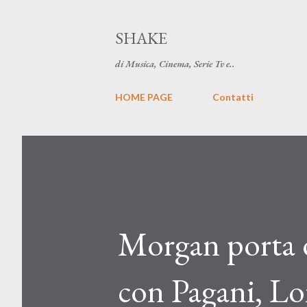
SHAKE
di Musica, Cinema, Serie Tv e..
HOME PAGE
Contatti
Morgan porta d
con Pagani, L