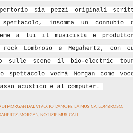
pertorio sia pezzi originali scrit
 spettacolo, insomma un connubio 
ieme a lui il musicista e produtto
 rock Lombroso e Megahertz, con c
to sulle scene il bio-electric tou
o spettacolo vedrà Morgan come voc
basso acustico e al computer.
RO DI MORGAN DAL VIVO
IO
L'AMORE
LA MUSICA
LOMBROSO
GAHERTZ
MORGAN
NOTIZIE MUSICALI