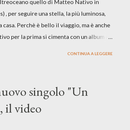
Oltreoceano quello di Matteo Nativo in
 dichiarazione d’intenti: Cico Messina apre
 , per seguire una stella, la più luminosa,
 con una composizi...
a casa. Perchè è bello il viaggio, ma è anche
tivo per la prima si cimenta con un album di
indubbiamente matura e consapevole oltre che
CONTINUA A LEGGERE
ra: Francesco Moneti (violino), Bob
ingrone (chitarra), Lele Fontana (piano e
dia Moretti (cori) e con l'apporto e la
 nuovo singolo "Un
onti. Perdersi. Dicevamo. Ed è da qui che il
 il video
sicale, con " Che ora è" , raccontando la
enso di sconfitta e del caldo afoso che
sopraffazione: "Non so che ora è, che