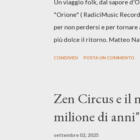
Un viaggio folk, dal sapore d'
più densa. Il brano è anche una
"Orione" ( RadiciMusic Records)
il suo nuovo percorso artistico
per non perdersi e per tornare 
più dolce il ritorno. Matteo Na
inediti e ci arriva ad un'età 
CONDIVIDI
POSTA UN COMMENTO
con ottimi compagni di avventu
Mangione (armonica), Michele M
hammond), Elisa Barducci e Clau
Zen Circus e il
voce della cantautrice Silvia C
milione di anni",
nostro inizia questo concept mu
separazione dalla moglie, del s
settembre 02, 2025
opprime, giusta condizione di 