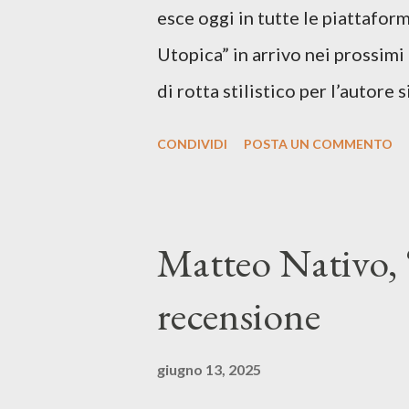
esce oggi in tutte le piattaform
Utopica” in arrivo nei prossim
di rotta stilistico per l’autore 
canzone d’autore, un testo ibrid
CONDIVIDI
POSTA UN COMMENTO
espressiva che riflette il pe
SPOTIFY ASCOLTA IL BRANO 
testo di Luna Torta nasce in u
Matteo Nativo, 
segnato da guerre, disorientam
recensione
racconta la difficoltà di creare,
realtà. Ma lo fa cercando una v
giugno 13, 2025
vivere e nel suonare, nel trova