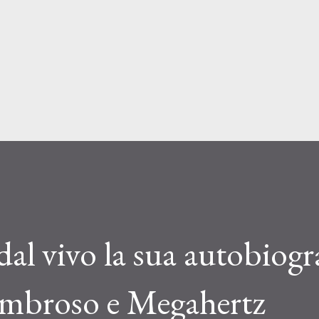
Passa ai contenuti principali
al vivo la sua autobiogr
ombroso e Megahertz